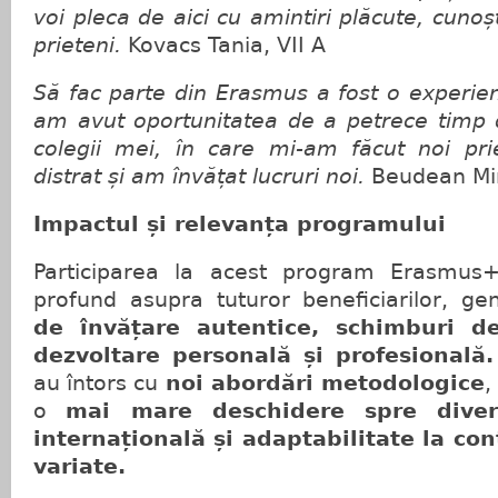
voi pleca de aici cu amintiri plăcute, cunoș
prieteni.
Kovacs Tania, VII A
Să fac parte din Erasmus a fost o experie
am avut oportunitatea de a petrece timp d
colegii mei, în care mi-am făcut noi pr
distrat și am învățat lucruri noi.
Beudean Mir
Impactul și relevanța programului
Participarea la acest program Erasmus
profund asupra tuturor beneficiarilor, g
de învățare autentice, schimburi de
dezvoltare personală și profesională
au întors cu
noi abordări metodologice
,
o
mai mare deschidere spre
dive
internațională și adaptabilitate la co
variate
.