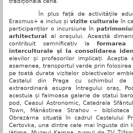
tradițională cehă.
În plus față de activitățile educaț
Erasmus+ a inclus și
vizite culturale
în ca
participanților o incursiune în
patrimoniul 
arhitectural
al orașului. Această dimens
contribuit semnificativ la
formarea 
interculturale și la consolidarea ide
elevilor și profesorilor implicați. Acești
asemenea, transportul verde prin folosirea 
pe toată durata vizitelor obiectivelor embl
Castelul din Praga cu schimbul de 
extraordinară asupra întregului oraș, Po
acestuia și faimoasa galerie de statui baro
pod, Ceasul Astronomic, Catedrala Sfântul
Town, Mănăstirea Strahov – biblioteca ș
Obrazárna situată în cadrul Castelului P
Certovka, una dintre cele mai înguste din 
lăţime, Muzeul Kampa, turnul de TV Žižkov