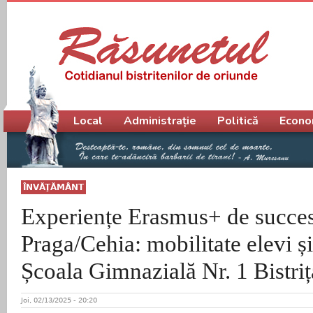
Meniu principal
Local
Administrație
Politică
Econo
ÎNVĂŢĂMÂNT
Experiențe Erasmus+ de succes
Praga/Cehia: mobilitate elevi și
Școala Gimnazială Nr. 1 Bistriț
Joi, 02/13/2025 - 20:20