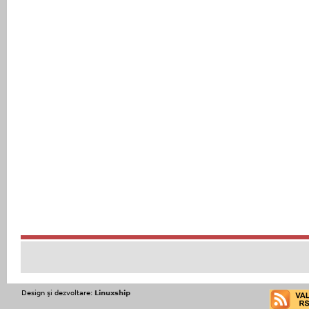
Design şi dezvoltare:
Linuxship