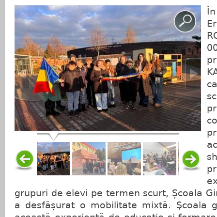
Î
E
R
00
p
K
c
s
pr
c
p
a
s
pr
e
grupuri de elevi pe termen scurt, Școala Gi
a desfășurat o mobilitate mixtă. Şcoala g