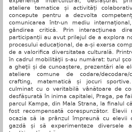
experiență intercultural, desfășurat pr
ateliere tematice și activități colaborat
concepute pentru a dezvolta competenț
comunicarea într-un mediu internațional,
gândirea critică. Prin interacțiunea dir
participanții au avut prilejul de a explora 
procesului educațional, de a-și exersa compe
de a valorifica diversitatea culturală. Printr
în cadrul mobilităţii s-au numărat: turul şco
a gheţii și de cunoaștere, prezentări ale el
ateliere comune de codare/decodare/c
crafting, matematică și jocuri sportiv
culminat cu o veritabilă vânătoare de co
desfășurată în inima capitalei, Praga, pe fa
parcul Kampa, din Mala Strana, la finalul c
fost recompensată corespunzător. Elevii
ocazia să ia prânzul împreună cu elevii c
gazdă și să experimenteze diversele a