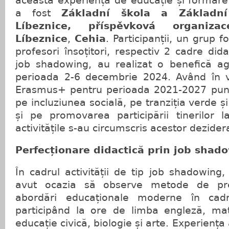
această experiență de educație și formare
a fost
Základní škola a Základn
Líbeznice, příspěvková organizac
Líbeznice
,
Cehia
. Participanții, un grup f
profesori însoțitori, respectiv 2 cadre dida
job shadowing, au realizat o benefică a
perioada 2-6 decembrie 2024. Având în 
Erasmus+ pentru perioada 2021-2027 pune
pe incluziunea socială, pe tranziția verde ș
și pe promovarea participării tinerilor l
activitățile s-au circumscris acestor dezider
Perfecționare didactică prin job shad
În cadrul activității de tip job shadowing,
avut ocazia să observe metode de pre
abordări educaționale moderne în cadru
participând la ore de limba engleză, mat
educație civică, biologie și arte. Experiența