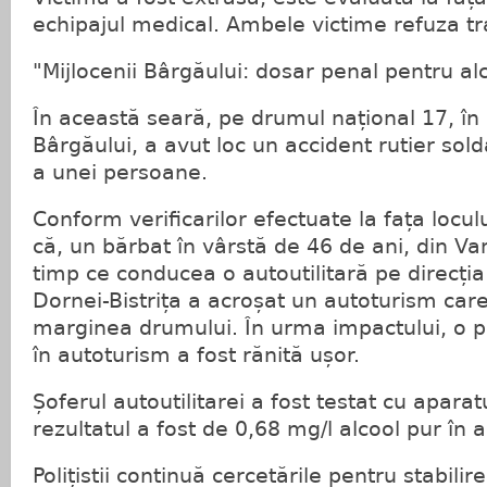
echipajul medical. Ambele victime refuza tra
"Mijlocenii Bârgăului: dosar penal pentru a
În această seară, pe drumul național 17, în l
Bârgăului, a avut loc un accident rutier sol
a unei persoane.
Conform verificarilor efectuate la fața loculu
că, un bărbat în vârstă de 46 de ani, din V
timp ce conducea o autoutilitară pe direcți
Dornei-Bistrița a acroșat un autoturism car
marginea drumului. În urma impactului, o p
în autoturism a fost rănită ușor.
Șoferul autoutilitarei a fost testat cu aparatu
rezultatul a fost de 0,68 mg/l alcool pur în a
Polițistii continuă cercetările pentru stabili