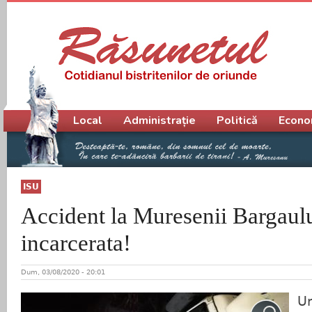
Meniu principal
Local
Administrație
Politică
Econo
ISU
Accident la Muresenii Bargaulu
incarcerata!
Dum, 03/08/2020 - 20:01
Un