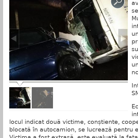
av
se
Mu
in
un
pr
su
vi
un
nc
In
S
Ec
in
locul indicat două victime, conștiente, coo
blocată în autocamion, se lucrează pentru 
Victima a fost extrasă, este evaluată la fața