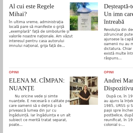
Al cui este Regele
Deșteaptă-t
Mihai?
Un imn care
întreabă
În ultima vreme, administrația
locală pare să manifeste o grijă
Revoluția din d
„exemplară” față de simbolurile și
zdruncinat pute
valorile noastre naționale. Am văzut
ajunsese la capăt
interesul pentru casa autorului
oamenii nu au m
imnului național, grija față de...
dictatura. Chiar 
există multe înt
răspuns...
OPINII
OPINII
ELENA M. CÎMPAN:
Andrei Mar
NUANȚE
Dispozitivu
Nu oricine vede și simte
După ce, în 19
nuanțele. E necesară o calitate pe
au ajuns la înțel
care oamenii să o dețină și să
1985, URSS și 
privească lumea din jur cu
pașii spre închei
îngăduință. Iar îngăduința e un alt
postbelice, dup
subiect ce merită tratat separat,
reunificat, în 19
poate...
colonial s-...