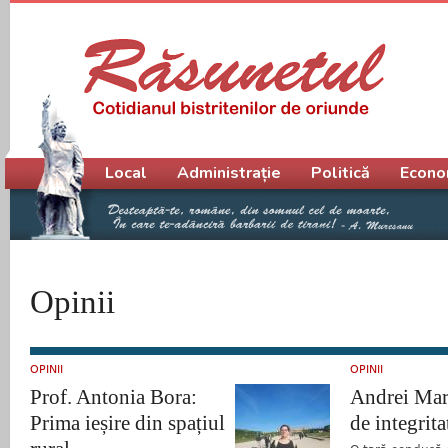
Meniu principal
Local
Administrație
Politică
Econo
Opinii
OPINII
OPINII
Prof. Antonia Bora:
Andrei Mar
Prima ieșire din spațiul
de integrita