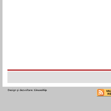
Design şi dezvoltare:
Linuxship