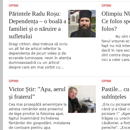
OPINII
OPINII
Părintele Radu Roșu:
Olimpiu 
Dependența – o boală a
Ce folos sp
familiei și o năruire a
folos?
sufletului
Nu sînt micr
fanul vreunei ec
Dragi cititori, deși trebuia să scriu
fapt nu mă inte
un alt fel de articol referitor la
decît în rare ex
dependența de jocuri video și de
sînt contra dispu
ecranele luminoase, revin în atenția
nici a celor care.
dumneavoastră cu un articol
despre care am mai vorbit cu...
OPINII
OPINII
Victor Știr: ”Apa, aerul
Pastile... c
și fraierul”
subînțeles
Cea mai proaspătă amenințare la
„Era cu picioar
adresa românilor este proiectul
când și-a tăiat 
de lege privitor la folosirea apei,
picioare !” „Ag
faptul însemnând închiderea
trăgea cu ureche
fântânilor din gospodării, instalarea
căsătoriei, a fo
de contoare pentru apa
pereche”. „Exces