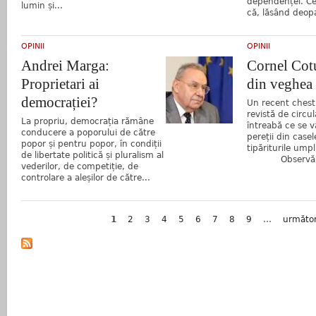
dependenței. Cer
lumin și...
că, lăsând deopa
OPINII
OPINII
Andrei Marga:
Cornel Cotu
Proprietari ai
din veghea 
democrației?
Un recent chesti
revistă de circul
La propriu, democrația rămâne
întreabă ce se 
conducere a poporului de către
pereții din case
popor și pentru popor, în condiții
tipăriturile umpl
de libertate politică și pluralism al
Observăm de
vederilor, de competiție, de
controlare a aleșilor de către...
Pagini
1
2
3
4
5
6
7
8
9
…
următor