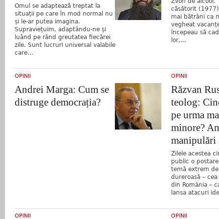
Zvon de alcool
Omul se adaptează treptat la
căsătorit (1977),
situații pe care în mod normal nu
mai bătrâni ca 
și le-ar putea imagina.
vegheat vacanțe
Supraviețuim, adaptându-ne și
începeau să cadă
luând pe rând greutatea fiecărei
lor,...
zile. Sunt lucruri universal valabile
care...
OPINII
OPINII
Andrei Marga: Cum se
Răzvan Rus
distruge democrația?
teolog: Cin
pe urma ma
minore? An
manipulări 
Zilele acestea ci
public o postare
temă extrem de s
dureroasă – cea
din România – c
lansa atacuri ide
OPINII
OPINII