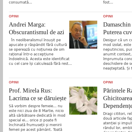
consumată...
fost...
OPINII
OPINII
Andrei Marga:
Damaschin 
Obscurantismul de azi
Puterea cuv
În neoliberalismul însușit pe
Desigur că un cu
apucate și răspândit fără cultură
mod izolat, est
se operează cu noțiunea de om
neputincios, pus
rațional într-o accepțiune
anumit context,
îndoielnică. Acesta este identificat
împrumuta conot
cu cel care își calculează fără rest...
deschidere de se
neașteptată. Și t
OPINII
OPINII
Prof. Mirela Rus:
Părintele 
Lacrima ce se dăruiește
Ghicitoarea
Dependențe
Să vorbim despre femeie... nu
este nici ziua de 8 Martie, nicio
Dragi cititori, 
altă sărbătoare dedicată în mod
două articole fap
special ei... orice zi poate fi
atenției și impul
închinată frumuseții și menirii
rândul lor, emb
femeii pe acest pământ. Toată