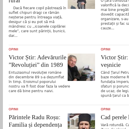
rural
O țară condusă c
valorifică la deci
Dacă fiecare copil păstrează în
mai bine pregăti
suflet chipuri dragi ce rămân
dovedit capacităț
neșterse pentru întreaga viață,
organizare, s-au 
desigur că și eu pot să mă
prestații și fac s
mândresc cu ,,icoanele copilăriei
cauze...
mele”, care sunt părinții, bunicii,
dar...
OPINII
OPINII
Victor Știr: Adevărurile
Victor Știr
”Revoluției” din 1989
veșnicie
Entuziasmul revoluției române
Când Țarul Petru
din decembrie 89 s-a dezumflat
baze moderne Ru
în timp. Eroismul poporului
fundația Imperiu
nostru va fi fost doar faza la vedere
sfaturi și porunc
care dă bine pentru naivi.
de ucaz, de leg
spună țarul ca bu
OPINII
OPINII
Părintele Radu Roșu:
Cad perele 
Familia și dependența
Vară rotundă. Ca