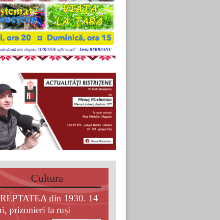
Cultura
REPTATEA din 1930. 14
i, prizonieri la ruși