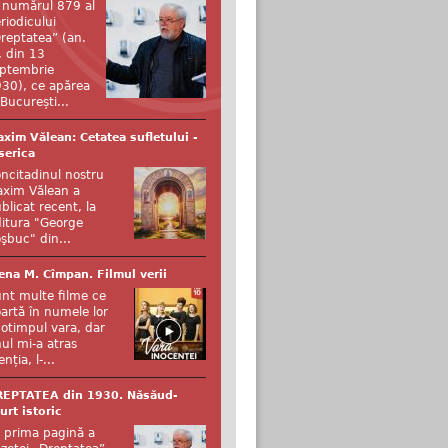
 numărul 879 al
riodicului
reptatea” (an.
, din 13
ptembrie
30), ce apărea
 București...
xim Vălean: Cetatea sufletului -
serica
ncitadinul nostru
xim Vălean a
blicat recent, la
itura "George
şbuc" din...
ena M. Cîmpan. Filmul verii
nt multe filme ce
artă în numele lor
otimpul vara, dar
ul mi-a atras
enția, l-...
REPTATEA din 1930. Năsăud-
urt istoric
 prima pagină a