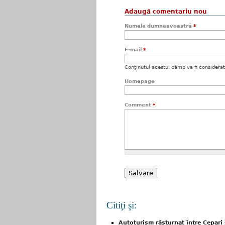
Adaugă comentariu nou
Numele dumneavoastră
*
E-mail
*
Conţinutul acestui câmp va fi considerat c
Homepage
Comment
*
Citiţi şi:
Autoturism răsturnat între Cepari 