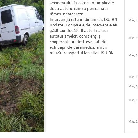
accidentului în care sunt implicate
două autoturisme o persoana a
rămas incarcerata.
Intervenția este în dinamica. ISU BN
Mie, 1
Update: Echipajele de interventie au
găsit conducătorii auto in afara
autoturismelor, conștienți și
Mie, 1
cooperanti. Au fost evaluați de
echipajul de paramedici, ambii
refuză transportul la spital. ISU BN
Mie, 1
Mie, 1
Mie, 1
Mie, 1
Mie, 1