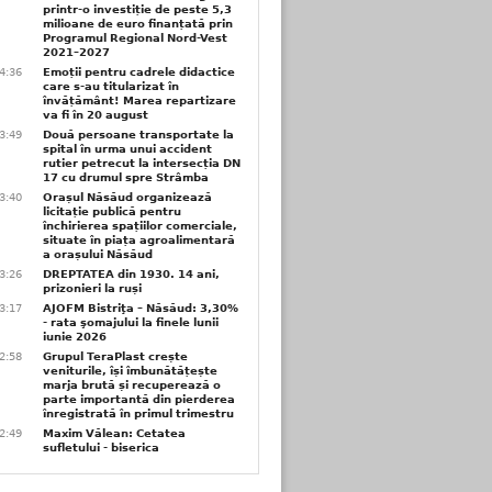
printr-o investiție de peste 5,3
milioane de euro finanțată prin
Programul Regional Nord-Vest
2021–2027
4:36
Emoții pentru cadrele didactice
care s-au titularizat în
învățământ! Marea repartizare
va fi în 20 august
3:49
Două persoane transportate la
spital în urma unui accident
rutier petrecut la intersecția DN
17 cu drumul spre Strâmba
3:40
Orașul Năsăud organizează
licitație publică pentru
închirierea spațiilor comerciale,
situate în piața agroalimentară
a orașului Năsăud
3:26
DREPTATEA din 1930. 14 ani,
prizonieri la ruși
3:17
AJOFM Bistriţa – Năsăud: 3,30%
- rata şomajului la finele lunii
iunie 2026
2:58
Grupul TeraPlast crește
veniturile, își îmbunătățește
marja brută și recuperează o
parte importantă din pierderea
înregistrată în primul trimestru
2:49
Maxim Vălean: Cetatea
sufletului - biserica