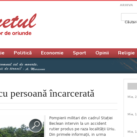
ARHIVA
Căutar
Form
ie
Politică
Economie
Sport
Opinii
Religie
cu persoană încarcerată
Mie, 2
Mie, 1
Pompierii militari din cadrul Stației
Beclean intervin la un accident
rutier produs pe raza localității Uriu.
Mie, 1
Din primele informații, in urma