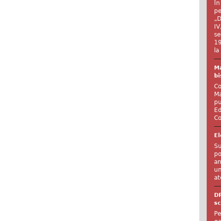
În
pe
„D
IV
se
19
la
Ma
bi
Co
Ma
pu
Ed
Co
El
Su
po
an
un
at
D
sc
Pe