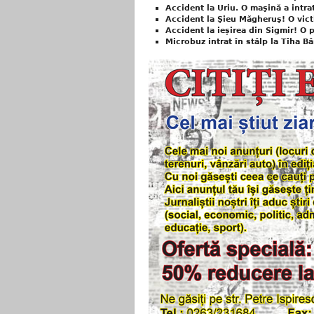
Accident la Uriu. O maşină a intra
Accident la Şieu Măgheruş! O victi
Accident la ieșirea din Sigmir! O 
Microbuz intrat în stâlp la Tiha B