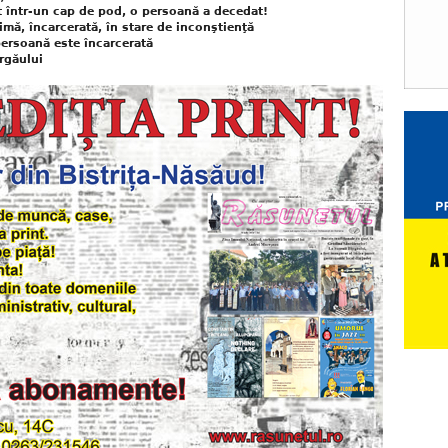
t într-un cap de pod, o persoană a decedat!
mă, încarcerată, în stare de inconştienţă
persoană este încarcerată
ârgăului