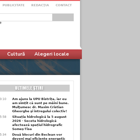
PUBLICITATE
REDACŢIA
CONTACT
e
ular de căutare
Cultură
Alegeri locale
3:10
Am ajuns la UPU Bistrița, iar eu
am simțit că sunt pe mâini bune.
Mulţumesc dr. Maxim Cristian
Gheorghe şi întregului colectiv!
5:58
Situația hidrologică la 5 august
2026 - Seceta hidrologică
afectează spațiul hidrografic
Someș-Tisa
5:34
Două blocuri din Beclean vor
deveni mai eficiente energetic