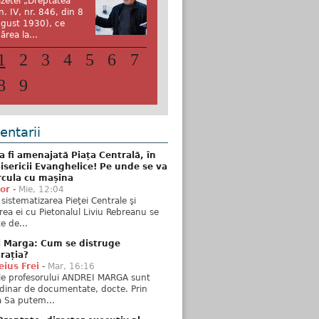
zetei „Dreptatea”
n. IV, nr. 846, din 8
gust 1930), ce
ărea la...
1
2
3
4
5
6
7
8
9
ntarii
 fi amenajată Piața Centrală, în
isericii Evanghelice! Pe unde se va
rcula cu mașina
tor
-
Mie, 12:04
sistematizarea Pieţei Centrale şi
rea ei cu Pietonalul Liviu Rebreanu se
e de...
i Marga: Cum se distruge
rația?
ius Frei
-
Mar, 16:16
ele profesorului ANDREI MARGA sunt
dinar de documentate, docte. Prin
 Sa putem...