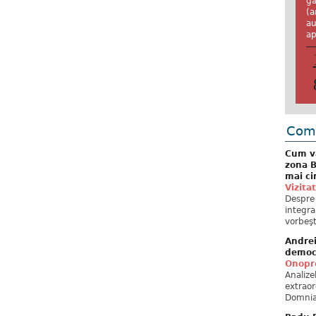
ga
(a
au
ap
Come
Cum va
zona B
mai ci
Vizita
Despre 
integra
vorbeşt
Andre
democ
Onopre
Analiz
extraor
Domnia