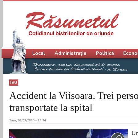
Meniu principal
Local
Administrație
Politică
Econo
ISU
Accident la Viisoara. Trei pers
transportate la spital
Sâm, 03/07/2020 - 19:34
Un