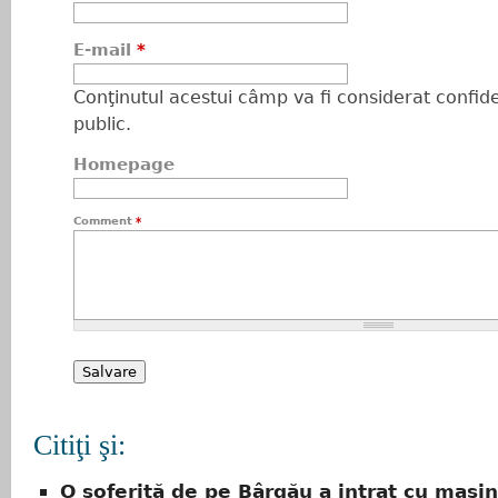
E-mail
*
Conţinutul acestui câmp va fi considerat confiden
public.
Homepage
Comment
*
Citiţi şi:
O șoferiță de pe Bârgău a intrat cu mașin