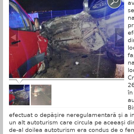
av
s
na
pr
ef
di
lo
fa
na
lo
Cr
26
în
au
Bi
efectuat o depășire neregulamentară și a int
un alt autoturism care circula pe aceeași di
de-al doilea autoturism era condus de o fe