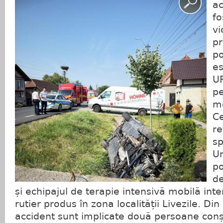
ac
fo
vi
pr
po
es
UP
pe
me
Ce
re
sp
Un
po
d
și echipajul de terapie intensivă mobilă inte
rutier produs în zona localității Livezile. Din
accident sunt implicate două persoane conș