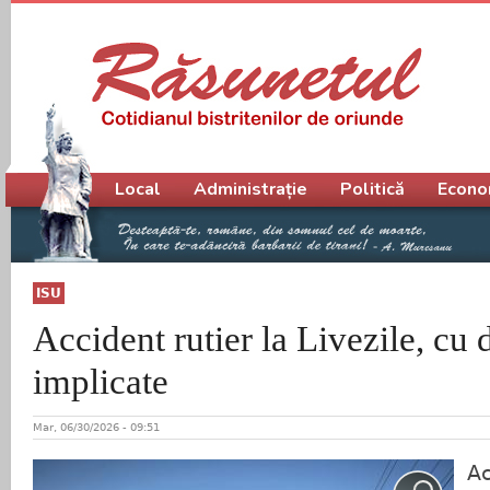
Meniu principal
Local
Administrație
Politică
Econo
ISU
Accident rutier la Livezile, cu
implicate
Mar, 06/30/2026 - 09:51
Ac