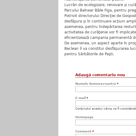
Lucrări de ecologizare, renovare şi cură
Parcului Balnear Băile Figa, pentru preg
Potrivit directorului Direcţiei de Gospo
desfăşura şi în continuare acţiuni ample 
asemenea, pentru îndepărtarea resturilo
activitatea de curăţenie vor fi implicate
eficientizează campania permanentă de 
De asemenea, un aspect aparte în prog
Beclean îl va constitui desfăşurarea luc
pentru Sărbătorile de Paşti.
Adaugă comentariu nou
Numele dumneavoastră
*
E-mail
*
Conţinutul acestui câmp va fi considerat c
Homepage
Comment
*