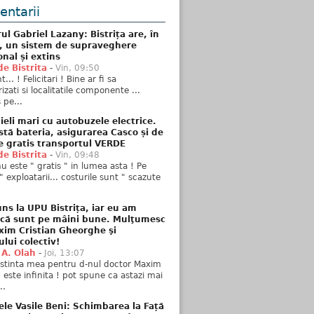
ntarii
ul Gabriel Lazany: Bistrița are, în
t, un sistem de supraveghere
onal și extins
de Bistrita
-
Vin, 09:50
... ! Felicitari ! Bine ar fi sa
izati si localitatile componente ...
 pe...
ieli mari cu autobuzele electrice.
stă bateria, asigurarea Casco și de
e gratis transportul VERDE
de Bistrita
-
Vin, 09:48
u este " gratis " in lumea asta ! Pe
" exploatarii... costurile sunt " scazute
ns la UPU Bistrița, iar eu am
 că sunt pe mâini bune. Mulţumesc
xim Cristian Gheorghe şi
ului colectiv!
 A. Olah
-
Joi, 13:07
stinta mea pentru d-nul doctor Maxim
n este infinita ! pot spune ca astazi mai
..
ele Vasile Beni: Schimbarea la Față