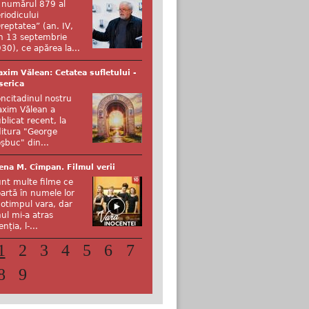
 numărul 879 al
riodicului
reptatea” (an. IV,
n 13 septembrie
30), ce apărea la...
xim Vălean: Cetatea sufletului -
serica
ncitadinul nostru
xim Vălean a
blicat recent, la
itura "George
şbuc" din...
ena M. Cîmpan. Filmul verii
nt multe filme ce
artă în numele lor
otimpul vara, dar
ul mi-a atras
enția, l-...
1
2
3
4
5
6
7
8
9