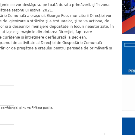
ţenie se vor desfăşura, pe toată durata primăverii, şi în zona
ătirea sezonului estival 2021.
dărie Comunală a oraşului, George Pop, muncitorii Direcţiei vor
de igienizare a străzilor şi a trotuarelor, şi se va acţiona, de
r şi a deşeurilor menajere depozitate în locuri neautorizate. În
 utilajele şi maşinile din dotarea Direcţiei, fapt care
curăţenie şi întreţinere desfăşurată la Beclean.
ramul de activitate al Direcţiei de Gospodărie Comunală
rărilor de pregătire a oraşului pentru perioada de primăvară şi
onfidenţial şi nu va fi făcut public.