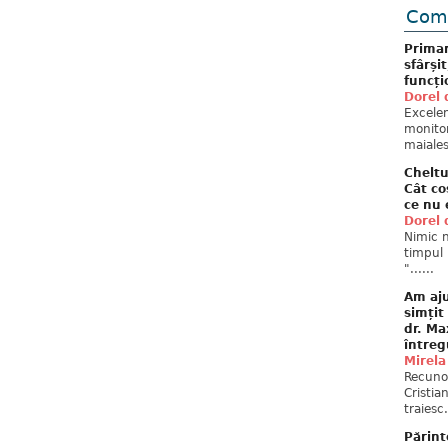
Come
Primar
sfârși
funcți
Dorel 
Excelent
monitor
maiales
Cheltu
Cât co
ce nu 
Dorel 
Nimic n
timpul 
"......
Am aju
simțit
dr. Ma
întreg
Mirela
Recuno
Cristia
traiesc.
Părint