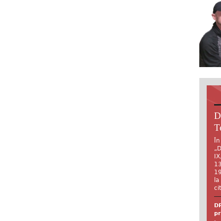
D
T
În
„D
IX
13
19
la
ci
DR
pr