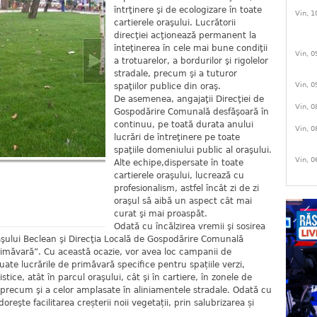
întrţinere şi de ecologizare în toate
Vin, 1
cartierele oraşului. Lucrătorii
direcţiei acţionează permanent la
înteţinerea în cele mai bune condiţii
Vin, 0
a trotuarelor, a bordurilor şi rigolelor
stradale, precum şi a tuturor
Vin, 0
spaţiilor publice din oraş.
De asemenea, angajaţii Direcţiei de
Vin, 0
Gospodărire Comunală desfăşoară în
continuu, pe toată durata anului
Vin, 0
lucrări de întreţinere pe toate
spaţiile domeniului public al oraşului.
Vin, 0
Alte echipe,dispersate în toate
cartierele oraşului, lucrează cu
profesionalism, astfel încât zi de zi
oraşul să aibă un aspect cât mai
curat şi mai proaspăt.
Odată cu încălzirea vremii şi sosirea
aşului Beclean şi Direcţia Locală de Gospodărire Comunală
măvară”. Cu această ocazie, vor avea loc campanii de
tuate lucrările de primăvară specifice pentru spațiile verzi,
stice, atât în parcul oraşului, cât şi în cartiere, în zonele de
ă, precum şi a celor amplasate în aliniamentele stradale. Odată cu
oreşte facilitarea creșterii noii vegetații, prin salubrizarea și