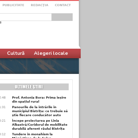
PUBLICITATE
REDACŢIA
CONTACT
e
ular de căutare
Cultură
Alegeri locale
2:48
Prof. Antonia Bora: Prima ieșire
din spațiul rural
1:31
Panourile de la intrările în
municipiul Bistrița: ce trebuie să
știe fiecare conducător auto
0:21
Începe proiectarea pe Linia
Albastră/Coridorul de mobilitate
durabilă aferent râului Bistrița
0:12
Tundere în monahism la