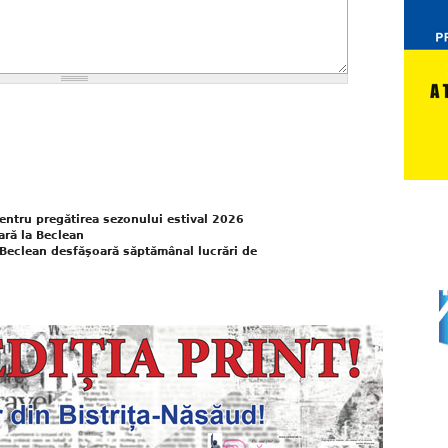
entru pregătirea sezonului estival 2026
ară la Beclean
Beclean desfăşoară săptămânal lucrări de