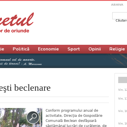
ARHIVA
Căutar
Form
ie
Politică
Economie
Sport
Opinii
Religie
şti beclenare
Vin, 1
Vin, 1
Conform programului anual de
Vin, 1
activitate, Direcţia de Gospodărie
Comunală Beclean desfăşoară
Vin, 1
săptămânal lucrări de curăţenie, de