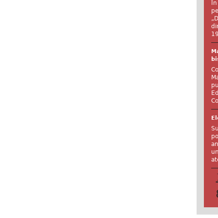
În
pe
„D
di
19
Ma
bi
Co
Ma
pu
Ed
Co
El
Su
po
an
un
at