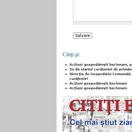
Citiţi şi:
Acţiuni gospodăreşti beclenare, p
Se dă startul curăţeniei de primăv
Direcţia de Gospodărie Comunală 
curăţenie!
Acţiuni gospodăreşti beclenare
Acţiuni gospodăreşti beclenare