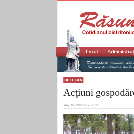
Meniu principal
Local
Administraț
BECLEAN
Acţiuni gospodăre
Mar, 03/02/2021 - 12:08