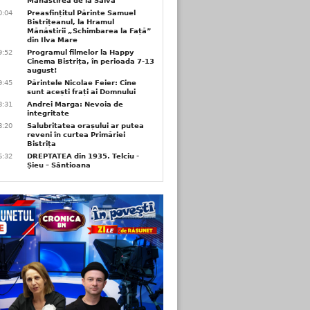
Mănăstirea de la Salva
0:04
Preasfințitul Părinte Samuel
Bistrițeanul, la Hramul
Mănăstirii „Schimbarea la Față”
din Ilva Mare
9:52
Programul filmelor la Happy
Cinema Bistrița, în perioada 7-13
august!
9:45
Părintele Nicolae Feier: Cine
sunt acești frați ai Domnului
8:31
Andrei Marga: Nevoia de
integritate
8:20
Salubritatea orașului ar putea
reveni în curtea Primăriei
Bistrița
6:32
DREPTATEA din 1935. Telciu -
Șieu – Sântioana