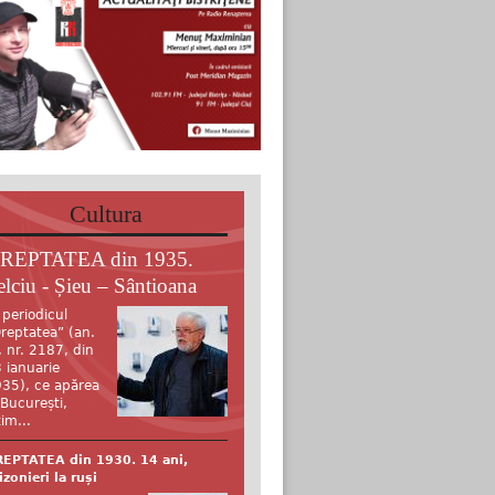
Cultura
REPTATEA din 1935.
elciu - Șieu – Sântioana
 periodicul
reptatea” (an.
, nr. 2187, din
 ianuarie
35), ce apărea
 București,
tim...
EPTATEA din 1930. 14 ani,
izonieri la ruși