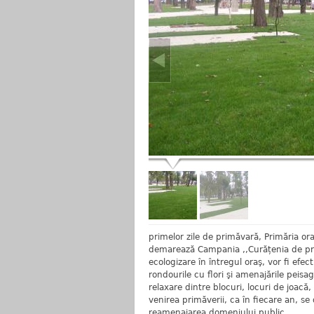
primelor zile de primăvară, Primăria or
demarează Campania ,,Curățenia de pri
ecologizare în întregul oraş, vor fi efec
rondourile cu flori şi amenajările peisagi
relaxare dintre blocuri, locuri de joac
venirea primăverii, ca în fiecare an, se d
reamenajarea domeniului public.