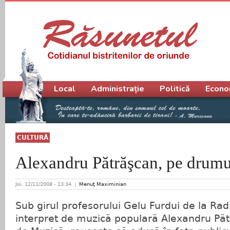
Meniu principal
Local
Administrație
Politică
Econo
CULTURĂ
Alexandru Pătrăşcan, pe drumu
Joi, 12/11/2008 - 13:34
Menuţ Maximinian
Sub girul profesorului Gelu Furdui de la Radi
interpret de muzică populară Alexandru Pătr