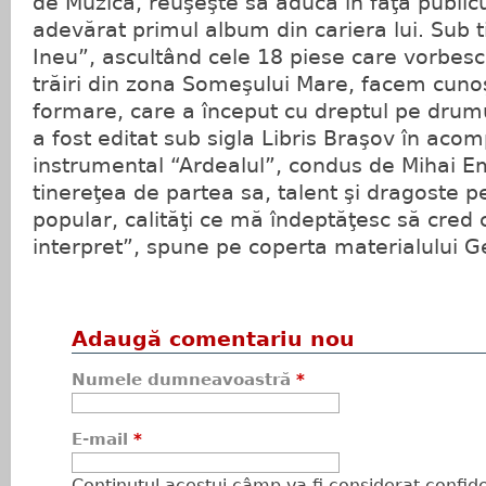
de Muzică, reuşeşte să aducă în faţa publicu
adevărat primul album din cariera lui. Sub ti
Ineu”, ascultând cele 18 piese care vorbesc
trăiri din zona Someşului Mare, facem cunoşt
formare, care a început cu dreptul pe drum
a fost editat sub sigla Libris Braşov în ac
instrumental “Ardealul”, condus de Mihai Em
tinereţea de partea sa, talent şi dragoste p
popular, calităţi ce mă îndeptăţesc să cred
interpret”, spune pe coperta materialului Ge
Adaugă comentariu nou
Numele dumneavoastră
*
E-mail
*
Conţinutul acestui câmp va fi considerat confiden