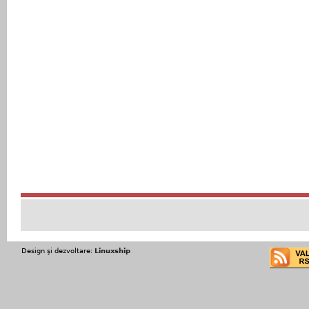
Design şi dezvoltare:
Linuxship