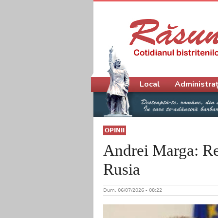
Meniu principal
Local
Administraț
OPINII
Andrei Marga: Rel
Rusia
Dum, 06/07/2026 - 08:22