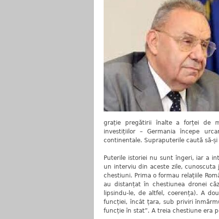
grație pregătirii înalte a forței de mun
investițiilor – Germania începe urca
continentale. Supraputerile caută să-și
Puterile istoriei nu sunt îngeri, iar a 
un interviu din aceste zile, cunoscuta 
chestiuni. Prima o formau relațiile Româ
au distanțat în chestiunea dronei că
lipsindu-le, de altfel, coerența). A d
funcției, încât țara, sub priviri înmăr
funcție în stat”. A treia chestiune era 