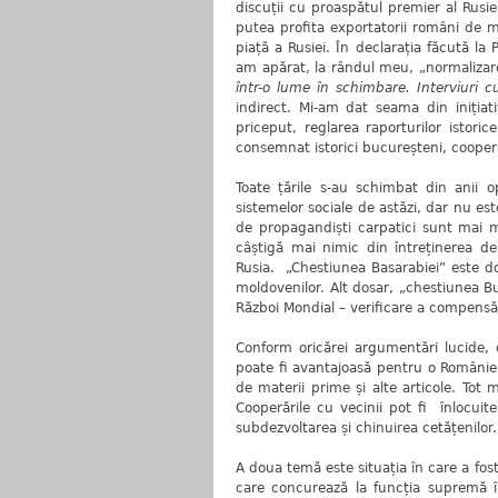
discuții cu proaspătul premier al Rusi
putea profita exportatorii români de mo
piață a Rusiei. În declarația făcută la
am apărat, la rândul meu, „normalizarea
într-o lume în schimbare. Interviuri 
indirect. Mi-am dat seama din inițiati
priceput, reglarea raporturilor istori
consemnat istorici bucureșteni, coopera
Toate țările s-au schimbat din anii o
sistemelor sociale de astăzi, dar nu es
de propagandiști carpatici sunt mai 
câștigă mai nimic din întreținerea de 
Rusia. „Chestiunea Basarabiei” este d
moldovenilor. Alt dosar, „chestiunea Bu
Război Mondial – verificare a compensăril
Conform oricărei argumentări lucide, 
poate fi avantajoasă pentru o Românie
de materii prime și alte articole. Tot
Cooperările cu vecinii pot fi înlocui
subdezvoltarea și chinuirea cetățenilor.
A doua temă este situația în care a fo
care concurează la funcția supremă î