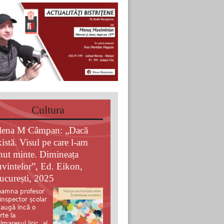
Cultura
lena M Câmpan: „Dacă
xistă. Visul pe care l-am
inut minte. Dimineața
uvintelor”, Ed. Eikon,
ucurești, 2025
amna profesor
 inspector școlar
augă încă o
rte la
lmaresul liric al