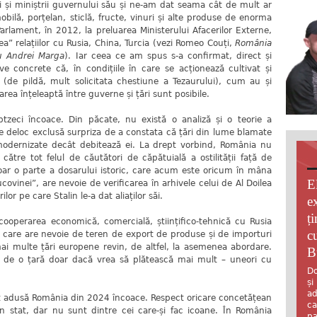
ei și miniștrii guvernului său și ne-am dat seama cât de mult ar
bilă, porțelan, sticlă, fructe, vinuri și alte produse de enorma
 Parlament, în 2012, la preluarea Ministerului Afacerilor Externe,
” relațiilor cu Rusia, China, Turcia (vezi Romeo Couți,
România
cu Andrei Marga
). Iar ceea ce am spus s-a confirmat, direct și
ve concrete că, în condițiile în care se acționează cultivat și
ce (de pildă, mult solicitata chestiune a Tezaurului), cum au și
rea înțeleaptă între guverne și țări sunt posibile.
ptzeci încoace. Din păcate, nu există o analiză și o teorie a
te deloc exclusă surpriza de a constata că țări din lume blamate
modernizate decât debitează ei. La drept vorbind, România nu
către tot felul de căutători de căpătuială a ostilității față de
oar o parte a dosarului istoric, care acum este oricum în mâna
E
covinei”, are nevoie de verificarea în arhivele celui de Al Doilea
or pe care Stalin le-a dat aliaților săi.
e
ț
cooperarea economică, comercială, științifico-tehnică cu Rusia
c
 care are nevoie de teren de export de produse și de importuri
 mai multe țări europene revin, de altfel, la asemenea abordare.
B
te de o țară doar dacă vrea să plătească mai mult – uneori cu
Do
și
ad
st adusă România din 2024 încoace. Respect oricare concetățean
ca
n stat, dar nu sunt dintre cei care-și fac icoane. În România
pa