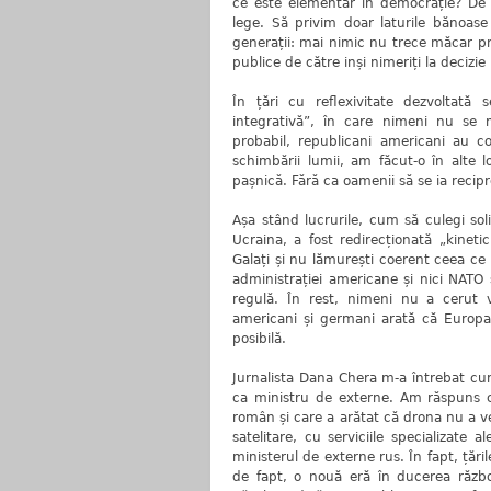
ce este elementar în democrație? De
lege. Să privim doar laturile bănoas
generații: mai nimic nu trece măcar pri
publice de către inși nimeriți la deciz
În țări cu reflexivitate dezvoltată 
integrativă”, în care nimeni nu se 
probabil, republicani americani au con
schimbării lumii, am făcut-o în alte lo
pașnică. Fără ca oamenii să se ia recipr
Așa stând lucrurile, cum să culegi sol
Ucraina, a fost redirecționată „kinet
Galați și nu lămurești coerent ceea ce
administrației americane și nici NATO 
regulă. În rest, nimeni nu a cerut vre
americani și germani arată că Europa
posibilă.
Jurnalista Dana Chera m-a întrebat cum 
ca ministru de externe. Am răspuns că
român și care a arătat că drona nu a ve
satelitare, cu serviciile specializate 
ministerul de externe rus. În fapt, țări
de fapt, o nouă eră în ducerea războ