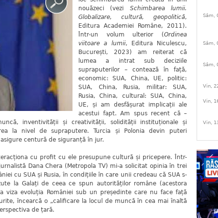
nouăzeci (vezi
Schimbarea lumii.
Sâm, 
Globalizare, cultură, geopolitică
,
Editura Academiei Române, 2011).
Într-un volum ulterior (
Ordinea
viitoare a lumii
, Editura Niculescu,
Sâm, 
București, 2023) am reiterat că
lumea a intrat sub deciziile
Sâm, 
supraputerilor – contează în față,
economic: SUA, China, UE, politic:
Vin, 2
SUA, China, Rusia, militar: SUA,
Rusia, China, cultural: SUA, China,
Vin, 1
UE, și am desfășurat implicații ale
acestui fapt. Am spus recent că –
că, inventivității și creativității, solidității instituționale și
Vin, 1
rea la nivel de supraputere. Turcia și Polonia devin puteri
 asigure centură de siguranță în jur.
interacționa cu profit cu ele presupune cultură și pricepere. Într-
jurnalistă Dana Chera (Metropola TV) mi-a solicitat opinia în trei
niei cu SUA și Rusia, în condițiile în care unii credeau că SUA s-
zute la Galați de ceea ce spun autorităților române (acestora
oua viza evoluția României sub un președinte care nu face față
murite, încearcă o „calificare la locul de muncă în cea mai înaltă
perspectiva de țară.