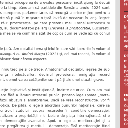
e mică priceperea de a evalua persoane, încât ajung la decizii
re
-o la timp, bănuiam că partidele din România anului 2024 sunt
ale, europene, parlamentare), să recurgă la orice mijloc pentru a
DR
te să pună în mișcare o țară lovită de necazuri în lanț. Regret
– 
rău: prostocrația, pe care prietenii mei, Cornel Nistorescu și
În
ti, au documentat-o pe larg (
Trecerea la prostocrație
, București,
„D
a mea se va confirma atât de copios cum se vede azi cu ochiul
nr
ia
ap
de țară. Am detaliat tema și felul în care văd lucrurile în volumul
i dialoguri cu Andrei Marga
(2023) și, cel mai recent, în volumul
DR
bliniez doar câteva aspecte.
pr
În
înmulțesc pe zi ce trece. Amatorismul deciziilor, ieșirea de sub
pe
nența intelectualilor, declinul profesional, emigrația record
„D
t, demotivarea cetățenilor sunt părți ale unei situații grave.
di
19
ie legislativă și instituțională, înainte de orice. Cum am mai
Ma
re fără a lămuri interesul public, printr-o lege (poate „meta-
bi
fuzii, abuzuri și amatorisme. Dacă se vrea reconstrucție, vor fi
 optică. De pildă, o lege a abordării bunurilor naționale, care să
Co
Ma
ontrolul statului asupra resurselor în condițiile democrației.
pu
ializare a proprietății, nici izolare de piața internațională, ci o
Ed
în democrațiile avansate. Apoi, o lege a meritocrației și a
Co
eze pregătirea și meritul – democrația fără meritocrație fiind