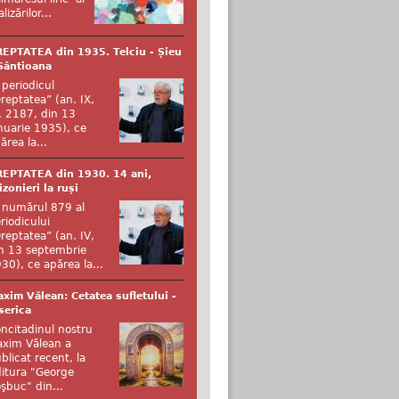
alizărilor...
EPTATEA din 1935. Telciu - Șieu
Sântioana
 periodicul
reptatea” (an. IX,
. 2187, din 13
nuarie 1935), ce
ărea la...
EPTATEA din 1930. 14 ani,
izonieri la ruși
 numărul 879 al
riodicului
reptatea” (an. IV,
n 13 septembrie
30), ce apărea la...
xim Vălean: Cetatea sufletului -
serica
ncitadinul nostru
xim Vălean a
blicat recent, la
itura "George
şbuc" din...