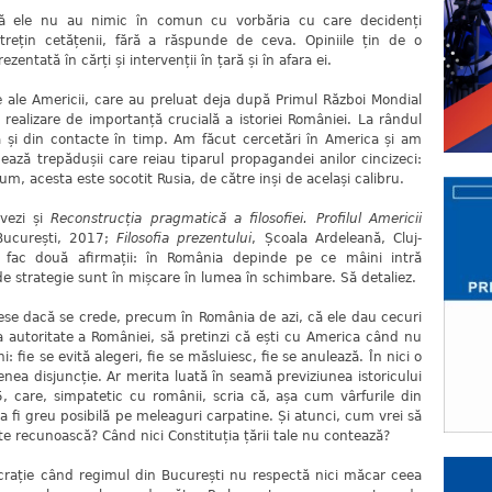
s că ele nu au nimic în comun cu vorbăria cu care decidenți
ntrețin cetățenii, fără a răspunde de ceva. Opiniile țin de o
entată în cărți și intervenții în țară și în afara ei.
te ale Americii, care au preluat deja după Primul Război Mondial
realizare de importanță crucială a istoriei României. La rândul
ă și din contacte în timp. Am făcut cercetări în America și am
ează trepădușii care reiau tiparul propagandei anilor cincizeci:
m, acesta este socotit Rusia, de către inși de același calibru.
vezi și
Reconstrucția pragmatică a filosofiei. Profilul Americii
București, 2017;
Filosofia prezentului
, Școala Ardeleană, Cluj-
fac două afirmații: în România depinde pe ce mâini intră
 de strategie sunt în mișcare în lumea în schimbare. Să detaliez.
elese dacă se crede, precum în România de azi, că ele dau cecuri
ca autoritate a României, să pretinzi că ești cu America când nu
i: fie se evită alegeri, fie se măsluiesc, fie se anulează. În nici o
nea disjuncție. Ar merita luată în seamă previziunea istoricului
 care, simpatetic cu românii, scria că, așa cum vârfurile din
a fi greu posibilă pe meleaguri carpatine. Și atunci, cum vrei să
 te recunoască? Când nici Constituția țării tale nu contează?
crație când regimul din București nu respectă nici măcar ceea