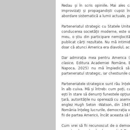
Redau și în scris opiniile. Mai ale
improvizați și propagandiști cupizi î
abordare sistematică a lumii actuale, prez
Parteneriatul strategic cu Statele Uni
conducerea societății moderne, este o 
meu, o știu din participare nemijlocit
publicat cărți rezultate. Nu mă intimid
doar că atunci America era diavolul, acu
Dar admirația mea pentru America (
clasice,
Editura Academiei Române, 
Napoca, 2025) nu mă împiedică să 
parteneriatul strategic, iar chestiunile
Parteneriatele strategice sunt rău înț
în alb cuiva. Mă și întreb: cum poți, 
ești în stare să denunți funestele opțiun
țară, autoritățile nu operează cu aseme
englez Hugh Seton -Watson, din 1945,
România înțeleg lucrurile, democrația v
fii de partea Americii, încât aceasta să
Cum vrei să fii recunoscut de o demo