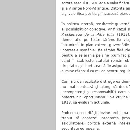
sortită eșecului. Și o lege a valorificări
și a Alianței Nord-Atlantice. Datorită
a-și valorifica poziția și încasează pierde
În politica internă, rezultatele guvernă
al posibilităților obiective. Ar fi cazul
Proclamația de la Alba Iulia
(1919), 
democratic pe toate tărâmurile vieți
întrunire”. În plan extern, guvernăril
interesele României: fie rămân fără idei î
pentru a se aranja pe sine (cum fac p
când îi stabilește statului român ob
dreptatea și libertatea să fie asigurate 
elimine războiul ca mijloc pentru regula
Cum nu dă rezultate distrugerea democr
nu mai contează și ajung să decidă,
incompetenți și iresponsabili?) care
noastră nici oportunismul. Se cuvine a
1918, să evaluăm acțiunile.
Problema securității devine problema 
trebui să conteze: integrarea propr
asiguratoare; politică externă înțel
securitate europeană.