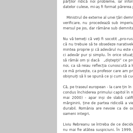
părților ridică noi probleme, iar in
datelor culese, mi-aș fi format părerea p
Ministrul de externe al unei țări demn
verificare, nu procedează sub imperiu
mersul pe jos, dar rămâne sub demnitat
Nu vă temeți că veți fi socotit „pro-r
că nu trebuie să te obsedeze narativele
mintea proprie și că adevărul nu este ce
ci adevăr pur și simplu. În orice situa
să rămâi om și dacă „diștepții” ce pr
noi, ca să reiau reflecția cunoscută a 
ce mă privește, ca profesor care am pr
obișnuiți să li se spună ce și cum să cu
Că, pe traseul european - la care țin în 
condus închiderea primului capitol în 
mai 2000) - apar inși de slabă califi
mărginirii, ține de partea ridicolă a vi
durabil. România are nevoie ca de oxig
oameni integri.
Liviu Rebreanu se întreba de ce deciden
nu mai fie atâtea suspiciuni. În 1999,