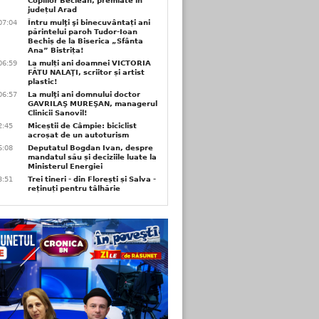
Copiilor Beclean, premiate in
județul Arad
07:04
Întru mulţi şi binecuvântați ani
părintelui paroh Tudor-Ioan
Bechiș de la Biserica „Sfânta
Ana” Bistrița!
06:59
La mulți ani doamnei VICTORIA
FĂTU NALAŢI, scriitor și artist
plastic!
06:57
La mulţi ani domnului doctor
GAVRILAŞ MUREŞAN, managerul
Clinicii Sanovil!
2:45
Miceștii de Câmpie: biciclist
acroșat de un autoturism
6:08
Deputatul Bogdan Ivan, despre
mandatul său și deciziile luate la
Ministerul Energiei
3:51
Trei tineri - din Florești și Salva -
reținuți pentru tâlhărie