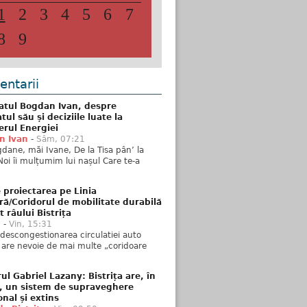
1
2
3
4
5
6
7
8
9
ntarii
atul Bogdan Ivan, despre
ul său și deciziile luate la
erul Energiei
n Ivan
-
Sâm, 07:21
dane, măi Ivane, De la Tisa pân’ la
Noi îi mulțumim lui nașul Care te-a
 proiectarea pe Linia
ră/Coridorul de mobilitate durabilă
t râului Bistrița
u
-
Vin, 15:31
descongestionarea circulatiei auto
a are nevoie de mai multe „coridoare
ul Gabriel Lazany: Bistrița are, în
t, un sistem de supraveghere
onal și extins