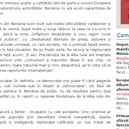
i în interesul public a calităților țării de parte a Uniunii Europene
 amatorismului autorităților, România nu are acum capacitatea de
ri.
rii din România sunt mult sub nivelul dificultăților cetățenilor și
 să se revină, după multe și lungi rătăciri, la ceea ce s-a scris în
Come
adică la ținta „înfăptuirii desăvârșite a unui regim curat
i publice”, cu „desăvârșită libertate de presă, asociere și
Deput
e actuale urmează, cu rare excepții, tot o premisă fatală pentru
mandat
n fața situațiilor, fie au fixații ostile, fie recurg la cleptocrație
Minist
e față acum). Și aici,
Proclamația de la Alba Iulia
are dreptate
Bogda
iectivul unei „comuniuni a națiunilor libere în așa chip, ca
Măi Bog
pentru toate națiunile mari și mici, deopotrivă, iar în viitor să se
Nistru 
rea raporturilor internaționale”.
făcut...
Începe
ației (în definitiv, ce democrație mai poate fi când alegerile
Albast
 sub numele luat în deșert al „tehnocrației”, tot felul de
aferen
 se petrece în România de astăzi, nu dă rezultate pentru țara
Sergi
stfel ca, în raport cu reperele fondatoare de la Alba Iulia din
Pentru 
Bistriț
de...
acută a țărilor – începând cu cele europene. Cinci premise ar
Primar
iei populații prin dezvoltare internă competitivă; alianțe
sfârși
eaptă și inteligentă; diplomație calificată; un nou tratat de
funcți