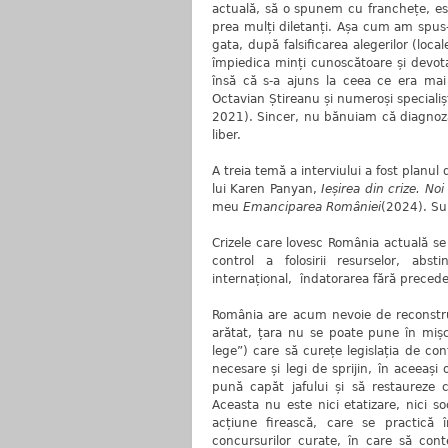
actuală, să o spunem cu franchețe, est
prea mulți diletanți. Așa cum am spus
gata, după falsificarea alegerilor (loc
împiedica minți cunoscătoare și devota
însă că s-a ajuns la ceea ce era mai 
Octavian Știreanu și numeroși specialiș
2021). Sincer, nu bănuiam că diagnoz
liber.
A treia temă a interviului a fost planul 
lui Karen Panyan,
Ieșirea din crize. No
meu
Emanciparea României
(2024). Su
Crizele care lovesc România actuală se 
control a folosirii resurselor, absti
internațional, îndatorarea fără preceden
România are acum nevoie de reconstrucț
arătat, țara nu se poate pune în mișca
lege”) care să curețe legislația de con
necesare și legi de sprijin, în aceeași
pună capăt jafului și să restaureze c
Aceasta nu este nici etatizare, nici soc
acțiune firească, care se practică 
concursurilor curate, în care să cont