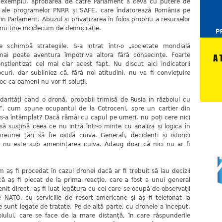
 exemplu, aprobarea de către Parlament a ceva cu putere de
e ale programelor PNRR și SAFE, care îndatorează România pe
n Parlament. Abuzul și privatizarea în folos propriu a resurselor
ie nu ține nicidecum de democrație.
se schimbă strategiile. S-a intrat într-o „societate mondială
mai poate aventura împotriva altora fără consecințe. Foarte
știentizat cel mai clar acest fapt. Nu discut aici indicatorii
curi, dar subliniez că, fără noi atitudini, nu va fi conviețuire
oc ca oameni nu vor fi soluții.
idarități când o dronă, probabil trimisă de Rusia în războiul cu
ic”, cum spune ocupantul de la Cotroceni, spre un cartier din
 s-a întâmplat? Dacă rămâi cu capul pe umeri, nu poți cere nici
să susțină ceea ce nu intră într-o minte cu analiza și logica în
unei țări să fie ostilă cuiva. Generali, decidenți și istorici
 nu este sub amenințarea cuiva. Adaug doar că nici nu ar fi
aș fi procedat în cazul dronei dacă ar fi trebuit să iau decizii
 aș fi plecat de la prima reacție, care a fost a unui general
nit direct, aș fi luat legătura cu cei care se ocupă de observații
ale NATO, cu serviciile de resort americane și aș fi telefonat la
le sunt legate de tratate. Pe de altă parte, cu dronele a început,
iului, care se face de la mare distanță, în care răspunderile