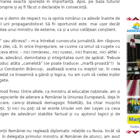
formarea exactă sporește în importanță. Apoi, pe baza tuturor
roprie și aș fi făcut o declarație în consecință.
e și demn de respect nu ia opinia nimănui ca adevăr înainte de
l urii propagandistice! Să fii oportunist este mai ușor decât
ea unui ministru de externe, ca și a unui cetățean conștient.
us” sau altceva? – m-a întrebat cunoscuta jurnalistă. Am răspuns
 zilei, că, în orice împrejurare, se cuvine ca omul să cugete cu
va etnic – nici românesc, nici rusesc, nici francez, nici altfel –
ție, adevărul, demnitatea și integritatea sunt de apărat. Trebuie
oduc atâta „camelotă” (se poate traduce: „marfă proastă”!) la
lui Constantin Brâncuși, asaltează scena cu inepții! Iar, în ceea
edat ce înseamnă a gândi și logica, nu am cum să cedez inșilor
gete.
mod firesc (între altele, ca ministru al educației naționale, am și
negocierile de aderare a României la Uniunea Europeană, deja în
care, care-și etalează demagogic fidelități, ba chiar mușchii
eții. Și nici nu poți să iei erorile Ursulei von der Leyen ca ceva
en de adevăruri stabilite factual și cu ajutorul logicii și de
ții României nu reglează diplomatic relațiile cu Rusia, încât să
 în delegația primului ministru al României de atunci, am avut