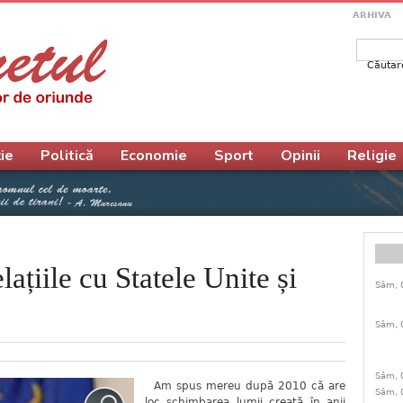
ARHIVA
Căutar
Form
ie
Politică
Economie
Sport
Opinii
Religie
ațiile cu Statele Unite și
Sâm, 
Sâm, 
Sâm, 
Am spus mereu după 2010 că are
Sâm, 
loc schimbarea lumii creată în anii