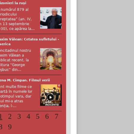
izonieri la ruși
 numărul 879 al
riodicului
reptatea” (an. IV,
n 13 septembrie
30), ce apărea la...
xim Vălean: Cetatea sufletului -
serica
ncitadinul nostru
xim Vălean a
blicat recent, la
itura "George
şbuc" din...
ena M. Cîmpan. Filmul verii
nt multe filme ce
artă în numele lor
otimpul vara, dar
ul mi-a atras
enția, l-...
1
2
3
4
5
6
7
8
9