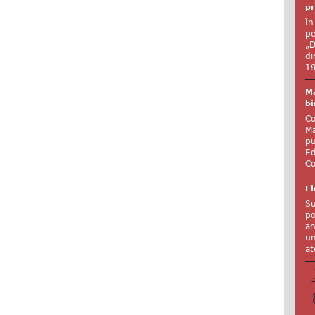
pr
În
pe
„D
di
19
Ma
bi
Co
Ma
pu
Ed
Co
El
Su
po
an
un
at