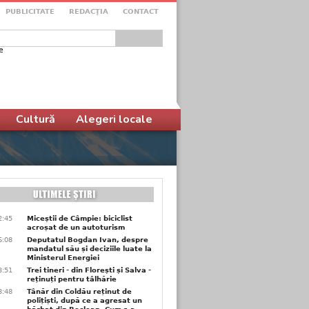
PUBLICITATE
REDACŢIA
CONTACT
e
ular de căutare
Cultură
Alegeri locale
2:45
Miceștii de Câmpie: biciclist
acroșat de un autoturism
6:08
Deputatul Bogdan Ivan, despre
mandatul său și deciziile luate la
Ministerul Energiei
3:51
Trei tineri - din Florești și Salva -
reținuți pentru tâlhărie
3:48
Tânăr din Coldău reținut de
polițiști, după ce a agresat un