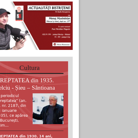
Cultura
REPTATEA din 1935.
elciu - Șieu – Sântioana
 periodicul
reptatea” (an.
, nr. 2187, din
 ianuarie
35), ce apărea
 București,
tim...
EPTATEA din 1930. 14 ani,