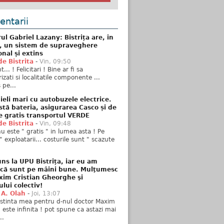
ntarii
ul Gabriel Lazany: Bistrița are, în
t, un sistem de supraveghere
onal și extins
de Bistrita
-
Vin, 09:50
... ! Felicitari ! Bine ar fi sa
izati si localitatile componente ...
 pe...
ieli mari cu autobuzele electrice.
stă bateria, asigurarea Casco și de
e gratis transportul VERDE
de Bistrita
-
Vin, 09:48
u este " gratis " in lumea asta ! Pe
" exploatarii... costurile sunt " scazute
ns la UPU Bistrița, iar eu am
 că sunt pe mâini bune. Mulţumesc
xim Cristian Gheorghe şi
ului colectiv!
 A. Olah
-
Joi, 13:07
stinta mea pentru d-nul doctor Maxim
n este infinita ! pot spune ca astazi mai
..