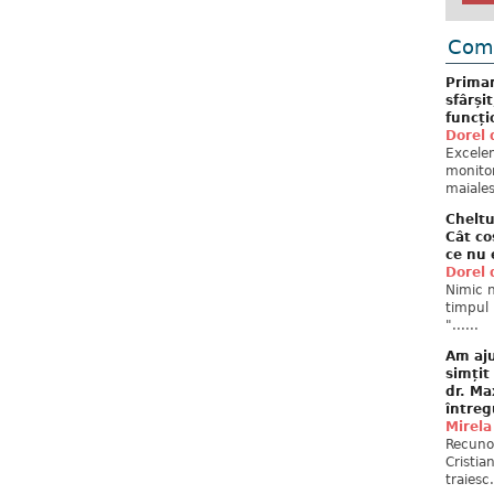
Come
Primar
sfârși
funcți
Dorel 
Excelent
monitor
maiales
Cheltu
Cât co
ce nu 
Dorel 
Nimic n
timpul 
"......
Am aju
simțit
dr. Ma
întreg
Mirela
Recuno
Cristia
traiesc.