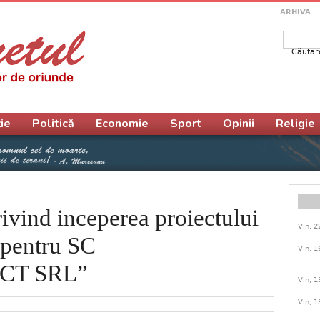
ARHIVA
Căutar
Form
ie
Politică
Economie
Sport
Opinii
Religie
ivind inceperea proiectului
Vin, 2
 pentru SC
Vin, 1
CT SRL”
Vin, 1
Vin, 1