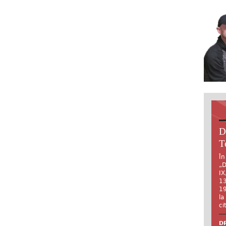
D
T
În
„D
IX
13
19
la
ci
DR