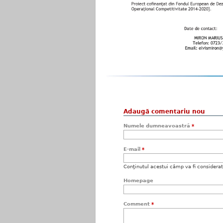
Adaugă comentariu nou
Numele dumneavoastră
*
E-mail
*
Conţinutul acestui câmp va fi considerat c
Homepage
Comment
*