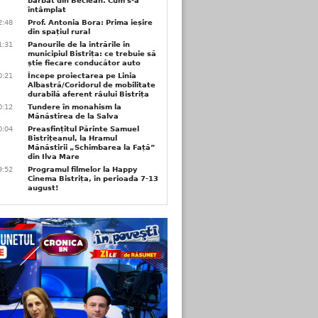
bărbat din Beclean. Cum s-a
întâmplat
2:48
Prof. Antonia Bora: Prima ieșire
din spațiul rural
1:31
Panourile de la intrările în
municipiul Bistrița: ce trebuie să
știe fiecare conducător auto
0:21
Începe proiectarea pe Linia
Albastră/Coridorul de mobilitate
durabilă aferent râului Bistrița
0:12
Tundere în monahism la
Mănăstirea de la Salva
0:04
Preasfințitul Părinte Samuel
Bistrițeanul, la Hramul
Mănăstirii „Schimbarea la Față”
din Ilva Mare
9:52
Programul filmelor la Happy
Cinema Bistrița, în perioada 7-13
august!