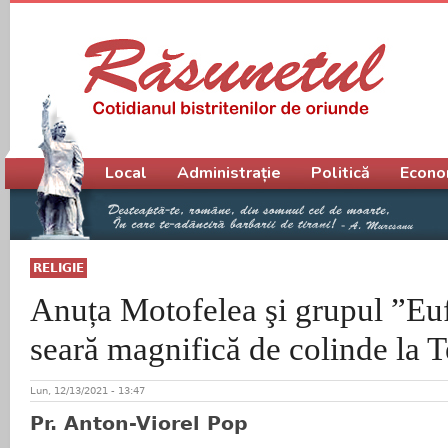
Meniu principal
Local
Administrație
Politică
Econo
RELIGIE
Anuța Motofelea şi grupul ”Euf
seară magnifică de colinde la T
Lun, 12/13/2021 - 13:47
Pr. Anton-Viorel Pop