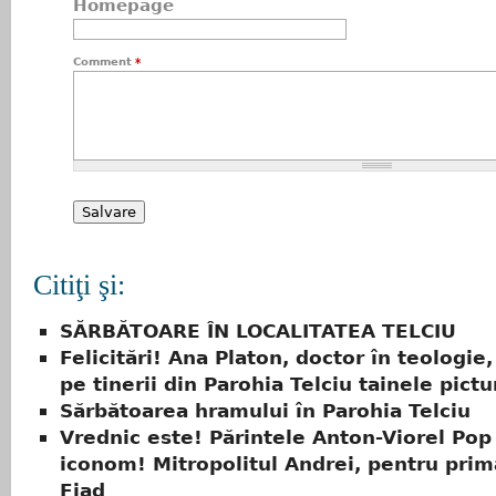
Homepage
Comment
*
Citiţi şi:
SĂRBĂTOARE ÎN LOCALITATEA TELCIU
Felicitări! Ana Platon, doctor în teologie,
pe tinerii din Parohia Telciu tainele pictur
Sărbătoarea hramului în Parohia Telciu
Vrednic este! Părintele Anton-Viorel Pop 
iconom! Mitropolitul Andrei, pentru prim
Fiad