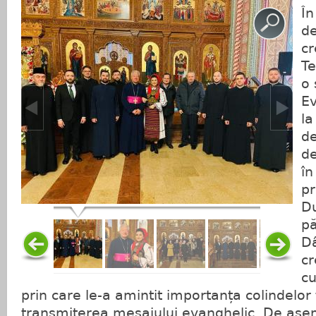
În
de
cr
Te
o 
Ev
la
de
de
în
p
Du
pă
D
cr
cu
prin care le-a amintit importanța colindelor 
transmiterea mesajului evanghelic. De ase