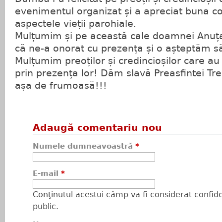
evenimentul organizat și a apreciat buna co
aspectele vieții parohiale.
Mulțumim și pe această cale doamnei Anuț
că ne-a onorat cu prezența și o așteptăm să 
Mulțumim preoților și credincioșilor care au
prin prezența lor! Dăm slavă Preasfintei Tr
așa de frumoasă!!!
Adaugă comentariu nou
Numele dumneavoastră
*
E-mail
*
Conţinutul acestui câmp va fi considerat confiden
public.