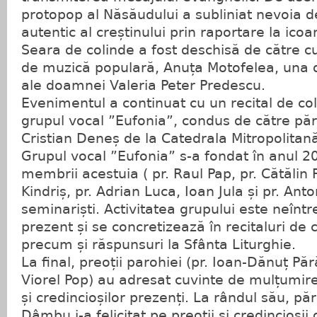
protopop al Năsăudului a subliniat nevoia de
autentic al creștinului prin raportare la ico
Seara de colinde a fost deschisă de către c
de muzică populară, Anuța Motofelea, una di
ale doamnei Valeria Peter Predescu.
Evenimentul a continuat cu un recital de col
grupul vocal ”Eufonia”, condus de către păr
Cristian Deneș de la Catedrala Mitropolitan
Grupul vocal ”Eufonia” s-a fondat în anul 2
membrii acestuia ( pr. Raul Pap, pr. Cătălin 
Kindriș, pr. Adrian Luca, Ioan Jula și pr. Ant
seminariști. Activitatea grupului este neînt
prezent și se concretizează în recitaluri de 
precum și răspunsuri la Sfânta Liturghie.
La final, preoții parohiei (pr. Ioan-Dănuț Păr
Viorel Pop) au adresat cuvinte de mulțumir
și credincioșilor prezenți. La rândul său, pă
Dâmbu i-a felicitat pe preoții și credincioșii 