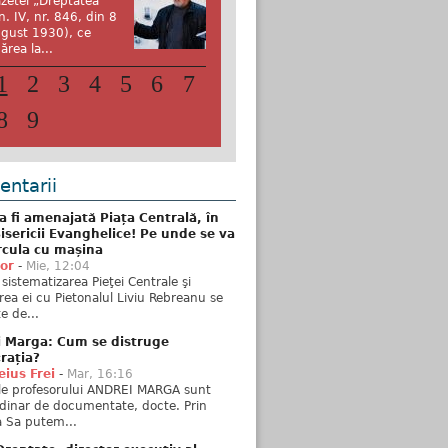
zetei „Dreptatea”
n. IV, nr. 846, din 8
gust 1930), ce
ărea la...
1
2
3
4
5
6
7
8
9
ntarii
 fi amenajată Piața Centrală, în
isericii Evanghelice! Pe unde se va
rcula cu mașina
tor
-
Mie, 12:04
sistematizarea Pieţei Centrale şi
rea ei cu Pietonalul Liviu Rebreanu se
e de...
i Marga: Cum se distruge
rația?
ius Frei
-
Mar, 16:16
ele profesorului ANDREI MARGA sunt
dinar de documentate, docte. Prin
 Sa putem...