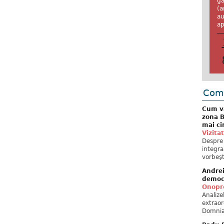
ga
(a
au
ap
Come
Cum va
zona B
mai ci
Vizita
Despre 
integra
vorbeşt
Andre
democ
Onopre
Analiz
extraor
Domnia