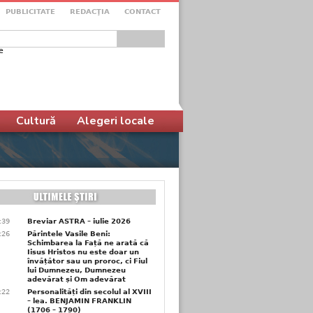
PUBLICITATE
REDACŢIA
CONTACT
e
ular de căutare
Cultură
Alegeri locale
6:39
Breviar ASTRA – iulie 2026
6:26
Părintele Vasile Beni:
Schimbarea la Față ne arată că
Iisus Hristos nu este doar un
învățător sau un proroc, ci Fiul
lui Dumnezeu, Dumnezeu
adevărat și Om adevărat
6:22
Personalități din secolul al XVIII
– lea. BENJAMIN FRANKLIN
(1706 – 1790)