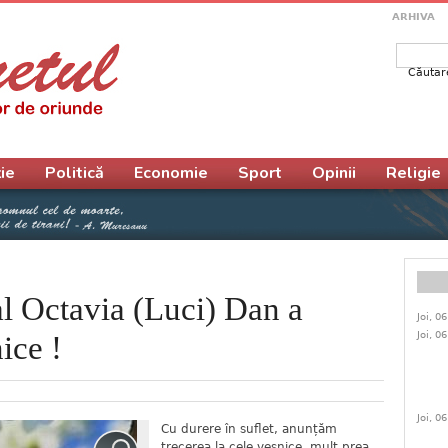
ARHIVA
Căutar
Form
ie
Politică
Economie
Sport
Opinii
Religie
l Octavia (Luci) Dan a
Joi, 0
Joi, 0
ice !
Joi, 0
Cu durere în suflet, anunțăm
trecerea la cele veșnice, mult prea