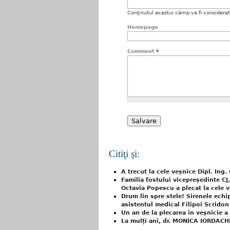
Conţinutul acestui câmp va fi considerat c
Homepage
Comment
*
Citiţi şi:
A trecut la cele veșnice Dipl. In
Familia fostului vicepreședinte C
Octavia Popescu a plecat la cele 
Drum lin spre stele! Sirenele ech
asistentul medical Filipoi Scridon
Un an de la plecarea în veșnicie 
La mulți ani, dr. MONICA IORDACH