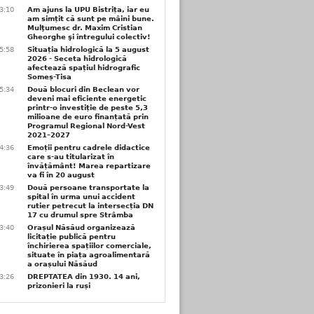
3:10
Am ajuns la UPU Bistrița, iar eu
am simțit că sunt pe mâini bune.
Mulţumesc dr. Maxim Cristian
Gheorghe şi întregului colectiv!
5:58
Situația hidrologică la 5 august
2026 - Seceta hidrologică
afectează spațiul hidrografic
Someș-Tisa
5:34
Două blocuri din Beclean vor
deveni mai eficiente energetic
printr-o investiție de peste 5,3
milioane de euro finanțată prin
Programul Regional Nord-Vest
2021–2027
4:36
Emoții pentru cadrele didactice
care s-au titularizat în
învățământ! Marea repartizare
va fi în 20 august
3:49
Două persoane transportate la
spital în urma unui accident
rutier petrecut la intersecția DN
17 cu drumul spre Strâmba
3:40
Orașul Năsăud organizează
licitație publică pentru
închirierea spațiilor comerciale,
situate în piața agroalimentară
a orașului Năsăud
3:26
DREPTATEA din 1930. 14 ani,
prizonieri la ruși