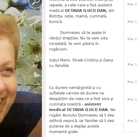
Mie, 2
repede, a celei care a fost asistent
medical
OCTAVIA (LUCI) DAN,
din
Bistrița, soție, mamă, cumnată,
bunică.
Mie, 1
Dumnezeu să te așeze în
rândul drepților. Nu te vom uita
Mie, 1
niciodată, te vom păstra în
rugăciuni.
Soţul Marin, fiicele Cristina şi Dana
Mie, 1
cu familiile
Mie, 1
Cu durere nemărginită şi cu
sufletele cernite de durere ne
despărţim de ceea ce a fost sora şi
Mie, 1
cumnata noastră -
asistent
medical OCTAVIA (LUCI) DAN.
Ne
rugăm Bunului Dumnezeu să îi dea
odihnă veşnică, iar familiei să îi dea
Mie, 1
puterea de a depăşi aceste
momente grele.