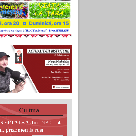
Cultura
REPTATEA din 1930. 14
i, prizonieri la ruși