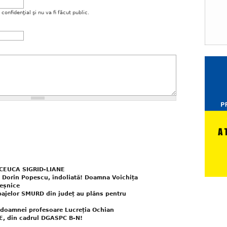
onfidenţial şi nu va fi făcut public.
g. CEUCA SIGRID-LIANE
J, Dorin Popescu, îndoliată! Doamna Voichița
veșnice
ipajelor SMURD din județ au plâns pentru
a doamnei profesoare Lucreția Ochian
E, din cadrul DGASPC B-N!