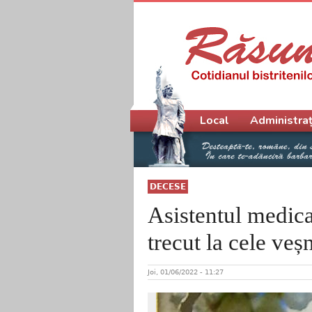
Meniu principal
Local
Administraț
DECESE
Asistentul medica
trecut la cele veșn
Joi, 01/06/2022 - 11:27