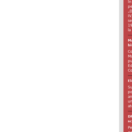
În
pe
„D
IV
se
19
la
Ma
bi
Co
Ma
pu
Ed
Co
El
Su
po
an
un
at
D
sc
Pe