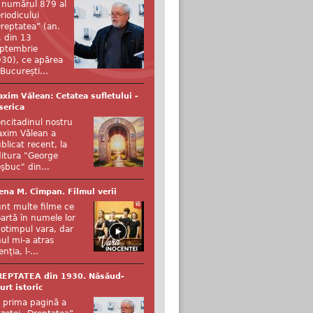
 numărul 879 al
riodicului
reptatea” (an.
, din 13
ptembrie
30), ce apărea
 București...
xim Vălean: Cetatea sufletului -
serica
ncitadinul nostru
xim Vălean a
blicat recent, la
itura "George
şbuc" din...
ena M. Cîmpan. Filmul verii
nt multe filme ce
artă în numele lor
otimpul vara, dar
ul mi-a atras
enția, l-...
REPTATEA din 1930. Năsăud-
urt istoric
 prima pagină a