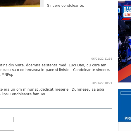
Sincere condoleanţe.
06/01/22 11:53
 stins din viata, doamna asistenta med. Luci Dan, cu care am
mnezeu sa o odihneasca in pace si liniste ! Condoleante sincere,
dr.MNPop
10/01/22 18:21
te era un om minunat ,dedicat meseriei .Dumnezeu sa aiba
a lipsi Condoleante familiei.