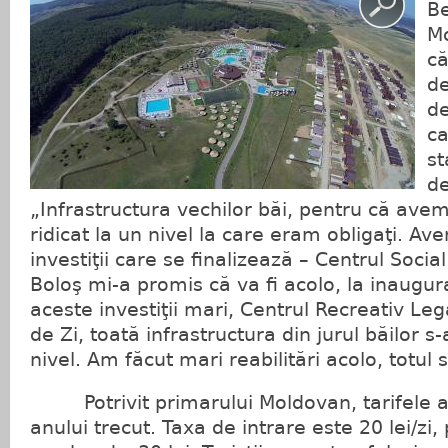
Be
Mo
că
de
de
ca
st
de
„Infrastructura vechilor băi, pentru că avem
ridicat la un nivel la care eram obligaţi. A
investiţii care se finalizează – Centrul Social
Boloş mi-a promis că va fi acolo, la inaugur
aceste investiţii mari, Centrul Recreativ Leg
de Zi, toată infrastructura din jurul băilor s-a
nivel. Am făcut mari reabilitări acolo, totul s
Potrivit primarului Moldovan, tarifele au
anului trecut. Taxa de intrare este 20 lei/zi, 