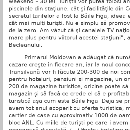
weekend – 30 lei. Turiştii vor putea folosi a
piscinele din staţiune, cât şi facilităţile din
secretul tarifelor a fost la Băile Figa, idee
cât mai mulţi turişti. Nu e simplu să promov
de la zero. Am văzut că şi canalele TV naţio
mare plus pentru viitorul acestei staţiuni”, a
Becleanului.
Primarul Moldovan a adăugat că număru
cazare creşte în fiecare an, iar la noul co
Transilvană vor fi făcute 200-300 de noi co
pentru hoteluri, pensiuni şi magazine, un orăş
200 de magazine turistice, oricine poate să 
magazin şi să facă ce crede el că e profitab
turistică aşa cum este Băile Figa. Deja se 
avem tot anul acoperit cu ofertă turistică,
cartier de case cu aproximativ 1000 de oam
bloc ANL. Cu miile de turişti pe care-i avem z
economică disputată. (...) Pentru hotelieri nu