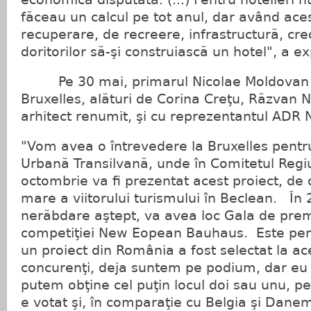
făceau un calcul pe tot anul, dar având ace
recuperare, de recreere, infrastructură, cre
doritorilor să-şi construiască un hotel", a exp
Pe 30 mai, primarul Nicolae Moldovan va f
Bruxelles, alături de Corina Creţu, Răzvan N
arhitect renumit, şi cu reprezentantul ADR 
"Vom avea o întrevedere la Bruxelles pentr
Urbană Transilvană, unde în Comitetul Regiu
octombrie va fi prezentat acest proiect, de
mare a viitorului turismului în Beclean. În 
nerăbdare aştept, va avea loc Gala de prem
competiţiei New Eopean Bauhaus. Este pen
un proiect din România a fost selectat la ace
concurenţi, deja suntem pe podium, dar eu
putem obţine cel puţin locul doi sau unu, p
e votat şi, în comparaţie cu Belgia şi Dane