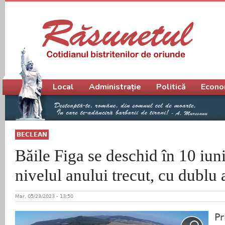
Meniu principal
Local
Administrație
Politică
Econo
BECLEAN
Băile Figa se deschid în 10 iuni
nivelul anului trecut, cu dublu 
Mar, 05/23/2023 - 13:50
Pr