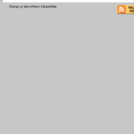
Design şi dezvoltare:
Linuxship