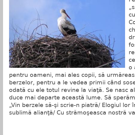
„s
cu
Co
ch
dr
fo
re
ce
o 
pentru oameni, mai ales copii, să urmăreas
berzelor, pentru a le vedea primii când sose
odată cu ele totul revine la viaţă. Se nasc al
duce mai departe această lume. Să sperăm c
„Vin berzele să-şi scrie-n piatră/ Elogiul lor 
sublimă alianţă/ Cu strămoşeasca nostră vat