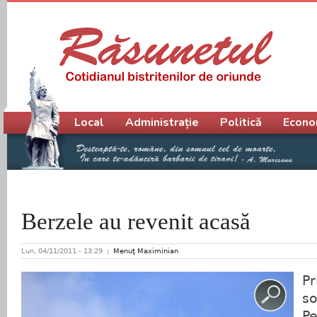
Meniu principal
Local
Administrație
Politică
Econo
Berzele au revenit acasă
Lun, 04/11/2011 - 13:29
Menuţ Maximinian
Pr
so
Pe