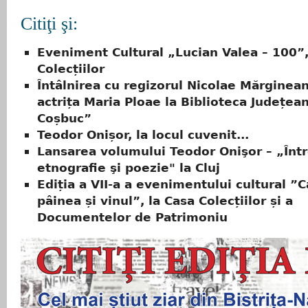
Citiţi şi:
Eveniment Cultural „Lucian Valea – 100”,
Colecțiilor
Întâlnirea cu regizorul Nicolae Mărginean
actrița Maria Ploae la Biblioteca Județe
Coșbuc”
Teodor Onișor, la locul cuvenit...
Lansarea volumului Teodor Onişor – „Înt
etnografie şi poezie" la Cluj
Ediția a VII-a a evenimentului cultural ”Că
pâinea și vinul”, la Casa Colecțiilor și a
Documentelor de Patrimoniu