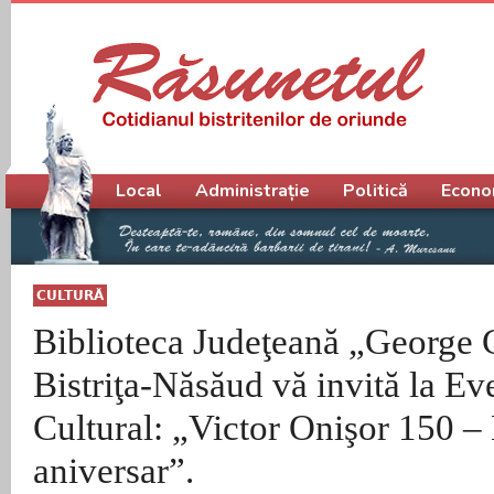
Meniu principal
Local
Administrație
Politică
Econo
CULTURĂ
Biblioteca Judeţeană „George
Bistriţa-Năsăud vă invită la E
Cultural: „Victor Onişor 150 –
aniversar”.