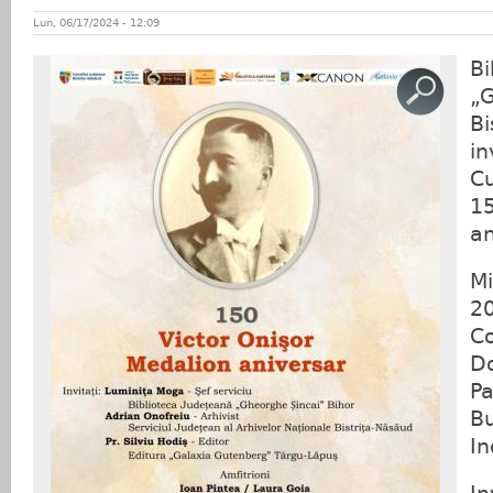
Lun, 06/17/2024 - 12:09
Bi
„
Bi
in
Cu
15
a
Mi
20
Co
D
Pa
Bu
In