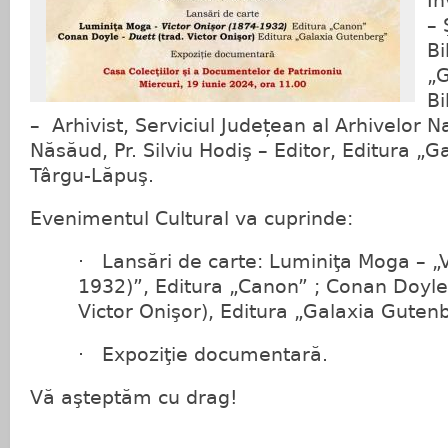
In
– 
Bi
„G
Bi
– Arhivist, Serviciul Județean al Arhivelor Na
Năsăud, Pr. Silviu Hodiş – Editor, Editura „
Târgu-Lăpuş.
Evenimentul Cultural va cuprinde:
· Lansări de carte: Luminiţa Moga – „V
1932)”, Editura „Canon” ; Conan Doyle 
Victor Onişor), Editura „Galaxia Guten
· Expoziţie documentară.
Vă aşteptăm cu drag!