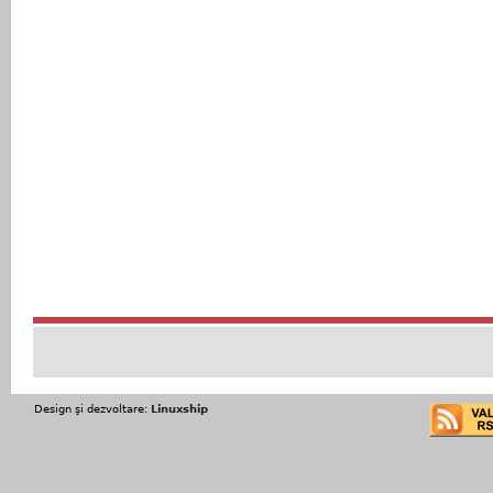
Design şi dezvoltare:
Linuxship