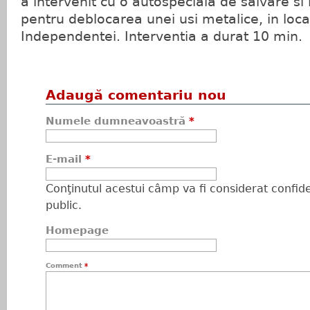
a intervenit cu o autospeciala de salvare si i
pentru deblocarea unei usi metalice, in local
Independentei. Interventia a durat 10 min.
Adaugă comentariu nou
Numele dumneavoastră
*
E-mail
*
Conţinutul acestui câmp va fi considerat confiden
public.
Homepage
Comment
*