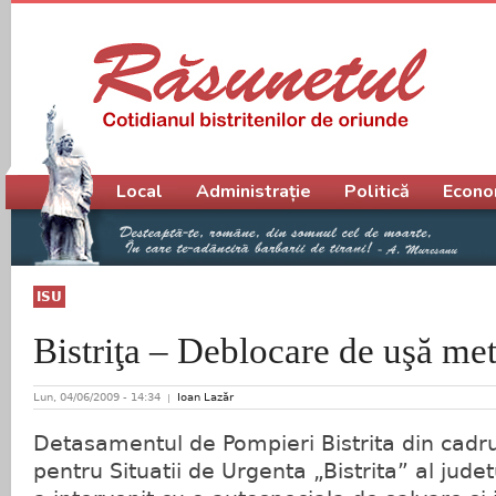
Meniu principal
Local
Administrație
Politică
Econo
ISU
Bistriţa – Deblocare de uşă met
Lun, 04/06/2009 - 14:34
Ioan Lazăr
Detasamentul de Pompieri Bistrita din cadru
pentru Situatii de Urgenta „Bistrita” al judet