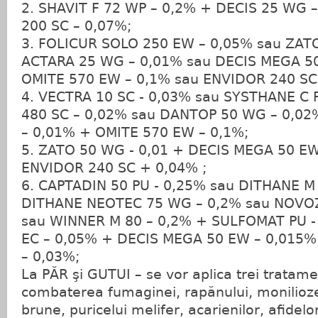
2. SHAVIT F 72 WP – 0,2% + DECIS 25 WG
200 SC – 0,07%;
3. FOLICUR SOLO 250 EW – 0,05% sau ZAT
ACTARA 25 WG – 0,01% sau DECIS MEGA 5
OMITE 570 EW – 0,1% sau ENVIDOR 240 SC
4. VECTRA 10 SC - 0,03% sau SYSTHANE C 
480 SC – 0,02% sau DANTOP 50 WG – 0,0
– 0,01% + OMITE 570 EW – 0,1%;
5. ZATO 50 WG - 0,01 + DECIS MEGA 50 E
ENVIDOR 240 SC + 0,04% ;
6. CAPTADIN 50 PU - 0,25% sau DITHANE M 
DITHANE NEOTEC 75 WG – 0,2% sau NOVOZ
sau WINNER M 80 – 0,2% + SULFOMAT PU -
EC – 0,05% + DECIS MEGA 50 EW – 0,015
– 0,03%;
La PĂR şi GUTUI – se vor aplica trei tratam
combaterea fumaginei, rapănului, moniliozei
brune, puricelui melifer, acarienilor, afidelo