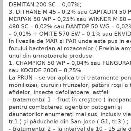
DEMITAN 200 SC – 0,07%;
3. DITHANE M 45 - 0,2% sau CAPTADIN 50 P
MERPAN 50 WP – 0,25% sau WINNER M 80 
480 SC – 0,02% sau DANTOP 50 WG – 0,0
– 0,01% + OMITE 570 EW – 0,1% sau ENVID
În livezile de MĂR şi PĂR unde este pus in e
focului bacterian al rozaceelor ( Erwinia amy
unul din urmatoarele produse:
1. CHAMPION 50 WP – 0,04% sau FUNGURA
sau KOCIDE 2000 – 0,25%.
La PRUN – se vor aplica trei tratamente pe
moniliozei, ciuruirii frunzelor, pătării roşii a
afidelor, insecte defoliatoare, astfel:
- tratamentul 1 – fruct în creştere ( incepan
pentru combaterea agenţilor patogeni şi
dăunătorilor enumeraţi mai sus, inclusiv vi
tr.1 ) şi păduchele din San-Jose ( G1, tr.3 ) ;
- tratamentul 2 – la interval de 10 - 15 zile