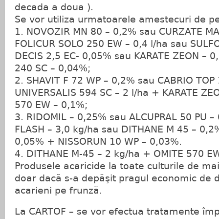
decada a doua ).
Se vor utiliza urmatoarele amestecuri de pes
1. NOVOZIR MN 80 – 0,2% sau CURZATE M
FOLICUR SOLO 250 EW – 0,4 l/ha sau SULF
DECIS 2,5 EC- 0,05% sau KARATE ZEON – 
240 SC – 0,04%;
2. SHAVIT F 72 WP – 0,2% sau CABRIO TOP 1
UNIVERSALIS 594 SC – 2 l/ha + KARATE ZE
570 EW – 0,1%;
3. RIDOMIL – 0,25% sau ALCUPRAL 50 PU –
FLASH – 3,0 kg/ha sau DITHANE M 45 – 0,2
0,05% + NISSORUN 10 WP – 0,03%.
4. DITHANE M-45 – 2 kg/ha + OMITE 570 EW
Produsele acaricide la toate culturile de mai
doar dacă s-a depăşit pragul economic de 
acarieni pe frunză.
La CARTOF – se vor efectua tratamente împ