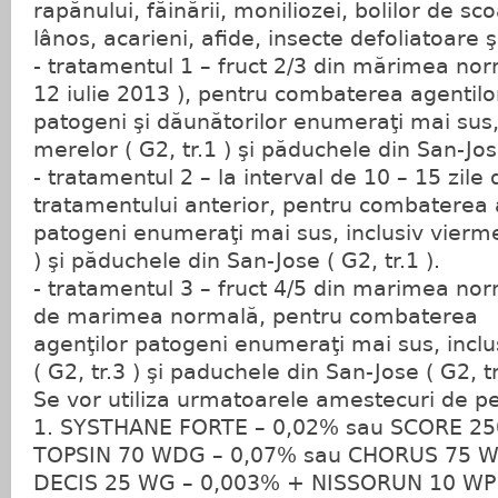
rapănului, făinării, moniliozei, bolilor de sc
lânos, acarieni, afide, insecte defoliatoare ş
- tratamentul 1 – fruct 2/3 din mărimea no
12 iulie 2013 ), pentru combaterea agentilo
patogeni şi dăunătorilor enumeraţi mai sus,
merelor ( G2, tr.1 ) şi păduchele din San-Jose
- tratamentul 2 – la interval de 10 – 15 zile
tratamentului anterior, pentru combaterea 
patogeni enumeraţi mai sus, inclusiv vierme
) şi păduchele din San-Jose ( G2, tr.1 ).
- tratamentul 3 – fruct 4/5 din marimea no
de marimea normală, pentru combaterea
agenţilor patogeni enumeraţi mai sus, incl
( G2, tr.3 ) şi paduchele din San-Jose ( G2, tr
Se vor utiliza urmatoarele amestecuri de pe
1. SYSTHANE FORTE – 0,02% sau SCORE 25
TOPSIN 70 WDG – 0,07% sau CHORUS 75 W
DECIS 25 WG – 0,003% + NISSORUN 10 WP 