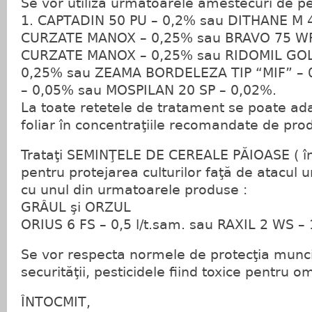
Se vor utiliza urmatoarele amestecuri de pe
1. CAPTADIN 50 PU – 0,2% sau DITHANE M 
CURZATE MANOX – 0,25% sau BRAVO 75 WP 
CURZATE MANOX – 0,25% sau RIDOMIL GO
0,25% sau ZEAMA BORDELEZA TIP “MIF” – 
– 0,05% sau MOSPILAN 20 SP – 0,02%.
La toate retetele de tratament se poate a
foliar în concentraţiile recomandate de pro
Trataţi SEMINŢELE DE CEREALE PĂIOASE ( î
pentru protejarea culturilor faţă de atacul u
cu unul din urmatoarele produse :
GRÂUL şi ORZUL
ORIUS 6 FS – 0,5 l/t.sam. sau RAXIL 2 WS – 
Se vor respecta normele de protecţia muncii
securităţii, pesticidele fiind toxice pentru o
ÎNTOCMIT,