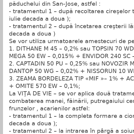
păduchelui din San-Jose, astfel :
- tratamentul 1 – după recoltarea cireşelor tâ
iulie decada a doua );
- tratamentul 2 – după încetarea creşterii lă
decada a doua )
Se vor utiliza urmatoarele amestecuri de pe
1. DITHANE M 45 – 0,2% sau TOPSIN 70 W
MEGA 50 EW – 0,015% + ENVIDOR 240 SC –
2. CAPTADIN 50 PU – 0,25% sau NOVOZIR M
DANTOP 50 WG – 0,02% + NISSORUN 10 WP
3. ZEAMA BORDELEZA TIP «MIF »– 1% + A
+ OMITE 570 EW – 0,1%;
La VIŢA DE VIE – se vor aplica două tratam
combaterea manei, făinării, putregaiului cenu
frunzelor , acarienilor astfel:
- tratamentul 1 – la completa formare a ciorc
decada a doua );
- tratamentul 2 – la intrarea în pârgă a soiur