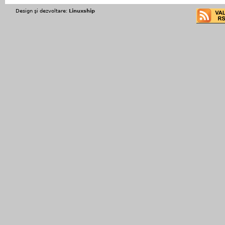
Design şi dezvoltare:
Linuxship