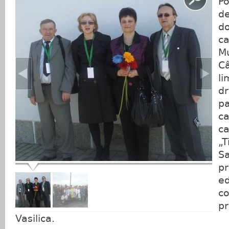
Po
de
do
ca
Mu
Câ
li
dr
pa
ca
ca
„T
Sa
pr
ed
c
pr
Vasilica.