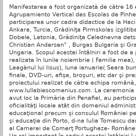
Manifestarea a fost organizată de către 16
Agrupamiento Vertical des Escolas de Pinhei
participarea unor cadre didactice de la Hac
Ankara, Turcia, Grădiniţa Pirmskolas izgliti
Dobele, Letonia, Grădiniţa Celednevna det
Christian Andersen” , Burgas Bulgaria şi Gr
Ungaria. Scopul acestei întâlniri a fost de a 
realizate în lunile noiembrie ( Familia mea)
Leagănul lui Iisus), luna ianuarie( Seara bun
finale, DVD-uri, afişe, broşuri, etc dar şi pr
proiectului realizat de către echipa română,
www.lullabiescomenius.com. La ceremonia 
avut loc la Primăria din Penafiel, au partic
oficialităţi locale atât din domeniul administr
educaţional precum şi consulul României p
şi educaţie din Porto, d-na Iulia Tomescu da
al Camerei de Comerţ Portugheze- Române d
Un rol important în cadrul acestei întâlniri l-