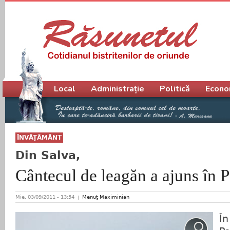
Meniu principal
Local
Administrație
Politică
Econo
ÎNVĂŢĂMÂNT
Din Salva,
Cântecul de leagăn a ajuns în P
Mie, 03/09/2011 - 13:54
Menuţ Maximinian
În