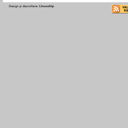
Design şi dezvoltare:
Linuxship