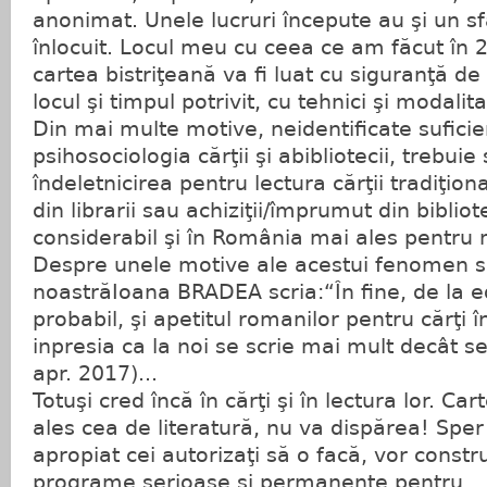
anonimat. Unele lucruri începute au şi un sf
înlocuit. Locul meu cu ceea ce am făcut în 
cartea bistriţeană va fi luat cu siguranţă de 
locul şi timpul potrivit, cu tehnici şi modali
Din mai multe motive, neidentificate suficie
psihosociologia cărţii şi abibliotecii, trebui
îndeletnicirea pentru lectura cărţii tradiţio
din librarii sau achiziţii/împrumut din bibliot
considerabil şi în România mai ales pentru 
Despre unele motive ale acestui fenomen s
noastrăIoana BRADEA scria:“În fine, de la e
probabil, şi apetitul romanilor pentru cărţi 
inpresia ca la noi se scrie mai mult decât se 
apr. 2017)...
Totuşi cred încă în cărţi şi în lectura lor. Ca
ales cea de literatură, nu va dispărea! Sper 
apropiat cei autorizaţi să o facă, vor constru
programe serioase şi permanente pentru