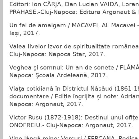
Editori: Ion CÂRJA, Dan Lucian VAIDA, Lora
PRAHASE.-Cluj-Napoca: Editura Argonaut &
Un fel de amalgam / MACAVEI, Al. Macavei.- 
Iași, 2017.
Valea Ilvelor izvor de spiritualitate române
Cluj-Napoca: Napoca Star, 2017.
Veghea şi somnul: Un an de sonete / FLĂMÂN
Napoca: Şcoala Ardeleană, 2017.
Viaţa cotidiană în Districtul Năsăud (1861-18
documentare / Ediție îngrijită și note: Adri
Napoca: Argonaut, 2017.
Victor Rusu (1872-1918): Destinul unui ofițer
ONOFREIU.- Cluj-Napoca: Argonaut, 2017.
Vino lângă mine: Versuri / FERCANA, Rodica.-