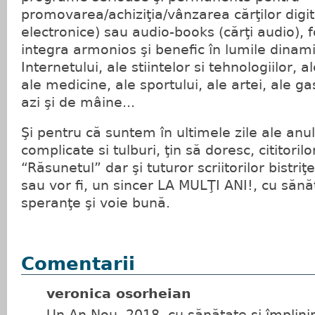
promovarea/achiziţia/vânzarea cărţilor digit
electronice) sau audio-books (cărţi audio), 
integra armonios şi benefic în lumile dinamic
Internetului, ale stiintelor si tehnologiilor, ale
ale medicine, ale sportului, ale artei, ale g
azi şi de mâine...
Şi pentru că suntem în ultimele zile ale anul
complicate si tulburi, ţin să doresc, cititorilo
“Răsunetul” dar şi tuturor scriitorilor bistri
sau vor fi, un sincer LA MULŢI ANI!, cu sănăt
speranţe şi voie bună.
Comentarii
veronica osorheian
Un An Nou, 2018, cu sănătate şi împlinir