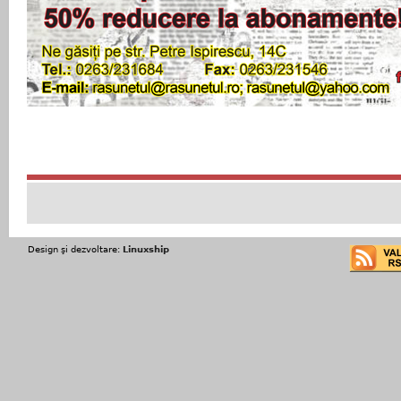
Design şi dezvoltare:
Linuxship