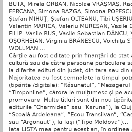
BUTA, Mirela ORBAN, Nicolae VRĂŞMAŞ, Ra
FERCANA, Simona BAZGA, Simona POPESCU
Ştefan MIHUŢ, Ştefan OLTEANU, Tibi UŞERI
Valentin MARICA, Valeriu MUREŞAN, Vasile 
FILIP, Vasile RUS, Vasile Sebastian DÂNCU,
OŞORHEIAN, Virginia BRĂNESCU, Voichiţa S
WOLLMAN ...
Cărţile au fost editate prin finanţări de stat 
cultură sau de către persoane particulare 
la diferite edituri din judeţ, din ţară sau din
Majoritatea au fost semnalate la timpul potri
(tipărite /digitale): “Răsunetul”, “Mesageru
“Timponline”, cărora le mulţumesc şi pe ac
promovare. Multe titluri sunt din nou tipărite 
editurile “Charmides” sau “Karuna”), la Cluj
“Scoală Ardeleana”, “Ecou Transilvan”, “Casa
sau “Argonaut”), la Iaşi (“Tipo Moldova”)...
Iată LISTA mea pentru acest an, în ordinea al