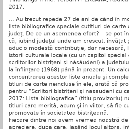
2017.
… Au trecut repede 27 de ani de când în m
liste bibliografice speciale cutitluri de carte a
judeţ. De ce un asemenea efort? – se pot în
că, iubind judeţul unde am crescut, învăţat ş
aduc o modestă contribuţie, dar necesară, l
istorii culturale locale (cu un capitol special
scriitorilor bistriţeni şi năsăudeni) a judeţu
la înfiinţare (1968) până în prezent. Un calc
concentrarea acestor liste anuale şi complet
titluri de carte neincluse în ele, arată că p
pentru “Scriitori bistriţeni şi năsăudeni cu că
2017: Lista bibliografica” (titlu provizoriu
titluri care merită, acum şi în viitor, să fie 
promovate în societatea bistriţeană.
Fiecare dintre noi avem vremea noastră de 
apreciere, după care, lăsând locul altora, i