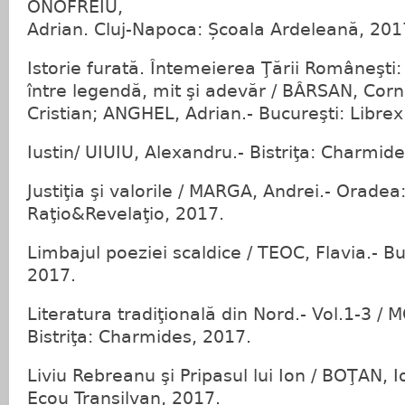
ONOFREIU,
Adrian. Cluj-Napoca: Școala Ardeleană, 201
Istorie furată. Întemeierea Ţării Româneşt
între legendă, mit şi adevăr / BÂRSAN, Co
Cristian; ANGHEL, Adrian.- Bucureşti: Librex
Iustin/ UIUIU, Alexandru.- Bistriţa: Charmide
Justiţia şi valorile / MARGA, Andrei.- Oradea
Raţio&Revelaţio, 2017.
Limbajul poeziei scaldice / TEOC, Flavia.- Bu
2017.
Literatura tradiţională din Nord.- Vol.1-3 
Bistriţa: Charmides, 2017.
Liviu Rebreanu şi Pripasul lui Ion / BOŢAN, I
Ecou Transilvan, 2017.