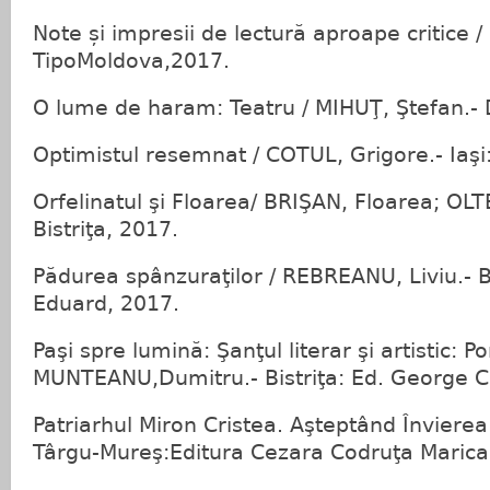
Note și impresii de lectură aproape critice /
TipoMoldova,2017.
O lume de haram: Teatru / MIHUŢ, Ştefan.- D
Optimistul resemnat / COTUL, Grigore.- Iaşi
Orfelinatul şi Floarea/ BRIŞAN, Floarea; OLT
Bistriţa, 2017.
Pădurea spânzuraţilor / REBREANU, Liviu.- B
Eduard, 2017.
Paşi spre lumină: Şanţul literar şi artistic: Po
MUNTEANU,Dumitru.- Bistriţa: Ed. George C
Patriarhul Miron Cristea. Aşteptând Învierea
Târgu-Mureş:Editura Cezara Codruţa Marica