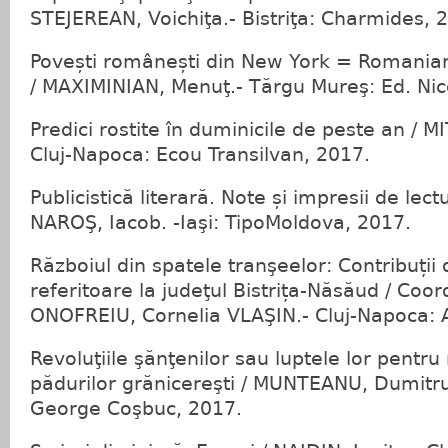
STEJEREAN, Voichiţa.- Bistriţa: Charmides, 
Povești românești din New York = Romanian
/ MAXIMINIAN, Menuţ.- Tărgu Mureş: Ed. Nic
Predici rostite în duminicile de peste an / M
Cluj-Napoca: Ecou Transilvan, 2017.
Publicistică literară. Note și impresii de lect
NAROŞ, Iacob. -Iaşi: TipoMoldova, 2017.
Războiul din spatele tranşeelor: Contribuți
referitoare la judeţul Bistrița-Năsăud / Coor
ONOFREIU, Cornelia VLAŞIN.- Cluj-Napoca: 
Revoluţiile şănţenilor sau luptele lor pentr
pădurilor grănicereşti / MUNTEANU, Dumitru.-
George Coşbuc, 2017.