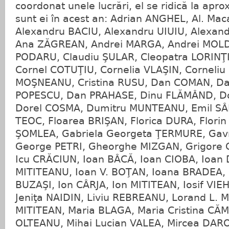
coordonat unele lucrări, el se ridică la apro
sunt ei în acest an: Adrian ANGHEL, Al. Ma
Alexandru BACIU, Alexandru UIUIU, Alexand
Ana ZĂGREAN, Andrei MARGA, Andrei MOLD
PODARU, Claudiu ŞULAR, Cleopatra LORINŢ
Cornel COTUŢIU, Cornelia VLAŞIN, Corneliu 
MOŞNEANU, Cristina RUSU, Dan COMAN, Da
POPESCU, Dan PRAHASE, Dinu FLĂMÂND, 
Dorel COSMA, Dumitru MUNTEANU, Emil SÂ
TEOC, Floarea BRIŞAN, Florica DURA, Florin 
ŞOMLEA, Gabriela Georgeta ŢERMURE, Gav
George PETRI, Gheorghe MIZGAN, Grigore 
Icu CRĂCIUN, Ioan BÂCĂ, Ioan CIOBA, Ioan
MITITEANU, Ioan V. BOŢAN, Ioana BRADEA, 
BUZAŞI, Ion CÂRJA, Ion MITITEAN, Iosif VIE
Jeniţa NAIDIN, Liviu REBREANU, Lorand L. M
MITITEAN, Maria BLAGA, Maria Cristina CĂ
OLTEANU, Mihai Lucian VALEA, Mircea DARO