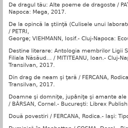
De dragul tău: Alte poeme de dragoste / PATC
Napoca: Mega, 2017.
De la opincă la ştiinţă (Culisele unui labora
/ PETRI,
George; VIEHMANN, Iosif.- Cluj-Napoca: Eco
Destine literare: Antologia membrilor Ligii S
Filiala Năsăud… / MITITEANU, Ioan.- Cluj-Na
Transilvan, 2017.
Din drag de neam şi ţară / FERCANA, Rodica
Transilvan, 2017.
Doamne şi domniţe, jupâniţe şi amante ale
/ BÂRSAN, Cornel.- Bucureşti: Librex Publish
Două povestiri / FERCANA, Rodica.- Iaşi: Ti