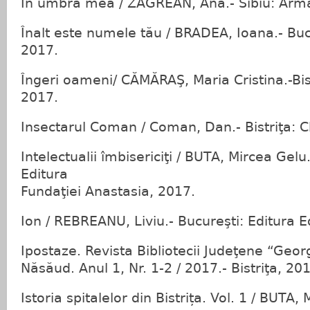
În umbra mea / ZAGREAN, Ana.- Sibiu: Arman
Înalt este numele tău / BRADEA, Ioana.- Bu
2017.
Îngeri oameni/ CĂMĂRAŞ, Maria Cristina.-Bis
2017.
Insectarul Coman / Coman, Dan.- Bistriţa: 
Intelectualii îmbisericiţi / BUTA, Mircea Gelu
Editura
Fundaţiei Anastasia, 2017.
Ion / REBREANU, Liviu.- Bucureşti: Editura 
Ipostaze. Revista Bibliotecii Judeţene “Geor
Năsăud. Anul 1, Nr. 1-2 / 2017.- Bistriţa, 20
Istoria spitalelor din Bistrița. Vol. 1 / BUTA,