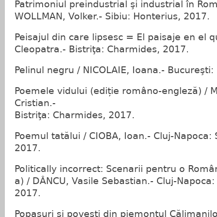
Patrimoniul preindustrial şi industrial în Rom
WOLLMAN, Volker.- Sibiu: Honterius, 2017.
Peisajul din care lipsesc = El paisaje en el 
Cleopatra.- Bistriţa: Charmides, 2017.
Pelinul negru / NICOLAIE, Ioana.- Bucureşti
Poemele vidului (ediție româno-engleză) / 
Cristian.-
Bistriţa: Charmides, 2017.
Poemul tatălui / CIOBA, Ioan.- Cluj-Napoca:
2017.
Politically incorrect: Scenarii pentru o Român
a) / DÂNCU, Vasile Sebastian.- Cluj-Napoca:
2017.
Popasuri şi poveşti din piemontul Călimanilor