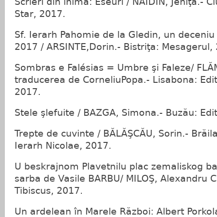
Scrieri din inimă: Eseuri / NAIDIN, Jeniţa.- 
Star, 2017.
Sf. Ierarh Pahomie de la Gledin, un deceniu
2017 / ARSINTE,Dorin.- Bistriţa: Mesagerul,
Sombras e Falésias = Umbre şi Faleze/ FL
traducerea de CorneliuPopa.- Lisabona: Edi
2017.
Stele şlefuite / BAZGA, Simona.- Buzău: Edi
Trepte de cuvinte / BĂLĂŞCĂU, Sorin.- Brăila
Ierarh Nicolae, 2017.
U beskrajnom Plavetnilu plac zemaliskog bar
sarba de Vasile BARBU/ MILOŞ, Alexandru Cri
Tibiscus, 2017.
Un ardelean în Marele Război: Albert Porkol