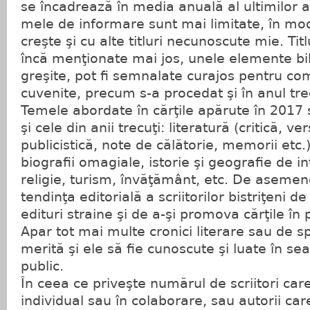
se încadrează în media anuală al ultimilor a
mele de informare sunt mai limitate, în mod
creşte şi cu alte titluri necunoscute mie. Tit
încă menţionate mai jos, unele elemente bib
greşite, pot fi semnalate curajos pentru comp
cuvenite, precum s-a procedat şi în anul tre
Temele abordate în cărţile apărute în 2017
şi cele din anii trecuţi: literatură (critică, ve
publicistică, note de călătorie, memorii etc.),
biografii omagiale, istorie şi geografie de int
religie, turism, învăţământ, etc. De asemen
tendinţa editorială a scriitorilor bistriţeni de
edituri straine şi de a-şi promova cărţile în 
Apar tot mai multe cronici literare sau de sp
merită şi ele să fie cunoscute şi luate în 
public.
În ceea ce priveşte numărul de scriitori car
individual sau în colaborare, sau autorii care