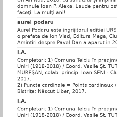
domnule Ioan P. Alexa. Laude pentru os
faceţi. La mulţi ani!
aurel podaru
Aurel Podaru este ingrijitorul editiei UR
o prefata de Ion Vlad, Editura Mega, Cl
Amintiri despre Pavel Dan a aparut in 2
I.A.
Completari: 1) Comuna Telciu în preajm
Uniri (1918-2018) / Coord. Vasile Şt. T
MUREŞAN, colab. princip. Ioan SENI.- C
2017.
2) Puncte cardinale = Points cardinaux 
Bistriţa: Născut Liber, 2017.
I.A.
Completari: 1) Comuna Telciu în preajm
Uniri (1918-2018) / Coord. Vasile Şt. T