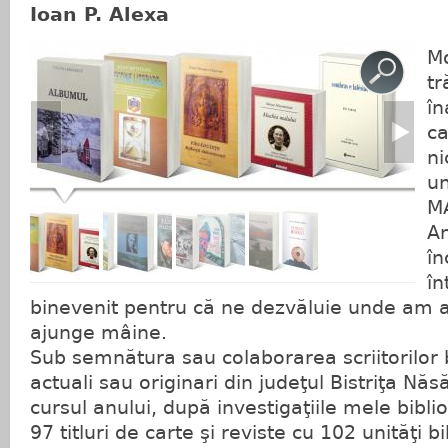
Ioan P. Alexa
Mo
tr
în
ca
ni
un
M
An
în
în
binevenit pentru că ne dezvăluie unde am 
ajunge mâine.
Sub semnătura sau colaborarea scriitorilor bi
actuali sau originari din judeţul Bistriţa Nă
cursul anului, după investigaţiile mele bibl
97 titluri de carte şi reviste cu 102 unităţi b