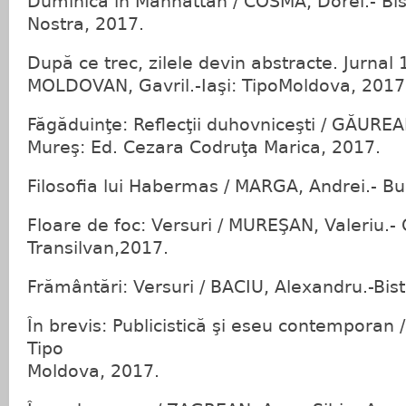
Duminică în Manhattan / COSMA, Dorel.- Bist
Nostra, 2017.
După ce trec, zilele devin abstracte. Jurnal
MOLDOVAN, Gavril.-Iaşi: TipoMoldova, 2017
Făgăduinţe: Reflecţii duhovniceşti / GĂUREA
Mureş: Ed. Cezara Codruţa Marica, 2017.
Filosofia lui Habermas / MARGA, Andrei.- Bu
Floare de foc: Versuri / MUREŞAN, Valeriu.-
Transilvan,2017.
Frământări: Versuri / BACIU, Alexandru.-Bist
În brevis: Publicistică şi eseu contemporan /
Tipo
Moldova, 2017.