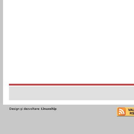
Design şi dezvoltare:
Linuxship