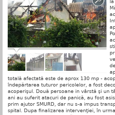
la
Mă
ac
In
ap
Po
ac
st
pr
ve
de
ap
totală afectată este de aprox 130 mp - acop
îndepărtarea tuturor pericolelor, a fost dec
acoperişul. Două persoane in vârstă şi un t
ani au suferit atacuri de panică, au fost asi
prim ajutor SMURD, dar nu s-a impus transp
spital. Dupa finalizarea intervenţiei, în urm