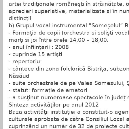
artei tradiţionale româneşti în străinătate,
aprecieri superlative, materializate si în n
distincţii.
b) Grupul vocal instrumental ”Someşelul” 
- Formaţia de copii (orchestra si solişti vocali
marţi si joi între orele 14,00 – 18,00.
- anul înfiinţării : 2008
- cuprinde 15 artişti
- repertoriu:
- cântece din zona folclorică Bistriţa, subzo
Năsăud
- suite orchestrale de pe Valea Someşului, 
- statut: formaţie de amatori
- a susţinut numeroase spectacole în judeţ s
Sinteza activităţilor pe anul 2012
Baza activităţii instituţiei a constituit-o ag
culturale aprobată de către Consiliul Local 
cuprinzând un număr de 32 de proiecte cult