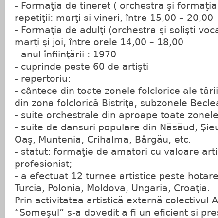
- Formaţia de tineret ( orchestra şi formaţia
repetiţii: marţi si vineri, între 15,00 – 20,00
- Formaţia de adulţi (orchestra şi solişti vocal
marţi şi joi, între orele 14,00 – 18,00
- anul înfiinţării : 1970
- cuprinde peste 60 de artişti
- repertoriu:
- cântece din toate zonele folclorice ale tă
din zona folclorică Bistriţa, subzonele Becl
- suite orchestrale din aproape toate zonele 
- suite de dansuri populare din Năsăud, Şie
Oaş, Muntenia, Crihalma, Bârgău, etc.
- statut: formaţie de amatori cu valoare ar
profesionist;
- a efectuat 12 turnee artistice peste hotare
Turcia, Polonia, Moldova, Ungaria, Croaţia.
Prin activitatea artistică externă colectivul 
“Someşul” s-a dovedit a fi un eficient si pr