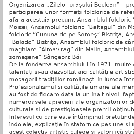
Organizarea ,,Zilelor oraşului Beclean” – pro
participarea unor formaţii folclorice de refer
afara acestuia precum: Ansamblul folcloric
Moisei, Ansamblul folcloric ”Baltagul” din 
folcloric ”Cununa de pe Someş” Bistriţa, Ans
”Balada” Bistriţa, Ansamblul folcloric de câ
maghiare ”Almavirag” din Malin, Ansamblul f
someşene” Sângeorz Băi.
De la fondarea ansamblului în 1971, multe g
talentaţi si-au dezvoltat aici calităţile artisti
mesagerii tradiţiilor româneşti în lumea înt
Profesionalismul si calităţile umane ale me
au fost de fiecare dată la un înalt nivel, fap
numeroasele aprecieri ale organizatorilor 
culturale si de prestigioasele premii obţinut
Interesul cu care este întâmpinat pretutinden
îndoială, explicaţia în statornica pasiune şi 
acest colectiv artistic culege şi valorifică s