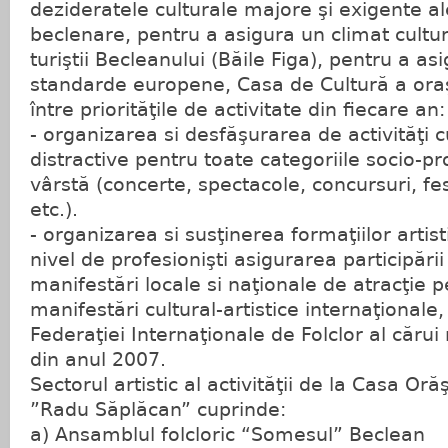
dezideratele culturale majore şi exigente al
beclenare, pentru a asigura un climat cultu
turiştii Becleanului (Băile Figa), pentru a asi
standarde europene, Casa de Cultură a ora
între priorităţile de activitate din fiecare an:
- organizarea si desfăşurarea de activităţi cu
distractive pentru toate categoriile socio-pr
vârstă (concerte, spectacole, concursuri, fest
etc.).
- organizarea si susţinerea formaţiilor artis
nivel de profesionişti asigurarea participării
manifestări locale si naţionale de atracţie p
manifestări cultural-artistice internaţionale,
Federaţiei Internaţionale de Folclor al căru
din anul 2007.
Sectorul artistic al activităţii de la Casa O
”Radu Săplăcan” cuprinde:
a) Ansamblul folcloric “Somesul” Beclean