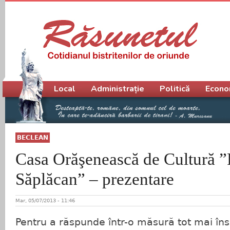
Meniu principal
Local
Administrație
Politică
Econo
BECLEAN
Casa Orăşenească de Cultură 
Săplăcan” – prezentare
Mar, 05/07/2013 - 11:46
Pentru a răspunde într-o măsură tot mai în