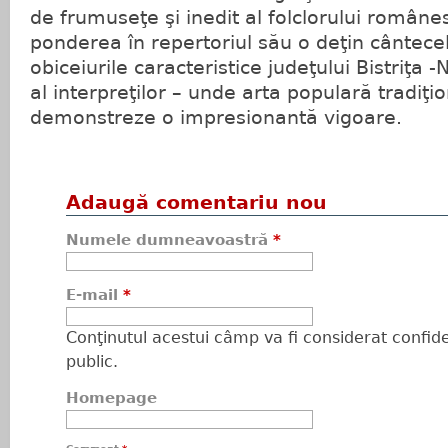
de frumuseţe şi inedit al folclorului române
ponderea în repertoriul său o deţin cântecele,
obiceiurile caracteristice judeţului Bistriţa 
al interpreţilor – unde arta populară tradiţi
demonstreze o impresionantă vigoare.
Adaugă comentariu nou
Numele dumneavoastră
*
E-mail
*
Conţinutul acestui câmp va fi considerat confiden
public.
Homepage