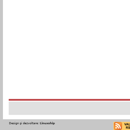
Design şi dezvoltare:
Linuxship