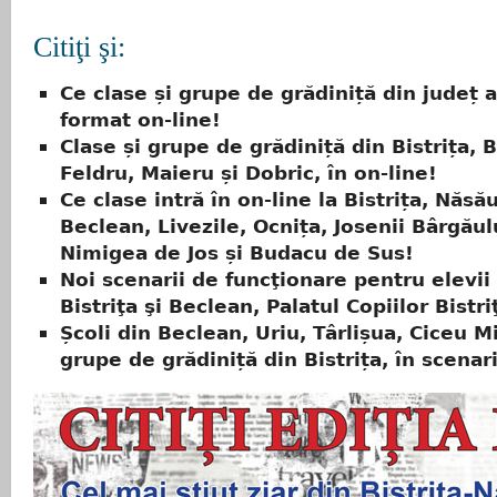
Citiţi şi:
Ce clase și grupe de grădiniță din județ a
format on-line!
Clase și grupe de grădiniță din Bistrița, 
Feldru, Maieru și Dobric, în on-line!
Ce clase intră în on-line la Bistrița, Năsă
Beclean, Livezile, Ocnița, Josenii Bârgăul
Nimigea de Jos și Budacu de Sus!
Noi scenarii de funcţionare pentru elevii
Bistriţa şi Beclean, Palatul Copiilor Bistri
Școli din Beclean, Uriu, Târlișua, Ciceu Mi
grupe de grădiniță din Bistrița, în scenar