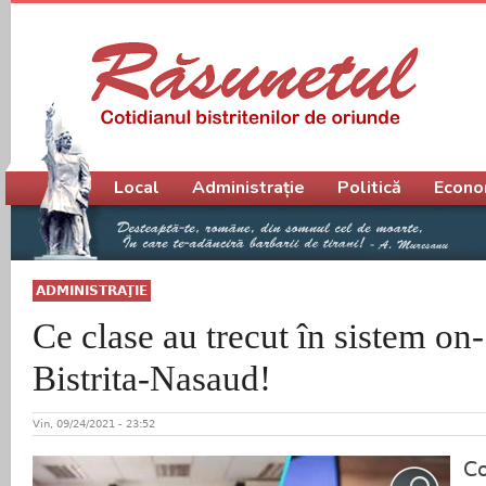
Meniu principal
Local
Administrație
Politică
Econo
ADMINISTRAŢIE
Ce clase au trecut în sistem on-
Bistrita-Nasaud!
Vin, 09/24/2021 - 23:52
Co