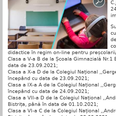
C.
24
i
Su
cu
de
co
didactice în regim on-line pentru preșcolarii/
Clasa a V-a B de la Școala Gimnazială Nr.1 B
data de 23.09.2021;
Clasa a X-a D de la Colegiul Național ,,Ge
începând cu data de 23.09.2021;
Clasa a IX-a A de la Colegiul Național ,,Ge
începând cu data de 24.09.2021;
Clasa a VII-a D de la Colegiul Național ,,An
Bistrița, până în data de 01.10.2021;
Clasa a VI-a C de la Colegiul Național ,,An