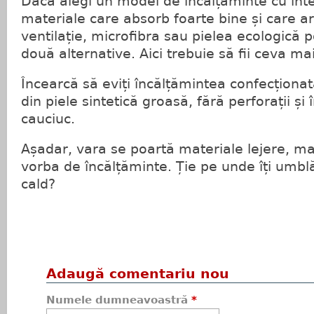
Dacă alegi un model de încălțăminte cu inte
materiale care absorb foarte bine și care ar
ventilație, microfibra sau pielea ecologică 
două alternative. Aici trebuie să fii ceva ma
Încearcă să eviți încălțămintea confecționat
din piele sintetică groasă, fără perforații și
cauciuc.
Așadar, vara se poartă materiale lejere, ma
vorba de încălțăminte. Ție pe unde îți umblă
cald?
Adaugă comentariu nou
Numele dumneavoastră
*