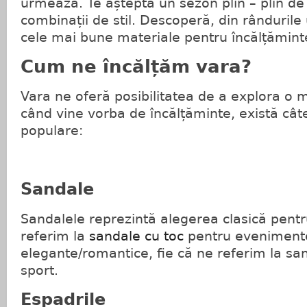
urmează. Te așteptă un sezon plin – plin de
combinații de stil. Descoperă, din rânduril
cele mai bune materiale pentru încălțămint
Cum ne încălțăm vara?
Vara ne oferă posibilitatea de a explora o mu
când vine vorba de încălțăminte, există câ
populare:
Sandale
Sandalele reprezintă alegerea clasică pentr
referim la
sandale cu toc
pentru evenimente
elegante/romantice, fie că ne referim la sa
sport.
Espadrile