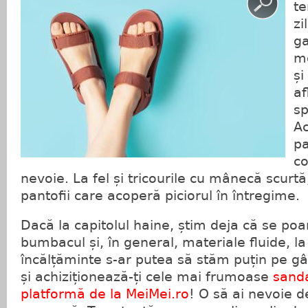
te
zi
ga
mo
și
af
sp
Ac
pa
co
nevoie. La fel și tricourile cu mânecă scurtă
pantofii care acoperă piciorul în întregime.
Dacă la capitolul haine, știm deja că se poa
bumbacul și, în general, materiale fluide, la
încălțăminte s-ar putea să stăm puțin pe g
și achiziționează-ți cele mai frumoase
sanda
platformă de la MeiMei.ro
! O să ai nevoie de