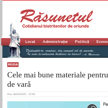
Meniu principal
Local
Administrație
Politică
Econo
MODA
Cele mai bune materiale pentru
de vară
Mie, 06/04/2025 - 15:56
P