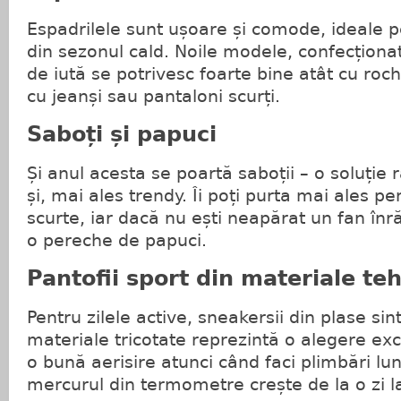
Espadrilele sunt ușoare și comode, ideale p
din sezonul cald. Noile modele, confecționa
de iută se potrivesc foarte bine atât cu roch
cu jeanși sau pantaloni scurți.
Saboți și papuci
Și anul acesta se poartă saboții – o soluție 
și, mai ales trendy. Îi poți purta mai ales pe
scurte, iar dacă nu ești neapărat un fan înră
o pereche de papuci.
Pantofii sport din materiale te
Pentru zilele active, sneakersii din plase sin
materiale tricotate reprezintă o alegere exc
o bună aerisire atunci când faci plimbări lun
mercurul din termometre crește de la o zi la