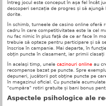
întreg jocul este conceput în așa fel încât ju
descoperi senzația de progres și să ajungă
dorite.
În schimb, turneele de casino online oferă
cadru în care competitivitatea este la cel mai
nu fac nimic în plus față de ce ar face în m
trebuie să opteze pentru participare și să se 
înscrise în campanie. Mai departe, în funcție
obțin puncte în clasament, iar primii clasaț
În același timp, unele
cazinouri online
au cr
recompense bazat pe puncte. Spre exemplu,
depuneri, jucătorii pot obține puncte pe care 
în magazinul oficial. Cu punctele acumulate,
"cumpăra" rotiri gratuite și bani bonus pentr
Aspectele psihologice ale 