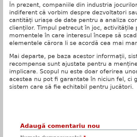
În prezent, companiile din industria jocurilo
indiferent că vorbim despre dezvoltatori sau
cantități uriașe de date pentru a analiza 
clienților. Timpul petrecut în joc, activitățile
momentele în care interesul începe să scad
elementele cărora li se acordă cea mai mar
Mai departe, pe baza acestor informații, si
recompense sunt ajustate pentru a menține 
implicare. Scopul nu este doar oferirea unor
acestea nu pot fi garantate în niciun fel, ci
sistem care să fie echitabil pentru jucători.
Adaugă comentariu nou