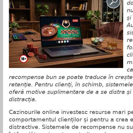
do
nu
și
Au
si
re
fo
cl
mu
ca
recompense bun se poate traduce în crește
retenție. Pentru clienți, în schimb, sistem
oferă motive suplimentare de a se distra și
distracția.
Cazinourile online investesc resurse mari p
comportamentul clienților și pentru a crea 
distractive. Sistemele de recompense nu su