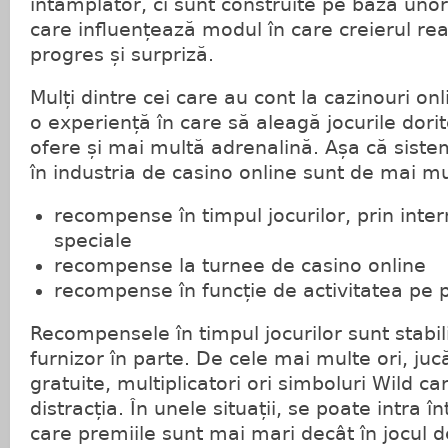
întâmplător, ci sunt construite pe baza unor p
care influențează modul în care creierul re
progres și surpriză.
Mulți dintre cei care au cont la cazinouri on
o experiență în care să aleagă jocurile dorit
ofere și mai multă adrenalină. Așa că sis
în industria de casino online sunt de mai mul
recompense în timpul jocurilor, prin inter
speciale
recompense la turnee de casino online
recompense în funcție de activitatea pe 
Recompensele în timpul jocurilor sunt stabil
furnizor în parte. De cele mai multe ori, jucăt
gratuite, multiplicatori ori simboluri Wild c
distracția. În unele situații, se poate intra 
care premiile sunt mai mari decât în jocul d