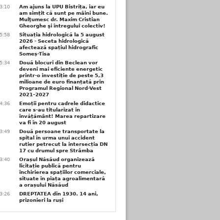
3:10
Am ajuns la UPU Bistrița, iar eu
am simțit că sunt pe mâini bune.
Mulţumesc dr. Maxim Cristian
Gheorghe şi întregului colectiv!
5:58
Situația hidrologică la 5 august
2026 - Seceta hidrologică
afectează spațiul hidrografic
Someș-Tisa
5:34
Două blocuri din Beclean vor
deveni mai eficiente energetic
printr-o investiție de peste 5,3
milioane de euro finanțată prin
Programul Regional Nord-Vest
2021–2027
4:36
Emoții pentru cadrele didactice
care s-au titularizat în
învățământ! Marea repartizare
va fi în 20 august
3:49
Două persoane transportate la
spital în urma unui accident
rutier petrecut la intersecția DN
17 cu drumul spre Strâmba
3:40
Orașul Năsăud organizează
licitație publică pentru
închirierea spațiilor comerciale,
situate în piața agroalimentară
a orașului Năsăud
3:26
DREPTATEA din 1930. 14 ani,
prizonieri la ruși