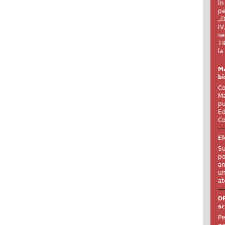
În
pe
„D
IV
se
19
la
Ma
bi
Co
Ma
pu
Ed
Co
El
Su
po
an
un
at
D
sc
Pe