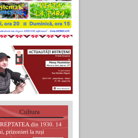
Cultura
REPTATEA din 1930. 14
i, prizonieri la ruși