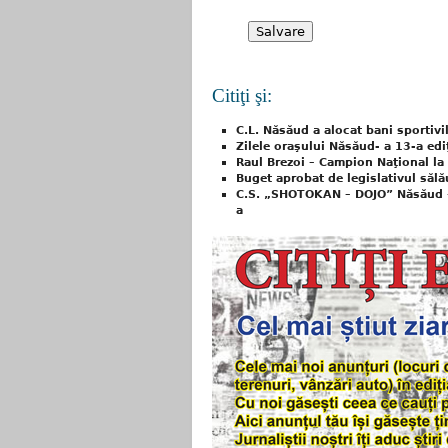
Citiţi şi:
C.L. Năsăud a alocat bani sportivi
Zilele oraşului Năsăud- a 13-a ediţ
Raul Brezoi – Campion Naţional la
Buget aprobat de legislativul săl
C.S. „SHOTOKAN – DOJO” Năsăud – lo
a