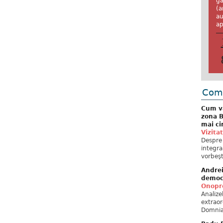
ga
(a
au
ap
Come
Cum va
zona B
mai ci
Vizita
Despre 
integra
vorbeşt
Andre
democ
Onopre
Analiz
extraor
Domnia