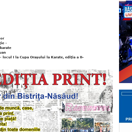
lor
ie –
 karate
ăuan
cul I la Cupa Oraşului la Karate, ediţia a II-