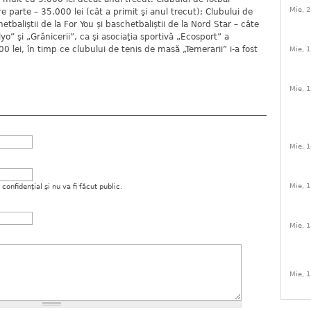
Mie, 2
e parte – 35.000 lei (cât a primit şi anul trecut); Clubului de
tbaliştii de la For You şi baschetbaliştii de la Nord Star – câte
lyo” şi „Grănicerii”, ca şi asociaţia sportivă „Ecosport” a
 lei, în timp ce clubului de tenis de masă „Temerarii” i-a fost
Mie, 1
Mie, 1
Mie, 1
Mie, 1
onfidenţial şi nu va fi făcut public.
Mie, 1
Mie, 1