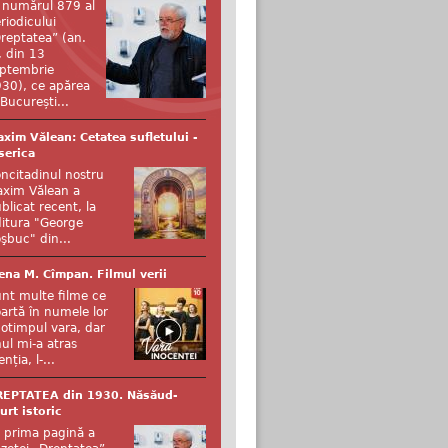
 numărul 879 al
riodicului
reptatea” (an.
, din 13
ptembrie
30), ce apărea
 București...
xim Vălean: Cetatea sufletului -
serica
ncitadinul nostru
xim Vălean a
blicat recent, la
itura "George
şbuc" din...
ena M. Cîmpan. Filmul verii
nt multe filme ce
artă în numele lor
otimpul vara, dar
ul mi-a atras
enția, l-...
REPTATEA din 1930. Năsăud-
urt istoric
 prima pagină a