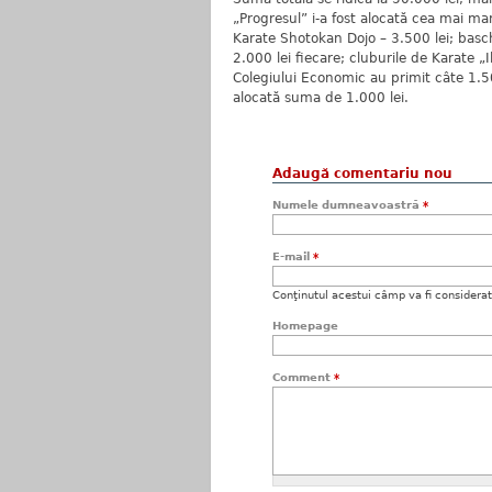
„Progresul” i-a fost alocată cea mai mar
Karate Shotokan Dojo – 3.500 lei; basche
2.000 lei fiecare; cluburile de Karate „I
Colegiului Economic au primit câte 1.500
alocată suma de 1.000 lei.
Adaugă comentariu nou
Numele dumneavoastră
*
E-mail
*
Conţinutul acestui câmp va fi considerat c
Homepage
Comment
*