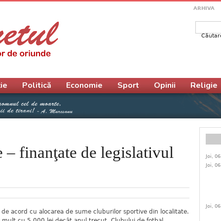
ARHIVA
Căutar
Form
ie
Politică
Economie
Sport
Opinii
Religie
 – finanţate de legislativul
Joi, 0
Joi, 0
Joi, 0
t de acord cu alocarea de sume cluburilor sportive din localitate.
i mult cu 5.000 lei decât anul trecut. Clubului de fotbal