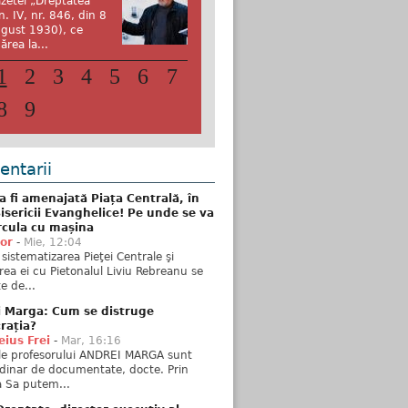
zetei „Dreptatea”
n. IV, nr. 846, din 8
gust 1930), ce
ărea la...
1
2
3
4
5
6
7
8
9
ntarii
 fi amenajată Piața Centrală, în
isericii Evanghelice! Pe unde se va
rcula cu mașina
tor
-
Mie, 12:04
sistematizarea Pieţei Centrale şi
rea ei cu Pietonalul Liviu Rebreanu se
e de...
i Marga: Cum se distruge
rația?
ius Frei
-
Mar, 16:16
ele profesorului ANDREI MARGA sunt
dinar de documentate, docte. Prin
 Sa putem...