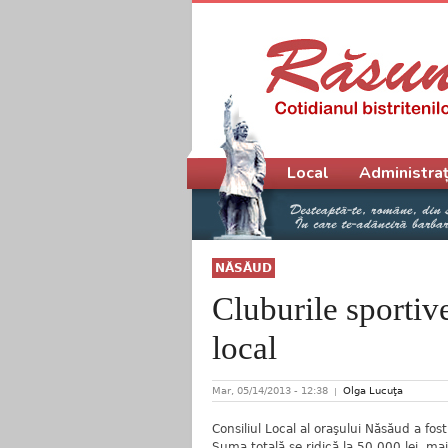
Meniu principal
Local
Administraț
NĂSĂUD
Cluburile sportive
local
Mar, 05/14/2013 - 12:38
Olga Lucuţa
Consiliul Local al oraşului Năsăud a fos
Suma totală se ridică la 50.000 lei, ma