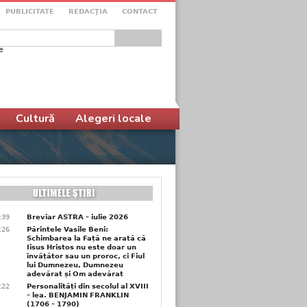
PUBLICITATE
REDACŢIA
CONTACT
e
ular de căutare
Cultură
Alegeri locale
6:39
Breviar ASTRA – iulie 2026
6:26
Părintele Vasile Beni:
Schimbarea la Față ne arată că
Iisus Hristos nu este doar un
învățător sau un proroc, ci Fiul
lui Dumnezeu, Dumnezeu
adevărat și Om adevărat
6:22
Personalități din secolul al XVIII
– lea. BENJAMIN FRANKLIN
(1706 – 1790)