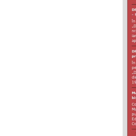
DR
– 
În
„D
nr
ia
ap
DR
pr
În
pe
„D
di
19
Ma
bi
Co
Ma
pu
Ed
Co