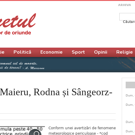
ARHIVA
Căutar
Form
ie
Politică
Economie
Sport
Opinii
Religie
Maieru, Rodna și Sângeorz-
Dum, 
Dum, 
Dum, 
Conform unei avertizări de fenomene
Dum, 
meteorologice periculoase - *cod