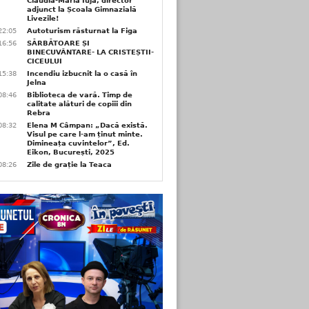
Claudia-Maria Iuja, director
adjunct la Școala Gimnazială
Livezile!
22:05
Autoturism răsturnat la Figa
16:56
SĂRBĂTOARE ȘI
BINECUVÂNTARE- LA CRISTEȘTII-
CICEULUI
15:38
Incendiu izbucnit la o casă în
Jelna
08:46
Biblioteca de vară. Timp de
calitate alături de copiii din
Rebra
08:32
Elena M Câmpan: „Dacă există.
Visul pe care l-am ținut minte.
Dimineața cuvintelor”, Ed.
Eikon, București, 2025
08:26
Zile de grație la Teaca