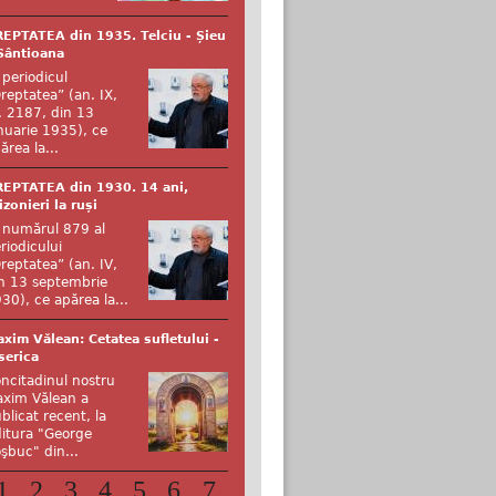
EPTATEA din 1935. Telciu - Șieu
Sântioana
 periodicul
reptatea” (an. IX,
. 2187, din 13
nuarie 1935), ce
ărea la...
EPTATEA din 1930. 14 ani,
izonieri la ruși
 numărul 879 al
riodicului
reptatea” (an. IV,
n 13 septembrie
30), ce apărea la...
xim Vălean: Cetatea sufletului -
serica
ncitadinul nostru
xim Vălean a
blicat recent, la
itura "George
şbuc" din...
1
2
3
4
5
6
7