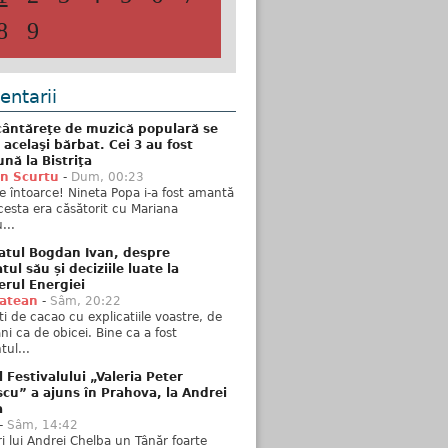
8
9
ntarii
ântăreţe de muzică populară se
 acelaşi bărbat. Cei 3 au fost
nă la Bistriţa
n Scurtu
-
Dum, 00:23
e întoarce! Nineta Popa i-a fost amantă
esta era căsătorit cu Mariana
...
atul Bogdan Ivan, despre
ul său și deciziile luate la
erul Energiei
tatean
-
Sâm, 20:22
ti de cacao cu explicatiile voastre, de
i ca de obicei. Bine ca a fost
ul...
l Festivalului „Valeria Peter
cu” a ajuns în Prahova, la Andrei
a
-
Sâm, 14:42
ări lui Andrei Chelba un Tânăr foarte