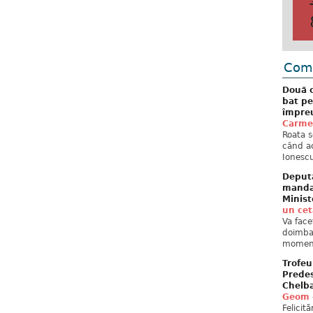
Come
Două c
bat pe
împreu
Carme
Roata s
când ac
Ionescu
Deput
mandat
Minist
un ce
Va face
doimban
moment
Trofeu
Predes
Chelb
Geom
Felicit