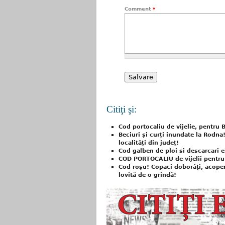
Comment
*
Citiţi şi:
Cod portocaliu de vijelie, pentru B
Beciuri și curți inundate la Rodna
localități din județ!
Cod galben de ploi si descarcari el
COD PORTOCALIU de vijelii pentru ș
Cod roșu! Copaci doborâți, acoper
lovită de o grindă!