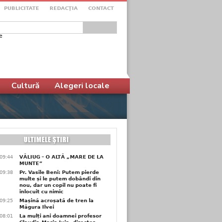
PUBLICITATE
REDACŢIA
CONTACT
e
ular de căutare
Cultură
Alegeri locale
09:44
VĂLIUG – O ALTĂ „MARE DE LA
MUNTE”
09:38
Pr. Vasile Beni: Putem pierde
multe și le putem dobândi din
nou, dar un copil nu poate fi
înlocuit cu nimic
09:25
Mașină acroșată de tren la
Măgura Ilvei
08:01
La mulți ani doamnei profesor