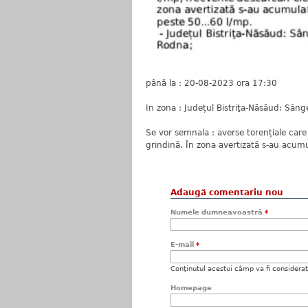
până la : 20-08-2023 ora 17:30
In zona : Județul Bistriţa-Năsăud: Sâng
Se vor semnala : averse torențiale car
grindină. În zona avertizată s-au acumu
Adaugă comentariu nou
Numele dumneavoastră
*
E-mail
*
Conţinutul acestui câmp va fi considerat c
Homepage