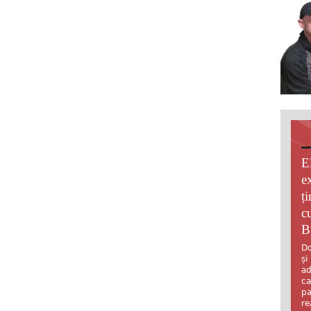
E
e
ț
c
B
Do
și
ad
ca
pa
re