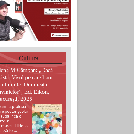
Cultura
lena M Câmpan: „Dacă
xistă. Visul pe care l-am
inut minte. Dimineața
uvintelor”, Ed. Eikon,
ucurești, 2025
amna profesor
 inspector școlar
augă încă o
rte la
lmaresul liric al
alizărilor...