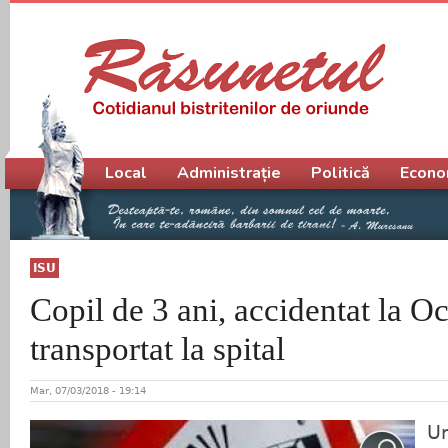
Meniu principal
Local
Administrație
Politică
Econo
ISU
Copil de 3 ani, accidentat la Oc
transportat la spital
Mar, 07/03/2018 - 19:14
Un