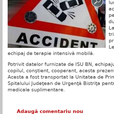
lu
ac
pe
du
La
tr
pr
Le
echipaj de terapie intensivă mobilă.
Potrivit datelor furnizate de ISU BN, echipaj
copilul, conştient, cooperant, acesta prezen
Acesta a fost transportat la Unitatea de Pri
Spitalului Judeţean de Urgenţă Bistriţa pentr
medicale suplimentare.
Adaugă comentariu nou