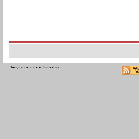
Design şi dezvoltare:
Linuxship