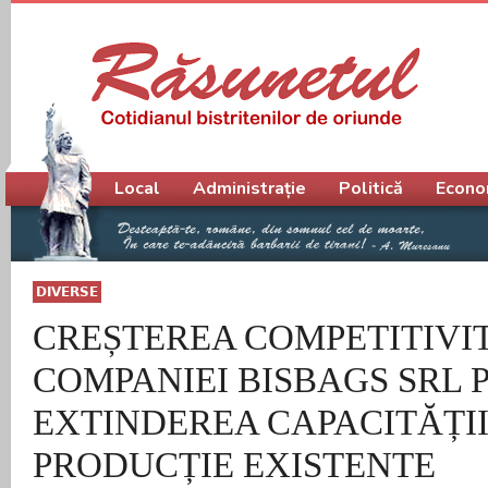
Meniu principal
Local
Administrație
Politică
Econo
DIVERSE
CREȘTEREA COMPETITIVIT
COMPANIEI BISBAGS SRL 
EXTINDEREA CAPACITĂȚII
PRODUCȚIE EXISTENTE