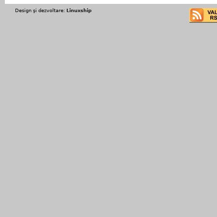
Design şi dezvoltare:
Linuxship