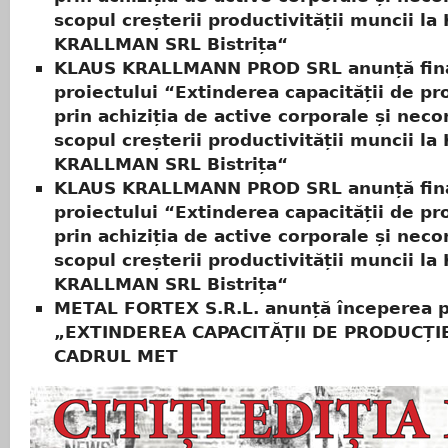
scopul creșterii productivității muncii l
KRALLMAN SRL Bistrița“
KLAUS KRALLMANN PROD SRL anunță fina
proiectului “Extinderea capacității de pr
prin achiziția de active corporale și neco
scopul creșterii productivității muncii l
KRALLMAN SRL Bistrița“
KLAUS KRALLMANN PROD SRL anunță fina
proiectului “Extinderea capacității de pr
prin achiziția de active corporale și neco
scopul creșterii productivității muncii l
KRALLMAN SRL Bistrița“
METAL FORTEX S.R.L. anunță începerea p
„EXTINDEREA CAPACITĂȚII DE PRODUCȚIE
CADRUL MET