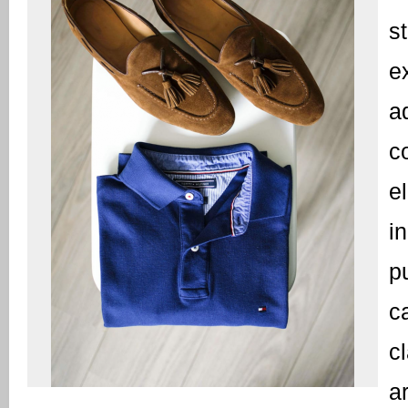
s
ad
c
e
in
p
c
cl
ar