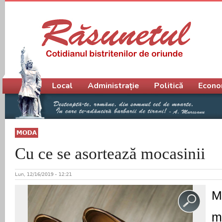
Meniu principal
Local
Administrație
Politică
Econo
MODA
Cu ce se asortează mocasinii
Lun, 12/16/2019 - 12:21
M
mu