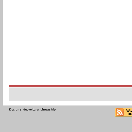
Design şi dezvoltare:
Linuxship