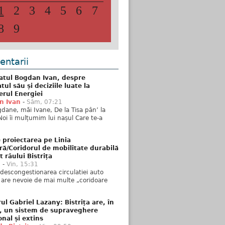
1
2
3
4
5
6
7
8
9
ntarii
atul Bogdan Ivan, despre
ul său și deciziile luate la
erul Energiei
n Ivan
-
Sâm, 07:21
dane, măi Ivane, De la Tisa pân’ la
Noi îi mulțumim lui nașul Care te-a
 proiectarea pe Linia
ră/Coridorul de mobilitate durabilă
t râului Bistrița
u
-
Vin, 15:31
descongestionarea circulatiei auto
a are nevoie de mai multe „coridoare
ul Gabriel Lazany: Bistrița are, în
t, un sistem de supraveghere
onal și extins