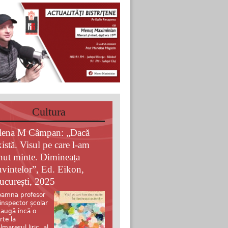
Cultura
lena M Câmpan: „Dacă
xistă. Visul pe care l-am
inut minte. Dimineața
uvintelor”, Ed. Eikon,
ucurești, 2025
amna profesor
 inspector școlar
augă încă o
rte la
lmaresul liric al