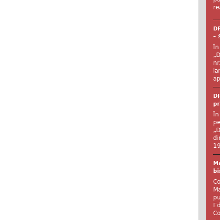
re
DR
– 
În
„D
nr
ia
ap
DR
pr
În
pe
„D
di
19
Ma
bi
Co
Ma
pu
Ed
Co