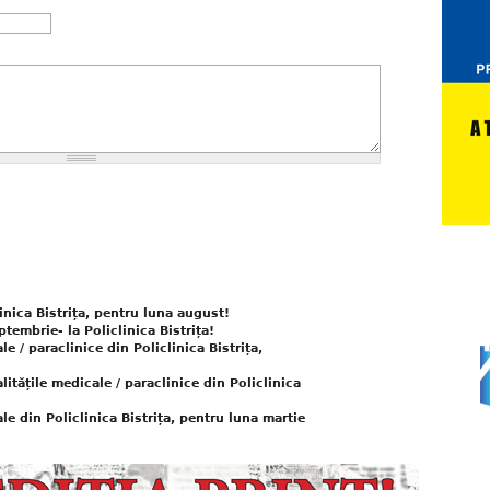
inica Bistrița, pentru luna august!
tembrie- la Policlinica Bistrița!
e / paraclinice din Policlinica Bistrița,
itățile medicale / paraclinice din Policlinica
le din Policlinica Bistrița, pentru luna martie