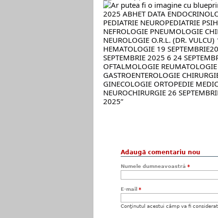
Adaugă comentariu nou
Numele dumneavoastră
*
E-mail
*
Conţinutul acestui câmp va fi considerat c