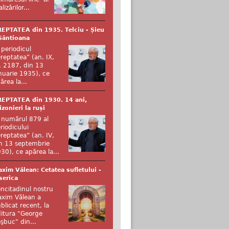
alizărilor...
EPTATEA din 1935. Telciu - Șieu
Sântioana
 periodicul
reptatea” (an. IX,
. 2187, din 13
nuarie 1935), ce
ărea la...
EPTATEA din 1930. 14 ani,
izonieri la ruși
 numărul 879 al
riodicului
reptatea” (an. IV,
n 13 septembrie
30), ce apărea la...
xim Vălean: Cetatea sufletului -
serica
ncitadinul nostru
xim Vălean a
blicat recent, la
itura "George
şbuc" din...