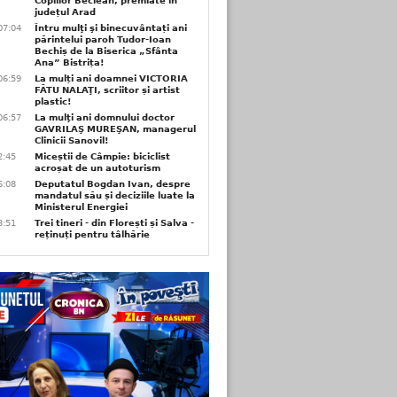
Copiilor Beclean, premiate in
județul Arad
07:04
Întru mulţi şi binecuvântați ani
părintelui paroh Tudor-Ioan
Bechiș de la Biserica „Sfânta
Ana” Bistrița!
06:59
La mulți ani doamnei VICTORIA
FĂTU NALAŢI, scriitor și artist
plastic!
06:57
La mulţi ani domnului doctor
GAVRILAŞ MUREŞAN, managerul
Clinicii Sanovil!
2:45
Miceștii de Câmpie: biciclist
acroșat de un autoturism
6:08
Deputatul Bogdan Ivan, despre
mandatul său și deciziile luate la
Ministerul Energiei
3:51
Trei tineri - din Florești și Salva -
reținuți pentru tâlhărie