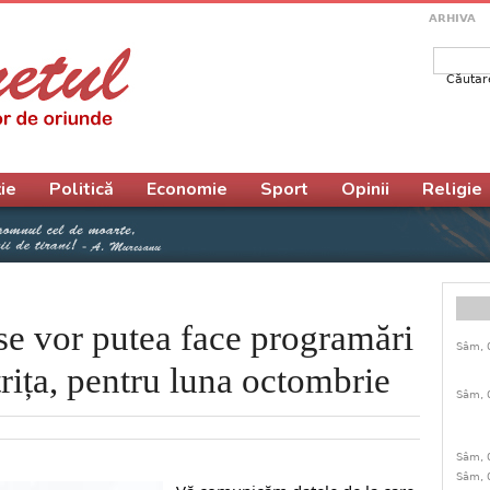
ARHIVA
Căutar
Form
ie
Politică
Economie
Sport
Opinii
Religie
 se vor putea face programări
Sâm, 
trița, pentru luna octombrie
Sâm, 
Sâm, 
Sâm, 