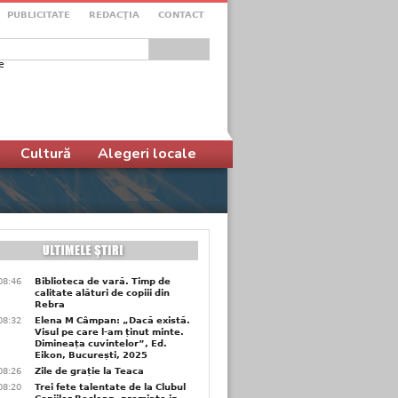
PUBLICITATE
REDACŢIA
CONTACT
e
ular de căutare
Cultură
Alegeri locale
08:46
Biblioteca de vară. Timp de
calitate alături de copiii din
Rebra
08:32
Elena M Câmpan: „Dacă există.
Visul pe care l-am ținut minte.
Dimineața cuvintelor”, Ed.
Eikon, București, 2025
08:26
Zile de grație la Teaca
08:20
Trei fete talentate de la Clubul