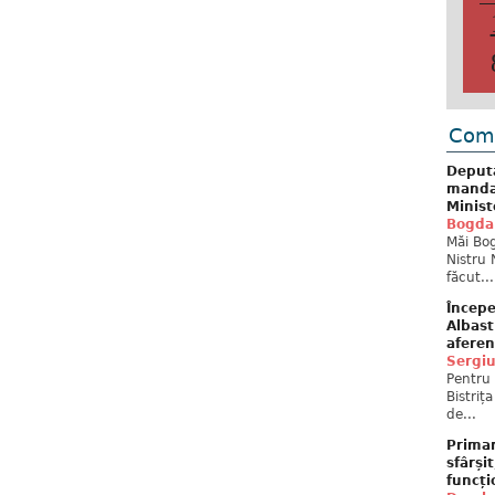
Come
Deput
mandat
Minist
Bogda
Măi Bog
Nistru 
făcut...
Începe
Albast
aferen
Sergi
Pentru 
Bistriț
de...
Primar
sfârși
funcți