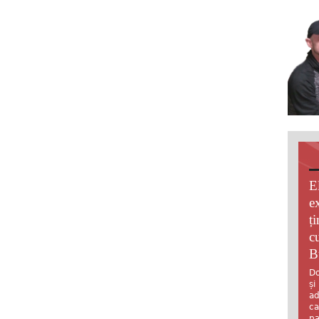
E
e
ț
c
B
Do
și
ad
ca
pa