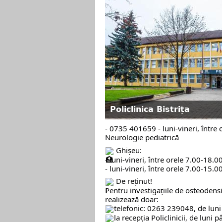
Policlinica Bistrița
- 0735 401659 - luni-vineri, între o
Neurologie pediatrică
Ghișeu:
- luni-vineri, între orele 7.00-18.0
- luni-vineri, între orele 7.00-15.0
De reținut!
Pentru investigațiile de osteoden
realizează doar:
telefonic: 0263 239048, de luni 
la recepția Policlinicii, de luni 