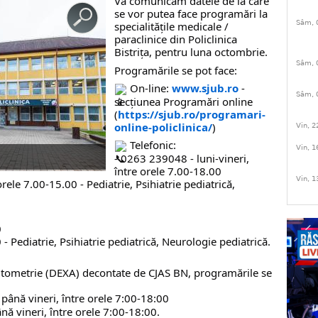
Vă comunicăm datele de la care
se vor putea face programări la
Sâm, 
specialitățile medicale /
paraclinice din Policlinica
Bistrița, pentru luna octombrie.
Sâm, 
Programările se pot face:
On-line:
www.sjub.ro
-
Sâm, 
secțiunea Programări online
(
https://sjub.ro/programari-
online-policlinica/
)
Vin, 2
Telefonic:
Vin, 1
- 0263 239048 - luni-vineri,
între orele 7.00-18.00
Vin, 1
rele 7.00-15.00 - Pediatrie, Psihiatrie pediatrică,
0
0 - Pediatrie, Psihiatrie pediatrică, Neurologie pediatrică.
sitometrie (DEXA) decontate de CJAS BN, programările se
până vineri, între orele 7:00-18:00
până vineri, între orele 7:00-18:00.