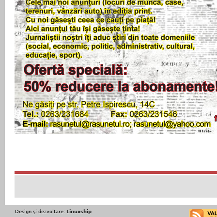
Design şi dezvoltare:
Linuxship