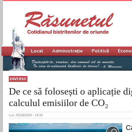
Meniu principal
Local
Administrație
Politică
Econo
DIVERSE
De ce să folosești o aplicație di
calculul emisiilor de CO₂
Lun, 05/18/2026 - 15:43
C