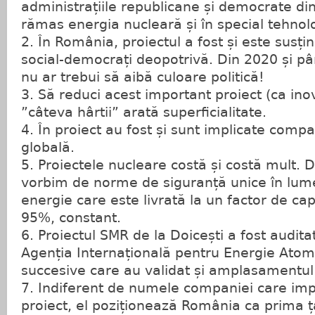
administrațiile republicane și democrate di
rămas energia nucleară și în special tehnol
2. În România, proiectul a fost și este susținu
social-democrați deopotrivă. Din 2020 și pâ
nu ar trebui să aibă culoare politică!
3. Să reduci acest important proiect (ca inov
”câteva hârtii” arată superficialitate.
4. În proiect au fost și sunt implicate comp
globală.
5. Proiectele nucleare costă și costă mult. 
vorbim de norme de siguranță unice în lume
energie care este livrată la un factor de ca
95%, constant.
6. Proiectul SMR de la Doicești a fost auditat
Agenția Internațională pentru Energie Atomi
succesive care au validat și amplasamentul 
7. Indiferent de numele companiei care im
proiect, el poziționează România ca prima 