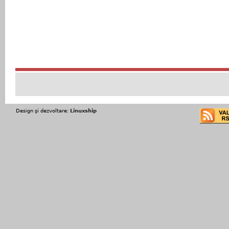
Design şi dezvoltare:
Linuxship