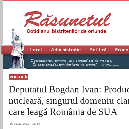
Meniu principal
Local
Administrație
Politică
Econo
POLITICĂ
Deputatul Bogdan Ivan: Produc
nucleară, singurul domeniu clar
care leagă România de SUA
Joi, 05/21/2026 - 18:59