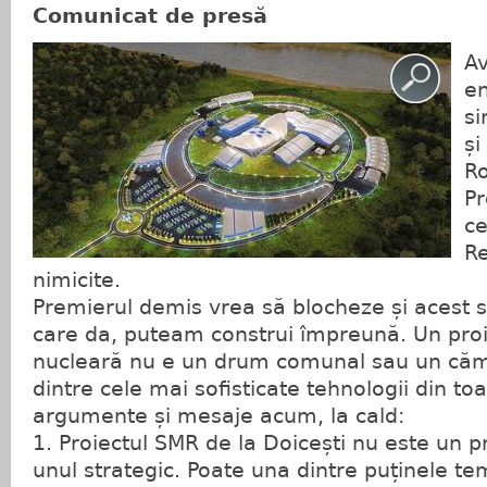
Comunicat de presă
A
en
si
și
R
Pr
ce
Re
nimicite.
Premierul demis vrea să blocheze și acest 
care da, puteam construi împreună. Un proi
nucleară nu e un drum comunal sau un cămi
dintre cele mai sofisticate tehnologii din to
argumente și mesaje acum, la cald:
1. Proiectul SMR de la Doicești nu este un pr
unul strategic. Poate una dintre puținele t