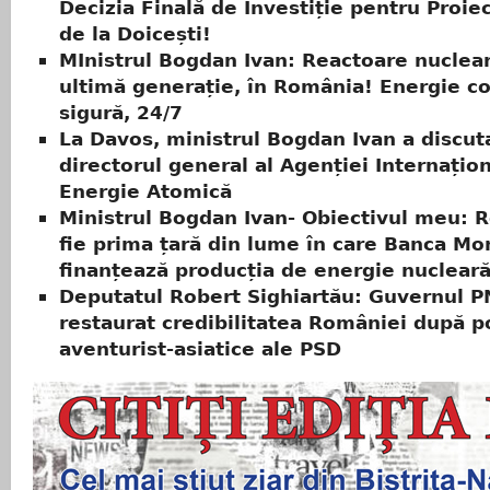
Decizia Finală de Investiție pentru Proie
de la Doicești!
MInistrul Bogdan Ivan: Reactoare nuclea
ultimă generație, în România! Energie co
sigură, 24/7
La Davos, ministrul Bogdan Ivan a discut
directorul general al Agenției Internațio
Energie Atomică
Ministrul Bogdan Ivan- Obiectivul meu: 
fie prima țară din lume în care Banca Mo
finanțează producția de energie nucleară
Deputatul Robert Sighiartău: Guvernul P
restaurat credibilitatea României după po
aventurist-asiatice ale PSD