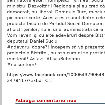
semnătura este, întâmplător, a mea, Suciu 
ministrul Dezvoltării Regionale şi eu cred că
democrat, nu liberal. Domnule Turc, minciu
picioare scurte. Acesta este unul dintre ce
proiecte făcute de Partidul Social Democrat 
al bistriţenilor, nu al unei administraţii care
Vom reveni şi cu alte adevăruri despre Bistr
deputatul Daniel Suciu.
#adevarul doare?! Începem să vă prezent
proiectele Bistriței, nu așa cum ni se prezin
moștenit! Astăzi, #LiviuRebeanu.
#noisuntem!
https://www.facebook.com/1000643790643
2478417/?extid=C...
Adaugă comentariu nou