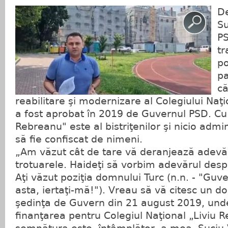
De
Su
PS
tr
po
pa
că
reabilitare şi modernizare al Colegiului Naţ
a fost aprobat în 2019 de Guvernul PSD. Cu 
Rebreanu" este al bistriţenilor şi nicio admin
să fie confiscat de nimeni.
„Am văzut cât de tare vă deranjează adevăr
trotuarele. Haideţi să vorbim adevărul desp
Aţi văzut poziţia domnului Turc (n.n. - "Guve
asta, iertaţi-mă!"). Vreau să vă citesc un d
şedinţa de Guvern din 21 august 2019, und
finanţarea pentru Colegiul Naţional „Liviu 