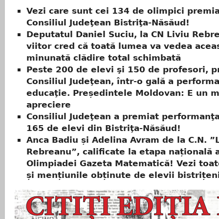
Vezi care sunt cei 134 de olimpici premia
Consiliul Judeţean Bistriţa-Năsăud!
Deputatul Daniel Suciu, la CN Liviu Rebr
viitor cred că toată lumea va vedea acea
minunată clădire total schimbată
Peste 200 de elevi şi 150 de profesori, p
Consiliul Judeţean, într-o gală a performa
educaţie. Președintele Moldovan: E un m
apreciere
Consiliul Judeţean a premiat performanţa
165 de elevi din Bistriţa-Năsăud!
Anca Badiu și Adelina Avram de la C.N. ”L
Rebreanu”, calificate la etapa națională 
Olimpiadei Gazeta Matematică! Vezi toat
și mențiunile obținute de elevii bistrițen