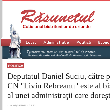
Meniu principal
Local
Administrație
Politică
Econo
POLITICĂ
Deputatul Daniel Suciu, către 
CN "Liviu Rebreanu" este al bis
al unei administraţii care doreşt
Lun, 07/03/2023 - 12:23