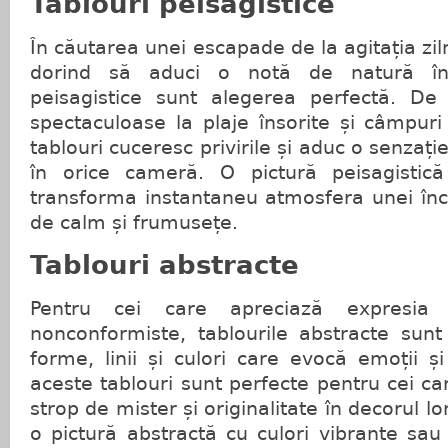
Tablouri peisagistice
În căutarea unei escapade de la agitația zil
dorind să aduci o notă de natură în i
peisagistice sunt alegerea perfectă. De
spectaculoase la plaje însorite și câmpuri 
tablouri cuceresc privirile și aduc o senzație
în orice cameră. O pictură peisagistic
transforma instantaneu atmosfera unei înc
de calm și frumusețe.
Tablouri abstracte
Pentru cei care apreciază expresia 
nonconformiste, tablourile abstracte sunt
forme, linii și culori care evocă emoții și
aceste tablouri sunt perfecte pentru cei c
strop de mister și originalitate în decorul lo
o pictură abstractă cu culori vibrante sau