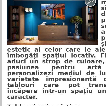
m
s
d
p
s
a
p
ș
estetic al celor care le al
îmbogăți spațiul locativ. 
aduci un strop de culoare,
pasiunea pentru artă
personalizezi mediul de lu
varietate impresionantă 
tablouri care pot tran
încăpere într-un spațiu un
caracter.