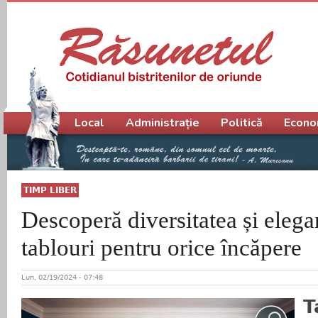
Meniu principal
Local
Administrație
Politică
Econo
TIMP LIBER
Descoperă diversitatea și elega
tablouri pentru orice încăpere
Lun, 02/19/2024 - 07:48
T