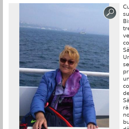
Cu
su
Bi
tr
ve
c
Să
U
se
pr
un
co
d
S
ră
no
bu