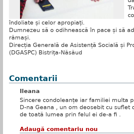
dă
Tr
co
îndoliate și celor apropiați.
Dumnezeu să o odihnească în pace și să a
rămași.
Direcția Generală de Asistență Socială și Pro
(DGASPC) Bistrița-Năsăud
Comentarii
Ileana
Sincere condoleanțe iar familiei multa p
D-na Geana , un om deosebit cu suflet de
de toată lumea prin felul ei de-a fi .
Adaugă comentariu nou