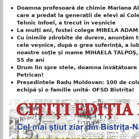
Doamna profesoară de chimie Mariana Al
care a predat la generații de elevi ai Col
Tehnic Infoel, a trecut în veșnicie
La mulți ani, fostei colege MIRELA ADAM
Cu inimile zdrobite de durere, anunţăm t
cele veşnice, după o grea suferinţă, a iub
noastre soţie şi mame MIHAELA TALPOŞ,
55 de ani
Drum lin spre stele, doamna învățătoare
Petrican!
Președintele Radu Moldovan: 100 de col
echipă și o familie unită- OFSD Bistrița!