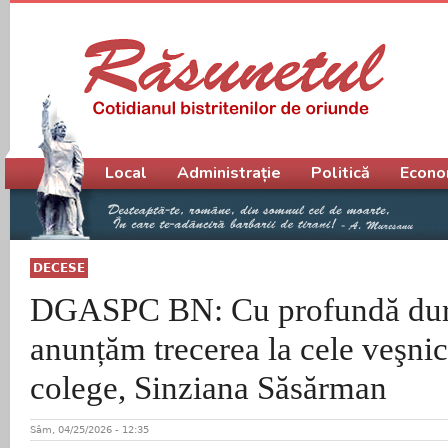
Meniu principal
Local
Administrație
Politică
Econo
DECESE
DGASPC BN: Cu profundă durer
anunțăm trecerea la cele veşnic
colege, Sinziana Săsărman
Sâm, 04/25/2026 - 12:35