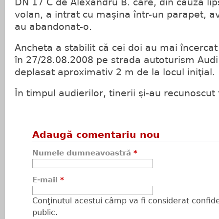
DN 17 C de Alexandru B. care, din cauza lip
volan, a intrat cu maşina într-un parapet, a
au abandonat-o.
Ancheta a stabilit că cei doi au mai încercat
în 27/28.08.2008 pe strada autoturism Audi 
deplasat aproximativ 2 m de la locul iniţial.
În timpul audierilor, tinerii şi-au recunoscut 
Adaugă comentariu nou
Numele dumneavoastră
*
E-mail
*
Conţinutul acestui câmp va fi considerat confiden
public.