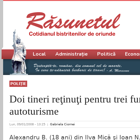
Meniu principal
Local
Administrație
Politică
Econo
POLIŢIE
Doi tineri reţinuţi pentru trei fu
autoturisme
Lun, 09/01/2008 - 13:25
Gabriela Ciornei
Alexandru B. (18 ani) din Ilva Mică şi Ioan N.