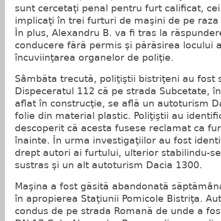
sunt cercetaţi penal pentru furt calificat, cei 
implicaţi în trei furturi de maşini de pe raza 
În plus, Alexandru B. va fi tras la răspunder
conducere fără permis şi părăsirea locului a
încuviinţarea organelor de poliţie.
Sâmbăta trecută, poliţiştii bistriţeni au fost 
Dispeceratul 112 că pe strada Subcetate, în
aflat în construcţie, se află un autoturism D
folie din material plastic. Poliţiştii au identi
descoperit că acesta fusese reclamat ca fu
înainte. În urma investigaţiilor au fost identif
drept autori ai furtului, ulterior stabilindu-s
sustras şi un alt autoturism Dacia 1300.
Maşina a fost găsită abandonată săptămân
în apropierea Staţiunii Pomicole Bistriţa. Au
condus de pe strada Romană de unde a fost