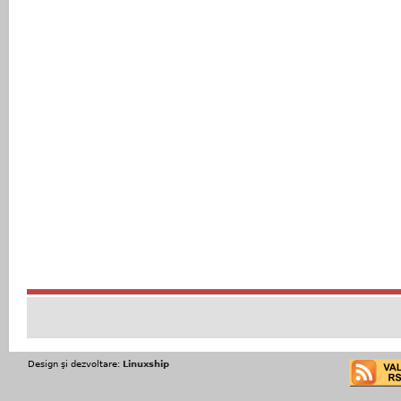
Design şi dezvoltare:
Linuxship