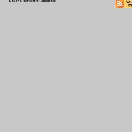
Design şi dezvoltare:
Linuxship