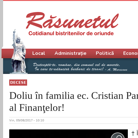
Meniu principal
Local
Administrație
Politică
Econo
DECESE
Doliu în familia ec. Cristian Pa
al Finanţelor!
Vin, 09/08/2017 - 10:10
†