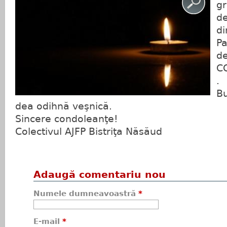
gr
de
di
Pa
de
C
.
B
dea odihnă veşnică.
Sincere condoleanţe!
Colectivul AJFP Bistriţa Năsăud
Adaugă comentariu nou
Numele dumneavoastră
*
E-mail
*