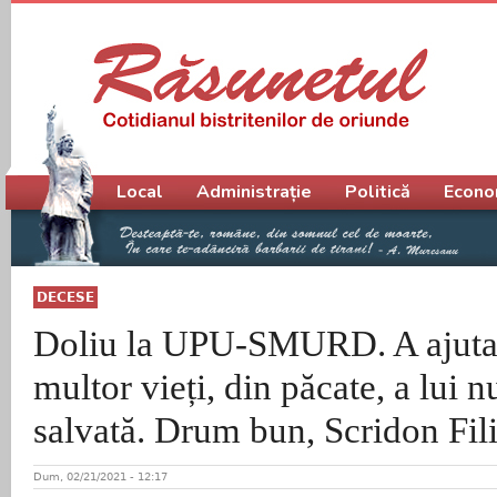
Meniu principal
Local
Administrație
Politică
Econo
DECESE
Doliu la UPU-SMURD. A ajutat
multor vieți, din păcate, a lui nu
salvată. Drum bun, Scridon Fili
Dum, 02/21/2021 - 12:17