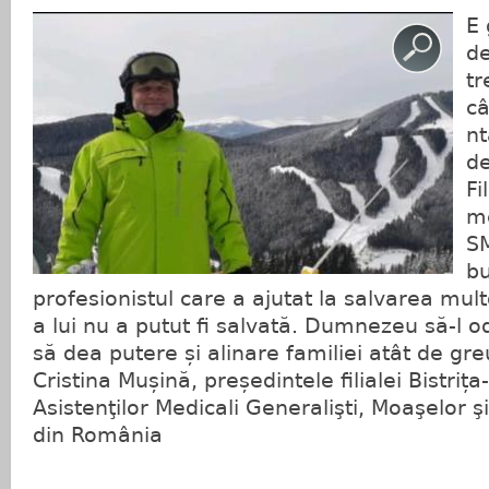
E 
de
tr
câ
nt
de
Fi
me
S
bu
profesionistul care a ajutat la salvarea mult
a lui nu a putut fi salvată. Dumnezeu să-l 
să dea putere și alinare familiei atât de gre
Cristina Mușină, președintele filialei Bistri
Asistenţilor Medicali Generalişti, Moaşelor şi
din România