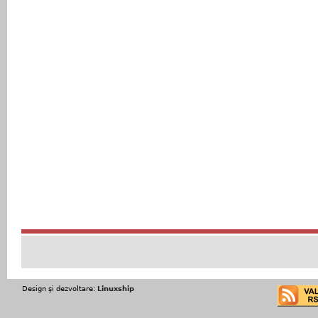
Design şi dezvoltare:
Linuxship