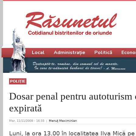
Meniu principal
Local
Administrație
Politică
Econo
POLIŢIE
Dosar penal pentru autoturism 
expirată
Mar, 11/11/2008 - 16:33
Menuţ Maximinian
Luni, la ora 13.00 în localitatea Ilva Mică p