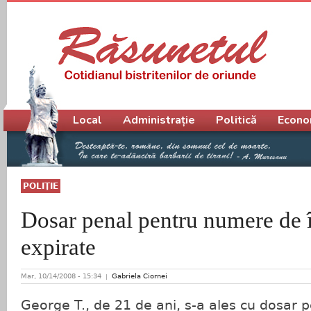
Meniu principal
Local
Administrație
Politică
Econo
POLIŢIE
Dosar penal pentru numere de 
expirate
Mar, 10/14/2008 - 15:34
Gabriela Ciornei
George T., de 21 de ani, s-a ales cu dosar p