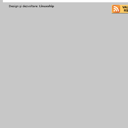
Design şi dezvoltare:
Linuxship