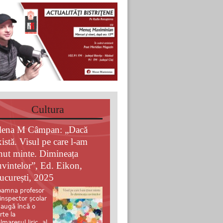
Cultura
lena M Câmpan: „Dacă
xistă. Visul pe care l-am
inut minte. Dimineața
uvintelor”, Ed. Eikon,
ucurești, 2025
amna profesor
 inspector școlar
augă încă o
rte la
lmaresul liric al