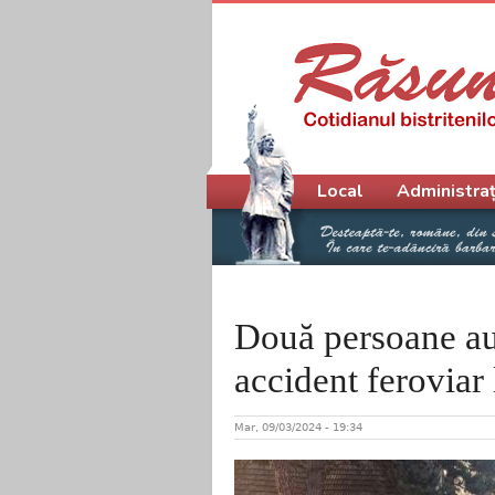
Meniu principal
Local
Administraț
Două persoane au 
accident feroviar 
Mar, 09/03/2024 - 19:34