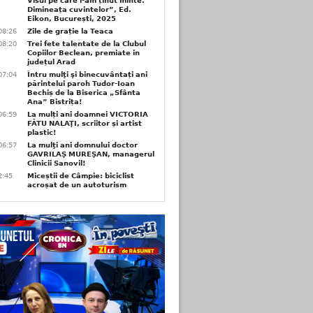
Visul pe care l-am ținut minte.
Dimineața cuvintelor”, Ed.
Eikon, București, 2025
08:26
Zile de grație la Teaca
08:20
Trei fete talentate de la Clubul
Copiilor Beclean, premiate in
județul Arad
07:04
Întru mulţi şi binecuvântați ani
părintelui paroh Tudor-Ioan
Bechiș de la Biserica „Sfânta
Ana” Bistrița!
06:59
La mulți ani doamnei VICTORIA
FĂTU NALAŢI, scriitor și artist
plastic!
06:57
La mulţi ani domnului doctor
GAVRILAŞ MUREŞAN, managerul
Clinicii Sanovil!
2:45
Miceștii de Câmpie: biciclist
acroșat de un autoturism