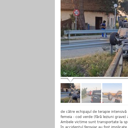
de către echipajul de terapie intensiv
femeia - cod verde (fără leziuni grave)
Ambele victime sunt transportate la spi
În accidentul feroviar au fost implicate