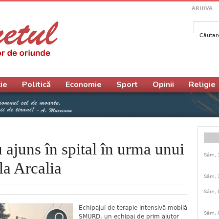
ARHIVA
Căutar
Form
ie
Politică
Economie
Sport
Opinii
Religie
ajuns în spital în urma unui
Sâm, 
la Arcalia
Sâm, 
Sâm, 
Echipajul de terapie intensivă mobilă
Sâm, 
SMURD, un echipaj de prim ajutor