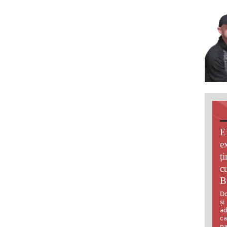
E
e
ț
c
B
Do
și
ad
ca
pa