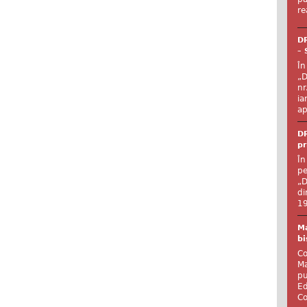
re
DR
– 
În
„D
nr
ia
ap
DR
pr
În
pe
„D
di
19
Ma
bi
Co
Ma
pu
Ed
Co