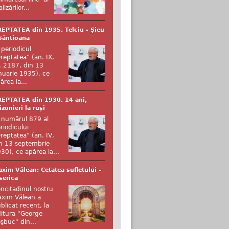
alizărilor...
EPTATEA din 1935. Telciu - Șieu
Sântioana
 periodicul
reptatea” (an. IX,
. 2187, din 13
nuarie 1935), ce
ărea la...
EPTATEA din 1930. 14 ani,
izonieri la ruși
 numărul 879 al
riodicului
reptatea” (an. IV,
n 13 septembrie
30), ce apărea la...
xim Vălean: Cetatea sufletului -
serica
ncitadinul nostru
xim Vălean a
blicat recent, la
itura "George
şbuc" din...