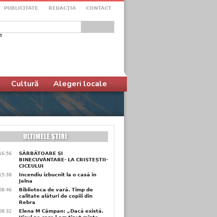
PUBLICITATE
REDACŢIA
CONTACT
e
ular de căutare
Cultură
Alegeri locale
16:56
SĂRBĂTOARE ȘI
BINECUVÂNTARE- LA CRISTEȘTII-
CICEULUI
15:38
Incendiu izbucnit la o casă în
Jelna
08:46
Biblioteca de vară. Timp de
calitate alături de copiii din
Rebra
08:32
Elena M Câmpan: „Dacă există.