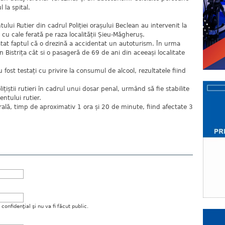
 la spital.
ului Rutier din cadrul Poliției orașului Beclean au intervenit la
 cu cale ferată pe raza localității Șieu-Măgheruș.
tatat faptul că o drezină a accidentat un autoturism. În urma
n Bistrița cât si o pasageră de 69 de ani din aceeași localitate
 fost testați cu privire la consumul de alcool, rezultatele fiind
țiștii rutieri în cadrul unui dosar penal, urmând să fie stabilite
ntului rutier.
trală, timp de aproximativ 1 ora și 20 de minute, fiind afectate 3
onfidenţial şi nu va fi făcut public.