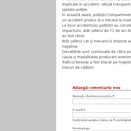
implicate în accident, refuză transportul
Update poliţie:
În această seară, polițiștii Compartiment
un accident produs la o trecere la nivel
La locul accidentului polițiștii au cons
impactului, atât șoferul de 71 de ani di
au fost răniți.
Atât șoferul cat și mecanicul drezinei au
negative.
Cercetările sunt continuate de către poli
cauza și modalitatea producerii evenime
Traficul feroviar a fost blocat pe magis
trenuri de călători.
Adaugă comentariu nou
Numele dumneavoastră
*
E-mail
*
Conţinutul acestui câmp va fi considerat c
Homepage