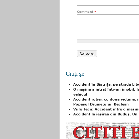
Comment
*
Citiţi şi:
Accident în Bistrița, pe strada Li
O mașină a intrat într-un imobil, 
vehicul
Accident rutier, cu două victime, 
Popasul Drumetului, Beclean
Viile Tecii: Accident între o mași
Accident la ieşirea din Buduş. Un 