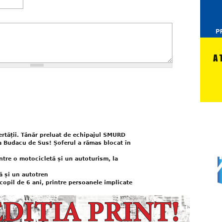
bertății. Tânăr preluat de echipajul SMURD
la Budacu de Sus! Șoferul a rămas blocat în
între o motocicletă și un autoturism, la
nă și un autotren
copil de 6 ani, printre persoanele implicate