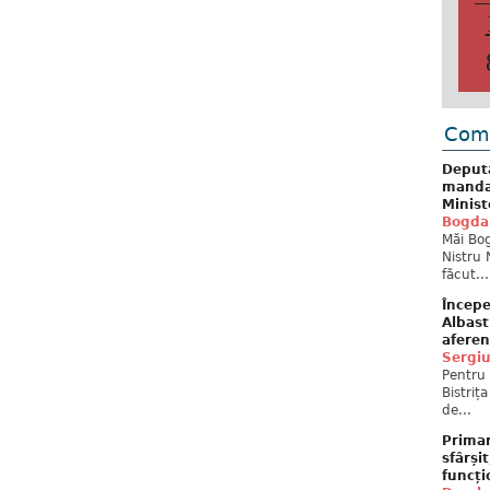
Come
Deput
mandat
Minist
Bogda
Măi Bog
Nistru 
făcut...
Începe
Albast
aferen
Sergi
Pentru 
Bistriț
de...
Primar
sfârși
funcți