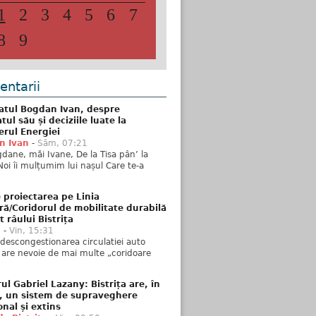
1
2
3
4
5
6
7
8
9
ntarii
atul Bogdan Ivan, despre
ul său și deciziile luate la
erul Energiei
n Ivan
-
Sâm, 07:21
dane, măi Ivane, De la Tisa pân’ la
Noi îi mulțumim lui nașul Care te-a
 proiectarea pe Linia
ră/Coridorul de mobilitate durabilă
t râului Bistrița
u
-
Vin, 15:31
descongestionarea circulatiei auto
a are nevoie de mai multe „coridoare
ul Gabriel Lazany: Bistrița are, în
t, un sistem de supraveghere
onal și extins