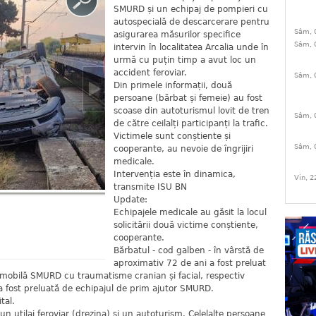
SMURD și un echipaj de pompieri cu
autospecială de descarcerare pentru
Sâm, 
asigurarea măsurilor specifice
Sâm, 
intervin în localitatea Arcalia unde în
urmă cu puțin timp a avut loc un
accident feroviar.
Sâm, 
Din primele informații, două
persoane (bărbat și femeie) au fost
scoase din autoturismul lovit de tren
Sâm, 
de către ceilalți participanți la trafic.
Victimele sunt conștiente și
Sâm, 
cooperante, au nevoie de îngrijiri
medicale.
Intervenția este în dinamica,
Vin, 2
transmite ISU BN
Update:
Echipajele medicale au găsit la locul
solicitării două victime conștiente,
cooperante.
Bărbatul - cod galben - în vârstă de
aproximativ 72 de ani a fost preluat
ă mobilă SMURD cu traumatisme cranian și facial, respectiv
 a fost preluată de echipajul de prim ajutor SMURD.
tal.
 un utilaj feroviar (drezina) și un autoturism. Celelalte persoane