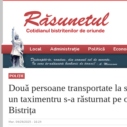
Meniu principal
Local
Administrație
Politică
Econo
POLIŢIE
Două persoane transportate la s
un taximentru s-a răsturnat pe 
Bistrița
Mar, 04/29/2025 - 16:24