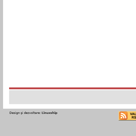
Design şi dezvoltare:
Linuxship