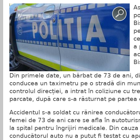
As
po
Bi
pe
ce
a 
ac
Bi
Din primele date, un bărbat de 73 de ani, din
conducea un taximetru pe o stradă din muni
controlul direcției, a intrat în coliziune cu t
parcate, după care s-a răsturnat pe partea 
Accidentul s-a soldat cu rănirea conducătoru
femei de 73 de ani care se afla în autoturis
la spital pentru îngrijiri medicale. Din cauza
conducătorul auto nu a putut fi testat cu ap