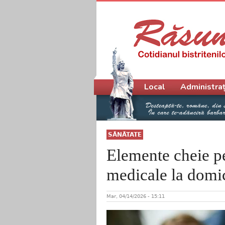
Meniu principal
Local
Administraț
SĂNĂTATE
Elemente cheie pe
medicale la domic
Mar, 04/14/2026 - 15:11