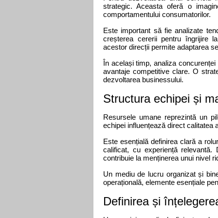
strategic. Aceasta oferă o imagin
comportamentului consumatorilor.
Este important să fie analizate tendi
creșterea cererii pentru îngrijire la
acestor direcții permite adaptarea se
În același timp, analiza concurenței aj
avantaje competitive clare. O strateg
dezvoltarea businessului.
Structura echipei și 
Resursele umane reprezintă un pilon
echipei influențează direct calitatea a
Este esențială definirea clară a rolur
calificat, cu experiență relevantă.
contribuie la menținerea unui nivel r
Un mediu de lucru organizat și bine 
operațională, elemente esențiale pen
Definirea și înțelegere