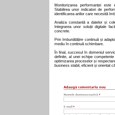
Monitorizarea performanței este e
Stabilirea unor indicatori de perfo
identificarea ariilor care necesită îmb
Analiza constantă a datelor și colec
Integrarea unor soluții digitale fac
concrete.
Prin îmbunătățire continuă și adapta
mediu în continuă schimbare.
În final, succesul în domeniul servici
definite, al unei echipe competente 
optimizarea proceselor și respectare
business stabil, eficient și orientat 
Adaugă comentariu nou
Numele dumneavoastră
*
E-mail
*