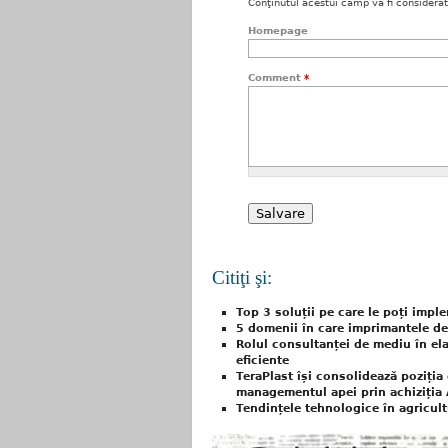
Conţinutul acestui câmp va fi considerat c
Homepage
Comment
*
Citiţi şi:
Top 3 soluții pe care le poți impl
5 domenii în care imprimantele de
Rolul consultanței de mediu în el
eficiente
TeraPlast își consolidează poziția 
managementul apei prin achiziția
Tendințele tehnologice în agricul