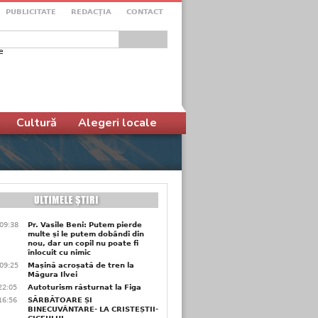
PUBLICITATE
REDACŢIA
CONTACT
e
ular de căutare
Cultură
Alegeri locale
09:38
Pr. Vasile Beni: Putem pierde
multe și le putem dobândi din
nou, dar un copil nu poate fi
înlocuit cu nimic
09:25
Mașină acroșată de tren la
Măgura Ilvei
22:05
Autoturism răsturnat la Figa
16:56
SĂRBĂTOARE ȘI
BINECUVÂNTARE- LA CRISTEȘTII-