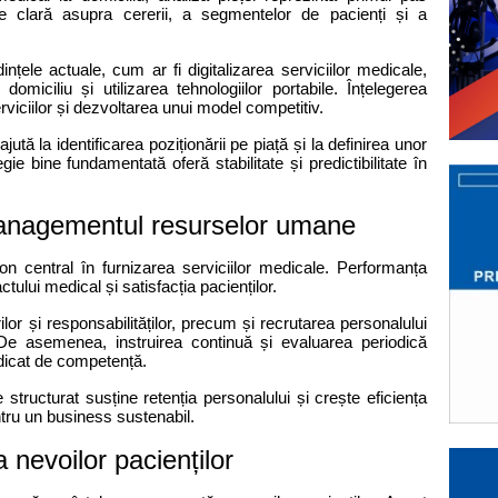
e clară asupra cererii, a segmentelor de pacienți și a 
nțele actuale, cum ar fi digitalizarea serviciilor medicale, 
 domiciliu și utilizarea tehnologiilor portabile. Înțelegerea 
rviciilor și dezvoltarea unui model competitiv.
ută la identificarea poziționării pe piață și la definirea unor 
ie bine fundamentată oferă stabilitate și predictibilitate în 
managementul resurselor umane
 central în furnizarea serviciilor medicale. Performanța 
ctului medical și satisfacția pacienților.
ilor și responsabilităților, precum și recrutarea personalului 
 De asemenea, instruirea continuă și evaluarea periodică 
idicat de competență.
structurat susține retenția personalului și crește eficiența 
tru un business sustenabil.
a nevoilor pacienților