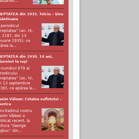
alizărilor...
EPTATEA din 1935. Telciu - Șieu
Sântioana
 periodicul
reptatea” (an. IX,
. 2187, din 13
nuarie 1935), ce
ărea la...
EPTATEA din 1930. 14 ani,
izonieri la ruși
 numărul 879 al
riodicului
reptatea” (an. IV,
n 13 septembrie
30), ce apărea la...
xim Vălean: Cetatea sufletului -
serica
ncitadinul nostru
xim Vălean a
blicat recent, la
itura "George
şbuc" din...