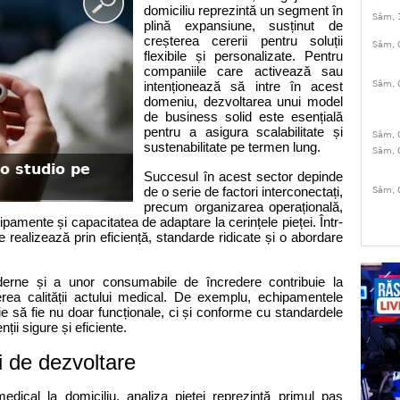
domiciliu reprezintă un segment în 
Sâm, 
plină expansiune, susținut de 
creșterea cererii pentru soluții 
Sâm, 
flexibile și personalizate. Pentru 
companiile care activează sau 
Sâm, 
intenționează să intre în acest 
domeniu, dezvoltarea unui model 
de business solid este esențială 
pentru a asigura scalabilitate și 
Sâm, 
sustenabilitate pe termen lung.
Sâm, 
ro studio pe
Succesul în acest sector depinde 
de o serie de factori interconectați, 
Sâm, 
precum organizarea operațională, 
echipamente și capacitatea de adaptare la cerințele pieței. Într-
 realizează prin eficiență, standarde ridicate și o abordare 
oderne și a unor consumabile de încredere contribuie la 
rea calității actului medical. De exemplu, echipamentele 
ebuie să fie nu doar funcționale, ci și conforme cu standardele 
ții sigure și eficiente.
ii de dezvoltare
dical la domiciliu, analiza pieței reprezintă primul pas 