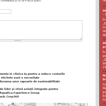
re
onfidenţial şi nu va fi făcut public.
DR
– 
În
„D
nr
ia
ap
DR
pr
În
pe
„D
di
19
ementa în clinica ta pentru a reduce costurile
Ma
 etichete sunt o necesitate
bi
aborarea unor rapoarte de sustenabilitate
Co
Ma
de lider și oferă soluții integrate pentru
pu
 Aquatica Experience Group
Ed
tură: Crop360
Co