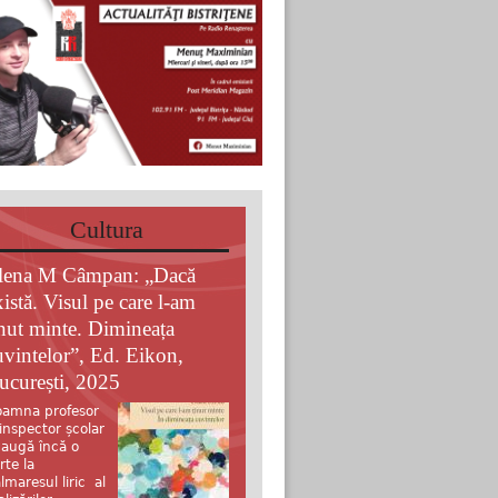
Cultura
lena M Câmpan: „Dacă
xistă. Visul pe care l-am
inut minte. Dimineața
uvintelor”, Ed. Eikon,
ucurești, 2025
amna profesor
 inspector școlar
augă încă o
rte la
lmaresul liric al