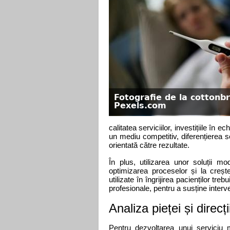
Fotografie de la cottonb
Pexels.com
calitatea serviciilor, investițiile în 
un mediu competitiv, diferențierea se
orientată către rezultate.
În plus, utilizarea unor soluții m
optimizarea proceselor și la crește
utilizate în îngrijirea pacienților tr
profesionale, pentru a susține interven
Analiza pieței și direcț
Pentru dezvoltarea unui serviciu me