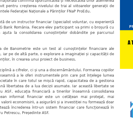
ie națională confirmă oportunitatea și necesitatea unor asemenea
it pentru creșterea nivelului de trai al viitoarelor generații de
ntele Federației Naționale a Părinților FNaP ProEdu.
tă de un instructor financiar (specialist voluntar, cu experiență
NG Bank România. Fiecare elev participant va primi o broșură cu
 ajuta la consolidarea cunoștințelor dobândite pe parcursul
 de Banometrie este un test al cunoștințelor financiare ale
, iar pe de altă parte, o explorare a imaginației și capacității de
nților, în crearea unui proiect de business.
iplină a cifrelor, ci și una a discernământului. Formarea copiilor
e înseamnă a le oferi instrumentele prin care pot înțelege lumea
societate în care totul se mișcă rapid, capacitatea de a gestiona
nă libertatea de a lua decizii asumate. Iar această libertate se
ru ASF, educația financiară a tinerilor înseamnă consolidarea
etățean informat financiar este un cetățean mai protejat, mai
valorii economisirii, a asigurării și a investiției nu formează doar
ază încrederea într-un sistem financiar care funcționează în
ru Petrescu, Președinte ASF.