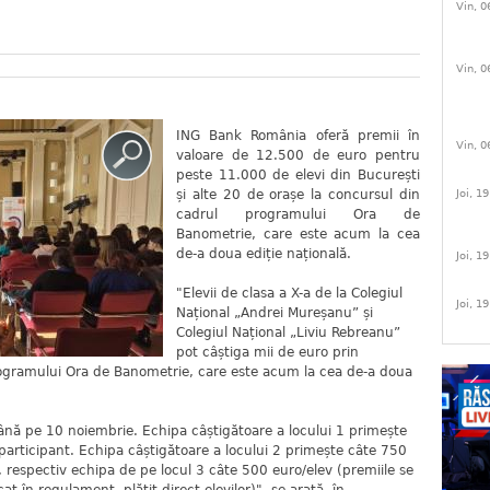
Vin, 0
Vin, 0
ING Bank România oferă premii în
Vin, 0
valoare de 12.500 de euro pentru
peste 11.000 de elevi din București
și alte 20 de orașe la concursul din
Joi, 1
cadrul programului Ora de
Banometrie, care este acum la cea
de-a doua ediție națională.
Joi, 1
"Elevii de clasa a X-a de la Colegiul
Joi, 1
Național „Andrei Mureșanu” și
Colegiul Național „Liviu Rebreanu”
pot câștiga mii de euro prin
rogramului Ora de Banometrie, care este acum la cea de-a doua
 până pe 10 noiembrie. Echipa câștigătoare a locului 1 primește
participant. Echipa câștigătoare a locului 2 primește câte 750
, respectiv echipa de pe locul 3 câte 500 euro/elev (premiile se