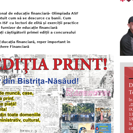
ional de educație financiară- Olimpiada ASF
ratuit cum să se descurce cu banii. Cum
SF cu lectori de elită și exerciții practice
furnizor de educație financiară
i câștigătorii primei ediții a concursului
ducația financiară, reper important în
ghere Financiară
D
T
În
„D
IX
13
19
la
ci