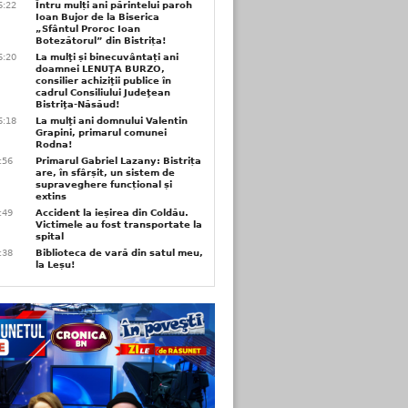
6:22
Întru mulți ani părintelui paroh
Ioan Bujor de la Biserica
„Sfântul Proroc Ioan
Botezătorul” din Bistrița!
6:20
La mulţi și binecuvântați ani
doamnei LENUŢA BURZO,
consilier achiziţii publice în
cadrul Consiliului Judeţean
Bistriţa-Năsăud!
6:18
La mulţi ani domnului Valentin
Grapini, primarul comunei
Rodna!
9:56
Primarul Gabriel Lazany: Bistrița
are, în sfârșit, un sistem de
supraveghere funcțional și
extins
9:49
Accident la ieșirea din Coldău.
Victimele au fost transportate la
spital
9:38
Biblioteca de vară din satul meu,
la Leșu!