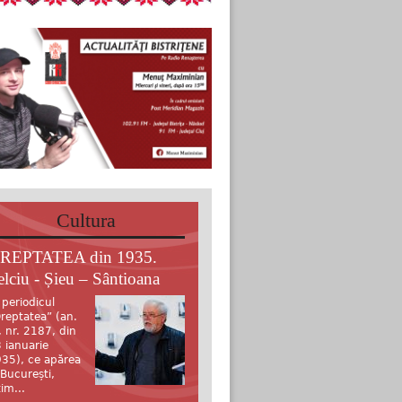
Cultura
REPTATEA din 1935.
elciu - Șieu – Sântioana
 periodicul
reptatea” (an.
, nr. 2187, din
 ianuarie
35), ce apărea
 București,
tim...