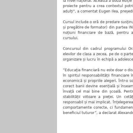
la nivel național. Această a doua ediț
proiecte pentru a crea contextul potriv
adulți”, a comentat Eugen Ilea, președi
Cursul include o oră de predare susținu
și pregătire de formator) din partea I
noțiuni financiare de bază, pentru a
cursului.
Concursul din cadrul programului Ora
elevilor de clasa a zecea, pe de o parte
organizare și lucru în echipă a adolesce
”Educația financiară nu este doar o disc
în spiritul responsabilității financiar
economică și propriile alegeri. Într-o 
corect banii devine esențială și înseam
învață cel mai bine din școală. Pent
stabilității viitoare a pieței. Un c
responsabil și mai implicat. Înțelegerea 
comportamente corecte, ci fundamente
beneficiul tuturor”, a declarat Alexand