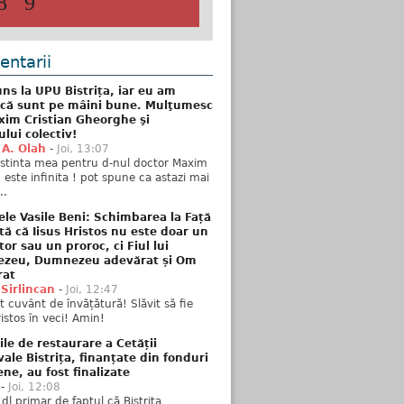
8
9
ntarii
ns la UPU Bistrița, iar eu am
 că sunt pe mâini bune. Mulţumesc
xim Cristian Gheorghe şi
ului colectiv!
 A. Olah
-
Joi, 13:07
stinta mea pentru d-nul doctor Maxim
n este infinita ! pot spune ca astazi mai
..
ele Vasile Beni: Schimbarea la Față
tă că Iisus Hristos nu este doar un
tor sau un proroc, ci Fiul lui
zeu, Dumnezeu adevărat și Om
rat
 Sirlincan
-
Joi, 12:47
 cuvânt de învățătură! Slăvit să fie
ristos în veci! Amin!
ile de restaurare a Cetății
ale Bistrița, finanțate din fonduri
ne, au fost finalizate
-
Joi, 12:08
 dl primar de faptul că Bistrița