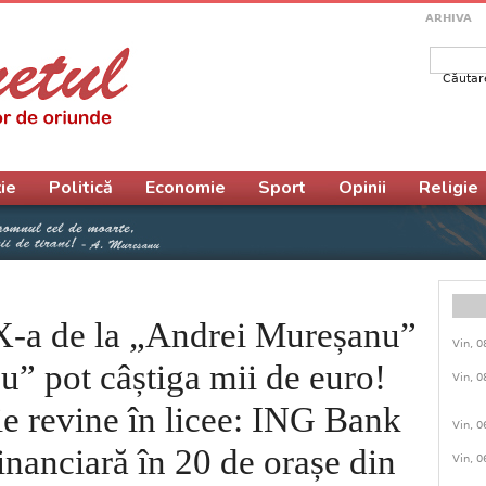
ARHIVA
Căutar
Form
ie
Politică
Economie
Sport
Opinii
Religie
 X-a de la „Andrei Mureșanu”
Vin, 0
u” pot câștiga mii de euro!
Vin, 0
e revine în licee: ING Bank
Vin, 0
inanciară în 20 de orașe din
Vin, 0