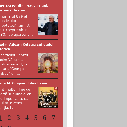
EPTATEA din 1930. 14 ani,
izonieri la ruși
 numărul 879 al
riodicului
reptatea” (an. IV,
n 13 septembrie
30), ce apărea la...
xim Vălean: Cetatea sufletului -
serica
ncitadinul nostru
xim Vălean a
blicat recent, la
itura "George
şbuc" din...
ena M. Cîmpan. Filmul verii
nt multe filme ce
artă în numele lor
otimpul vara, dar
ul mi-a atras
enția, l-...
1
2
3
4
5
6
7