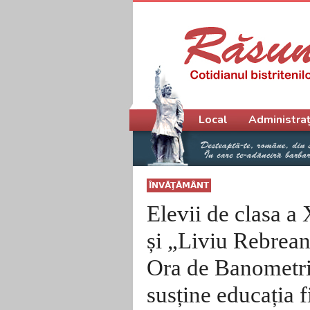
Meniu principal
Local
Administraț
ÎNVĂŢĂMÂNT
Elevii de clasa a
și „Liviu Rebrean
Ora de Banometri
susține educația f