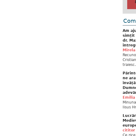
Come
Am aju
simțit
dr. Ma
întreg
Mirela
Recuno
Cristia
traiesc.
Părint
ne ara
învăță
Dumne
adevă
Emilia
Minunat
Iisus H
Lucrăr
Mediev
europe
cititor
Ce zice