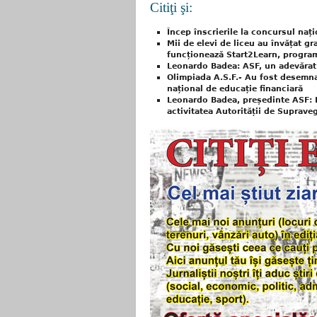
Citiţi şi:
Încep înscrierile la concursul naț
Mii de elevi de liceu au învățat g
funcționează Start2Learn, program I
Leonardo Badea: ASF, un adevărat 
Olimpiada A.S.F.- Au fost desemnaț
național de educație financiară
Leonardo Badea, președinte ASF: E
activitatea Autorității de Suprave