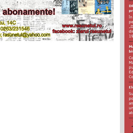
DR
pr
În
pe
„D
di
19
Ma
bi
Co
Ma
pu
Ed
Co
El
Su
po
an
un
at