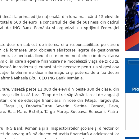
at în regulament, plătit direct elevilor)", se arată în
decât la prima ediție națională, din luna mai, când 15 elevi de
n total 8.500 de euro la concursul de idei de business din cadrul
at de ING Bank România și organizat cu sprijinul Federației
te doar un subiect de interes, ci o responsabilitate pe care o
 că formarea unor obiceiuri sănătoase legate de gestionarea
reme, iar perioada liceului este un moment-cheie în dezvoltarea
amic, în care alegerile financiare ne modelează viața de zi cu zi,
dească încrederea și cunoștințele necesare pentru a-și gestiona
ație, le oferim nu doar informații, ci și puterea de a lua decizii
.”, afirmă Mihaela Bîtu, CEO ING Bank România.
șurare, vizează peste 11.000 de elevi din peste 300 de clase, din
e orașe din toată țara. Timp de trei săptămâni, zeci de angajați
ri, ore de educație financiară în licee din Pitești, Târgoviște,
, Târgu Jiu, Drobeta-Turnu Severin, Slatina, Caracal, Deva,
re, Baia Mare, Bistrița, Târgu Mureș, Suceava, Botoșani, Piatra-
l ING Bank România și al Inspectoratelor școlare și directorilor
oiect de anvergură, să ducem educația financiară a adolescenților