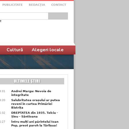
PUBLICITATE
REDACŢIA
CONTACT
e
ular de căutare
Cultură
Alegeri locale
8:31
Andrei Marga: Nevoia de
integritate
8:20
Salubritatea orașului ar putea
reveni în curtea Primăriei
Bistrița
6:32
DREPTATEA din 1935. Telciu -
Șieu – Sântioana
6:27
Întru mulți ani părintelui Ioan
Pop, preot paroh la Târlișua!