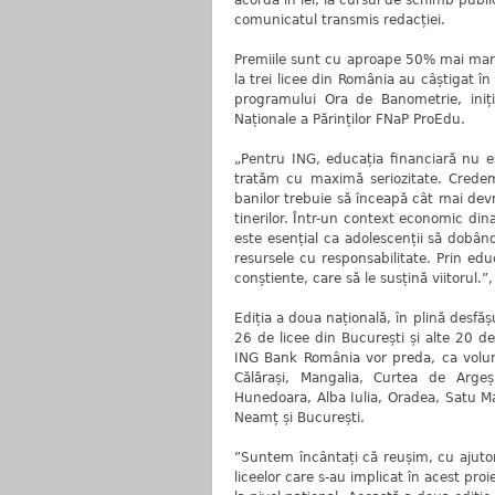
acorda în lei, la cursul de schimb public
comunicatul transmis redacției.
Premiile sunt cu aproape 50% mai mari 
la trei licee din România au câștigat î
programului Ora de Banometrie, iniți
Naționale a Părinților FNaP ProEdu.
„Pentru ING, educația financiară nu es
tratăm cu maximă seriozitate. Credem
banilor trebuie să înceapă cât mai dev
tinerilor. Într-un context economic din
este esențial ca adolescenții să dobân
resursele cu responsabilitate. Prin educ
conștiente, care să le susțină viitorul
Ediția a doua națională, în plină desfă
26 de licee din București și alte 20 d
ING Bank România vor preda, ca volunta
Călărași, Mangalia, Curtea de Argeș
Hunedoara, Alba Iulia, Oradea, Satu Ma
Neamț și București.
”Suntem încântați că reușim, cu ajutoru
liceelor care s-au implicat în acest pr