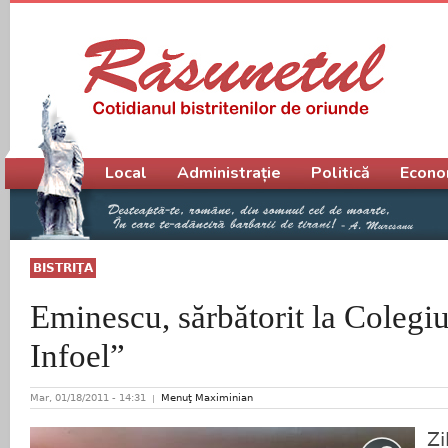
Meniu principal
Local
Administrație
Politică
Econo
BISTRIŢA
Eminescu, sărbătorit la Colegi
Infoel”
Mar, 01/18/2011 - 14:31
Menuţ Maximinian
Zi