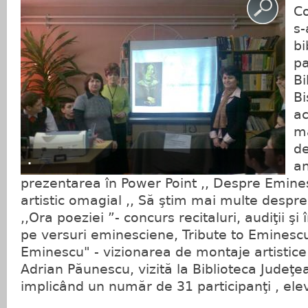
Co
s-
bi
pa
Bi
Bi
ac
ma
de
.
an
prezentarea în Power Point ,, Despre Emine
artistic omagial ,, Să ştim mai multe despre
,,Ora poeziei ”- concurs recitaluri, audiţii ş
pe versuri eminesciene, Tribute to Eminesc
Eminescu" - vizionarea de montaje artistice
Adrian Păunescu, vizită la Biblioteca Judeţe
implicând un număr de 31 participanţi , elev