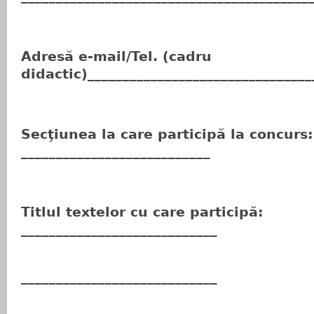
Adresă e-mail/Tel. (cadru
didactic)________________________________
Secţiunea la care participă la concurs:
___________________________
Titlul textelor cu care participă:
____________________________
____________________________