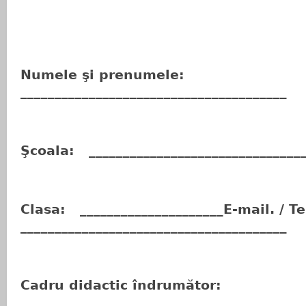
Numele şi prenumele:
_______________________________________
Şcoala: ________________________________
Clasa: _____________________E-mail. / Te
_______________________________________
Cadru didactic îndrumător:
_________________________________________