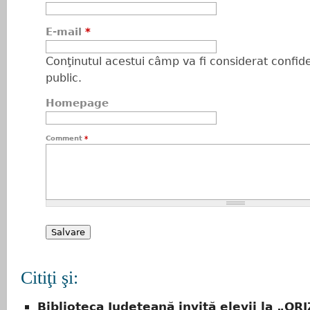
E-mail
*
Conţinutul acestui câmp va fi considerat confiden
public.
Homepage
Comment
*
Citiţi şi:
Biblioteca Județeană invită elevii la „O