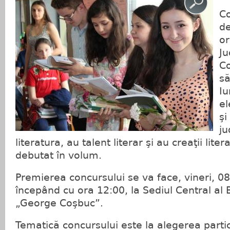
Co
de
or
J
Co
să
Iu
el
şi
ju
literatura, au talent literar şi au creaţii lite
debutat în volum.
Premierea concursului se va face, vineri, 08
începând cu ora 12:00, la Sediul Central al B
„George Coşbuc”.
Tematică concursului este la alegerea partic