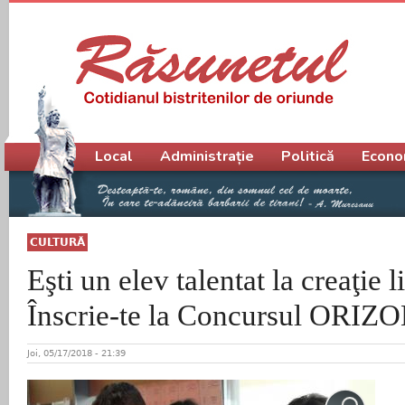
Meniu principal
Local
Administrație
Politică
Econo
CULTURĂ
Eşti un elev talentat la creaţie l
Înscrie-te la Concursul ORIZ
Joi, 05/17/2018 - 21:39