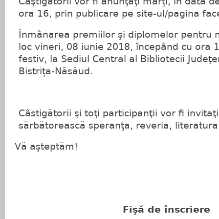
Câştigătorii vor fi anunţaţi marți, în data 
ora 16, prin publicare pe site-ul/pagina fac
Înmânarea premiilor şi diplomelor pentru m
loc vineri, 08 iunie 2018, începând cu ora 1
festiv, la Sediul Central al Bibliotecii Jud
Bistrița-Năsăud.
Câstigătorii şi toţi participanţii vor fi invitaţi
sărbătorească speranţa, reveria, literatura, 
Vă aşteptăm!
Fişă de înscriere