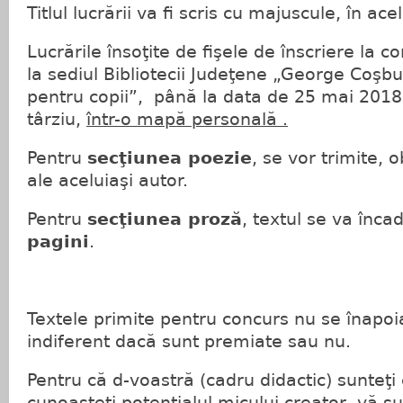
Titlul lucrării va fi scris cu majuscule, în ace
Lucrările însoţite de fişele de înscriere la c
la sediul Bibliotecii Judeţene „George Coşb
pentru copii”, până la data de 25 mai 2018,
târziu,
într-o mapă personală .
Pentru
secţiunea poezie
, se vor trimite, 
ale aceluiaşi autor.
Pentru
secţiunea proză
, textul se va înc
pagini
.
Textele primite pentru concurs nu se înapoia
indiferent dacă sunt premiate sau nu.
Pentru că d-voastră (cadru didactic) sunteţi
cunoaşteţi potenţialul micului creator, vă s