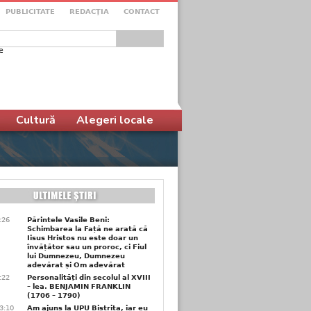
PUBLICITATE
REDACŢIA
CONTACT
e
ular de căutare
Cultură
Alegeri locale
6:26
Părintele Vasile Beni:
Schimbarea la Față ne arată că
Iisus Hristos nu este doar un
învățător sau un proroc, ci Fiul
lui Dumnezeu, Dumnezeu
adevărat și Om adevărat
6:22
Personalități din secolul al XVIII
– lea. BENJAMIN FRANKLIN
(1706 – 1790)
3:10
Am ajuns la UPU Bistrița, iar eu