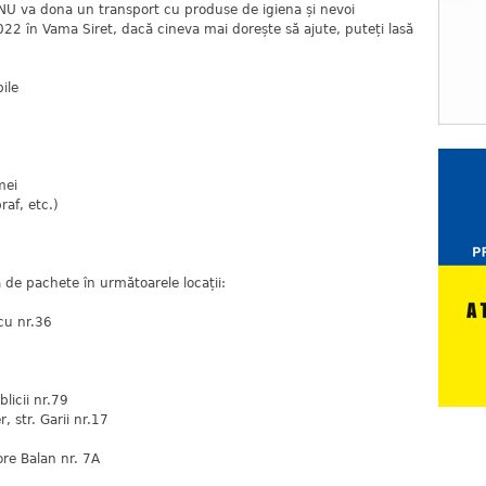
 va dona un transport cu produse de igiena și nevoi
22 în Vama Siret, dacă cineva mai dorește să ajute, puteți lasă
ile
mei
af, etc.)
 de pachete în următoarele locații:
cu nr.36
0
licii nr.79
 str. Garii nr.17
ore Balan nr. 7A