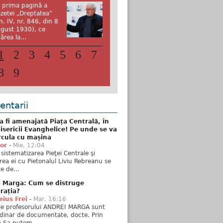
 prima pagină a
zetei „Dreptatea”
n. IV, nr. 846, din 8
gust 1930), ce
ărea la...
1
2
3
4
5
6
7
8
9
ntarii
 fi amenajată Piața Centrală, în
isericii Evanghelice! Pe unde se va
rcula cu mașina
tor
-
Mie, 12:04
sistematizarea Pieţei Centrale şi
rea ei cu Pietonalul Liviu Rebreanu se
e de...
i Marga: Cum se distruge
rația?
ius Frei
-
Mar, 16:16
ele profesorului ANDREI MARGA sunt
dinar de documentate, docte. Prin
 Sa putem...