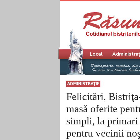
Meniu principal
Local
Administraț
ADMINISTRAŢIE
Felicitări, Bistri
masă oferite pent
simpli, la primari
pentru vecinii noşt