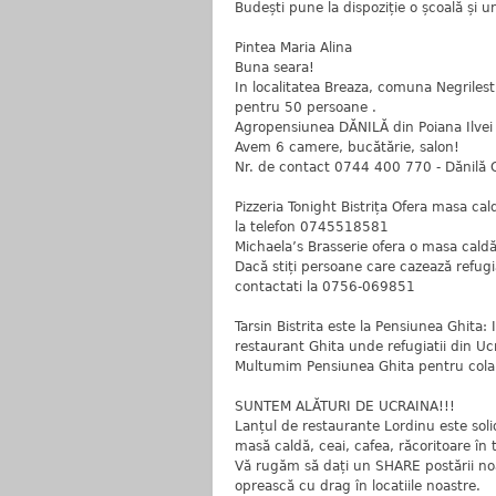
Budești pune la dispoziție o școală și u
Pintea Maria Alina
Buna seara!
In localitatea Breaza, comuna Negriles
pentru 50 persoane .
Agropensiunea DĂNILĂ din Poiana Ilvei p
Avem 6 camere, bucătărie, salon!
Nr. de contact 0744 400 770 - Dănilă 
Pizzeria Tonight Bistrița Ofera masa calda
la telefon 0745518581
Michaela’s Brasserie ofera o masa caldă s
Dacă stiți persoane care cazează refugi
contactati la 0756-069851
Tarsin Bistrita este la Pensiunea Ghita:
restaurant Ghita unde refugiatii din Uc
Multumim Pensiunea Ghita pentru colab
SUNTEM ALĂTURI DE UCRAINA!!!
Lanțul de restaurante Lordinu este solid
masă caldă, ceai, cafea, răcoritoare în 
Vă rugăm să dați un SHARE postării noas
oprească cu drag în locatiile noastre.