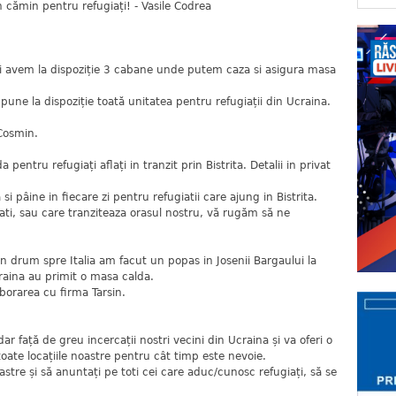
n cămin pentru refugiați! - Vasile Codrea
ti avem la dispoziție 3 cabane unde putem caza si asigura masa
une la dispoziție toată unitatea pentru refugiații din Ucraina.
Cosmin.
 pentru refugiați aflați in tranzit prin Bistrita. Detalii in privat
i pâine in fiecare zi pentru refugiatii care ajung in Bistrita.
ati, sau care tranziteaza orasul nostru, vă rugăm să ne
 In drum spre Italia am facut un popas in Josenii Bargaului la
raina au primit o masa calda.
orarea cu firma Tarsin.
ar față de greu incercații nostri vecini din Ucraina și va oferi o
toate locațiile noastre pentru cât timp este nevoie.
tre și să anuntați pe toti cei care aduc/cunosc refugiați, să se