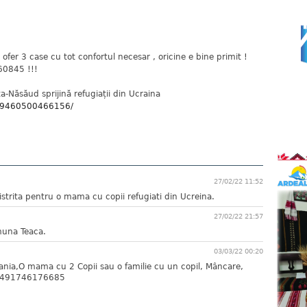
 ofer 3 case cu tot confortul necesar , oricine e bine primit !
60845 !!!
ța-Năsăud sprijină refugiații din Ucraina
299460500466156/
27/02/22 11:52
istrita pentru o mama cu copii refugiati din Ucreina.
27/02/22 21:57
muna Teaca.
03/03/22 00:20
nia,O mama cu 2 Copii sau o familie cu un copil, Mâncare,
00491746176685