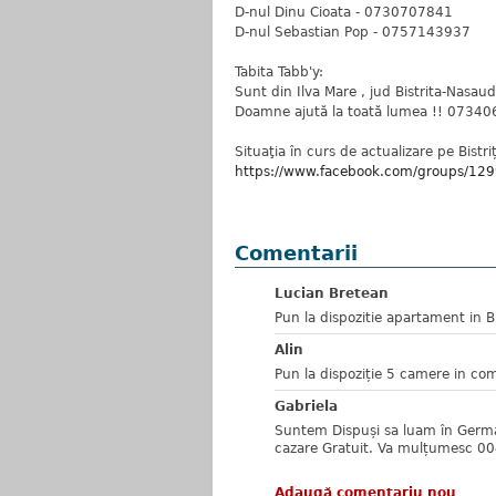
D-nul Dinu Cioata - 0730707841
D-nul Sebastian Pop - 0757143937
Tabita Tabb'y:
Sunt din Ilva Mare , jud Bistrita-Nasaud
Doamne ajută la toată lumea !! 07340
Situaţia în curs de actualizare pe Bistri
https://www.facebook.com/groups/1
Comentarii
Lucian Bretean
Pun la dispozitie apartament in B
Alin
Pun la dispoziție 5 camere in co
Gabriela
Suntem Dispuși sa luam în Germa
cazare Gratuit. Va mulțumesc 
Adaugă comentariu nou