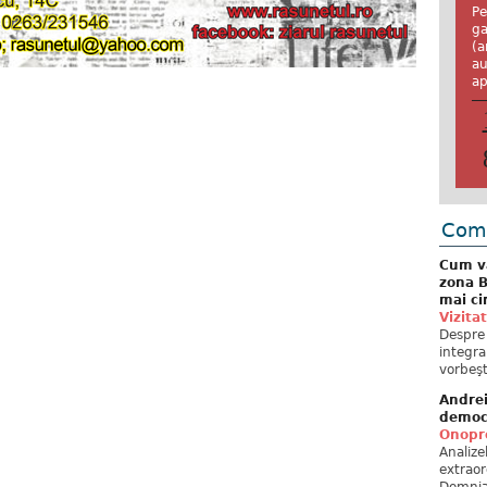
Pe
ga
(a
au
ap
Come
Cum va
zona B
mai ci
Vizita
Despre 
integra
vorbeşt
Andre
democ
Onopre
Analiz
extraor
Domnia