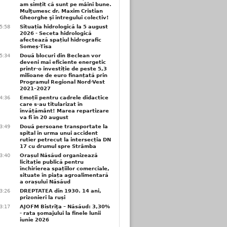
am simțit că sunt pe mâini bune.
Mulţumesc dr. Maxim Cristian
Gheorghe şi întregului colectiv!
5:58
Situația hidrologică la 5 august
2026 - Seceta hidrologică
afectează spațiul hidrografic
Someș-Tisa
5:34
Două blocuri din Beclean vor
deveni mai eficiente energetic
printr-o investiție de peste 5,3
milioane de euro finanțată prin
Programul Regional Nord-Vest
2021–2027
4:36
Emoții pentru cadrele didactice
care s-au titularizat în
învățământ! Marea repartizare
va fi în 20 august
3:49
Două persoane transportate la
spital în urma unui accident
rutier petrecut la intersecția DN
17 cu drumul spre Strâmba
3:40
Orașul Năsăud organizează
licitație publică pentru
închirierea spațiilor comerciale,
situate în piața agroalimentară
a orașului Năsăud
3:26
DREPTATEA din 1930. 14 ani,
prizonieri la ruși
3:17
AJOFM Bistriţa – Năsăud: 3,30%
- rata şomajului la finele lunii
iunie 2026