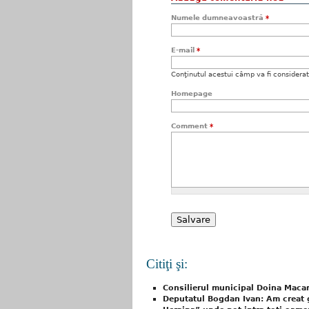
Numele dumneavoastră
*
E-mail
*
Conţinutul acestui câmp va fi considerat c
Homepage
Comment
*
Citiţi şi:
Consilierul municipal Doina Macari
Deputatul Bogdan Ivan: Am creat g