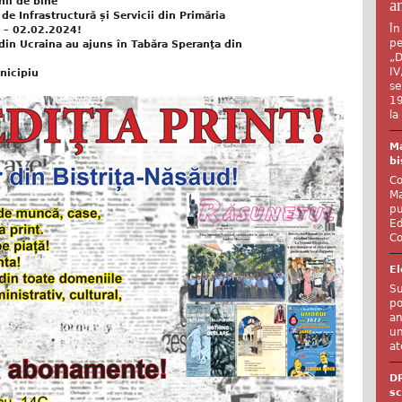
an
nii de bine
de Infrastructură și Servicii din Primăria
În
4 – 02.02.2024!
pe
i din Ucraina au ajuns în Tabăra Speranţa din
„D
IV
nicipiu
se
19
la
Ma
bi
Co
Ma
pu
Ed
Co
El
Su
po
an
un
at
D
sc