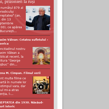
i, prizonieri la ruși
 numărul 879 al
riodicului
reptatea” (an.
, din 13
ptembrie
30), ce apărea
 București...
xim Vălean: Cetatea sufletului -
serica
ncitadinul nostru
xim Vălean a
blicat recent, la
itura "George
şbuc" din...
ena M. Cîmpan. Filmul verii
nt multe filme ce
artă în numele lor
otimpul vara, dar
ul mi-a atras
enția, l-...
REPTATEA din 1930. Năsăud-
urt istoric