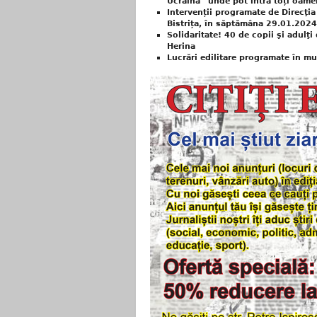
Ucraina” unde pot intra toți oame
Intervenții programate de Direcţia 
Bistrița, în săptămâna 29.01.202
Solidaritate! 40 de copii şi adulţ
Herina
Lucrări edilitare programate în mu