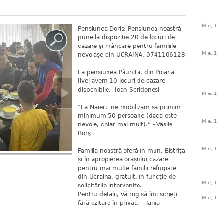
Mie, 1
Pensiunea Doris: Pensiunea noastră
pune la dispoziție 20 de locuri de
cazare și mâncare pentru familiile
Mie, 1
nevoiașe din UCRAINA. 0741106128
La pensiunea Păunița, din Poiana
Ilvei avem 10 locuri de cazare
disponibile.- Ioan Scridonesi
Mie, 1
“La Maieru ne mobilizam sa primim
minimum 50 persoane (daca este
Mie, 1
nevoie, chiar mai mult).” - Vasile
Borş
Mie, 1
Familia noastră oferă în mun. Bistrița
și în apropierea orașului cazare
pentru mai multe familii refugiate
din Ucraina, gratuit, în funcție de
Mie, 1
solicitările intervenite.
Pentru detalii, vă rog să îmi scrieți
Mie, 1
fără ezitare în privat. – Tania