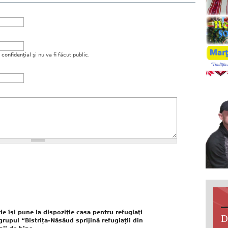
onfidenţial şi nu va fi făcut public.
e îşi pune la dispoziţie casa pentru refugiaţi
D
rupul “Bistrița-Năsăud sprijină refugiații din