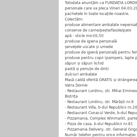
Totodata anunțăm ca FUNDAȚIA LORDINU
personale care va pleca Vineri 04.03.20
pachetele în toate locațiile noastre.
Colectăm:
produse alimentare ambalate neperisab
conserve de carne/pește/fasole/pate
apă - sticle mici(0,5l)
produse de igiena personală
șervețele uscate și umede
produse de igienă personală pentru fe
produse pentru copii (pampers, lapte pr
săpun și săpun lichid
pastă și periuțe de dinți
dulciuri ambalate
Masă caldă oferită GRATIS și strângerea
Vatra Dornei
- Restaurant Lordinu, str. Mihai Emines
Bistrița
- Restaurant Lordinu, str. Mărăști nr.9
- Restaurant Villa, b-dul Republicii nr.2
- Restaurant Conacul Verde, b-dul Repub
- Pizzamania, Complex Winmarkt, parter,
- Pizza de casa, b-dul Republicii nr.81
- Pizzamania Delivery, str. General Grig
Număr telefon pentru orice informație: