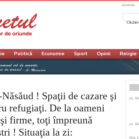
ARHIVA
Căutar
Form
ie
Politică
Economie
Sport
Opinii
Religie
ţa-Năsăud ! Spaţii de cazare şi
Joi, 0
ru refugiaţi. De la oameni
 şi firme, toţi împreună
Joi, 0
ri ! Situaţia la zi:
Mie, 2