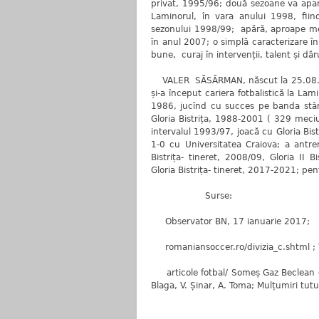
privat, 1995/96; două sezoane va apar
Laminorul, în vara anului 1998, fiin
sezonului 1998/99; apără, aproape me
în anul 2007; o simplă caracterizare în 
bune, curaj în intervenții, talent și dăr
VALER SĂSĂRMAN, născut la 25.08. 19
și-a început cariera fotbalistică la La
1986, jucînd cu succes pe banda stâng
Gloria Bistrița, 1988-2001 ( 329 meciur
intervalul 1993/97, joacă cu Gloria Bi
1-0 cu Universitatea Craiova; a ant
Bistrița- tineret, 2008/09, Gloria II 
Gloria Bistrița- tineret, 2017-2021; pen
Surse:
Observator BN, 17 ianuarie 2017;
romaniansoccer.ro/divizia_c.shtml ; W
articole fotbal/ Someș Gaz Beclean din 
Blaga, V. Șinar, A. Toma; Mulțumiri tutu