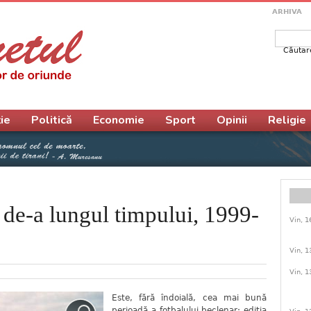
ARHIVA
Căutar
Form
ie
Politică
Economie
Sport
Opinii
Religie
 de-a lungul timpului, 1999-
Vin, 1
Vin, 1
Vin, 1
Este, fără îndoială, cea mai bună
perioadă a fotbalului beclenar; ediția