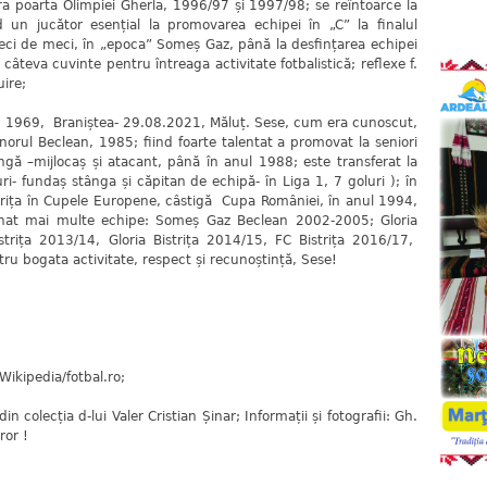
a poarta Olimpiei Gherla, 1996/97 și 1997/98; se reîntoarce la
d un jucător esențial la promovarea echipei în „C” la finalul
ci de meci, în „epoca” Someș Gaz, până la desfințarea echipei
câteva cuvinte pentru întreaga activitate fotbalistică; reflexe f.
uire;
69, Braniștea- 29.08.2021, Măluț. Sese, cum era cunoscut,
minorul Beclean, 1985; fiind foarte talentat a promovat la seniori
ă –mijlocaș și atacant, până în anul 1988; este transferat la
i- fundaș stânga și căpitan de echipă- în Liga 1, 7 goluri ); în
strița în Cupele Europene, câstigă Cupa României, în anul 1994,
renat mai multe echipe: Someș Gaz Beclean 2002-2005; Gloria
Bistrița 2013/14, Gloria Bistrița 2014/15, FC Bistrița 2016/17,
tru bogata activitate, respect și recunoștință, Sese!
ikipedia/fotbal.ro;
colecția d-lui Valer Cristian Șinar; Informații și fotografii: Gh.
ror !