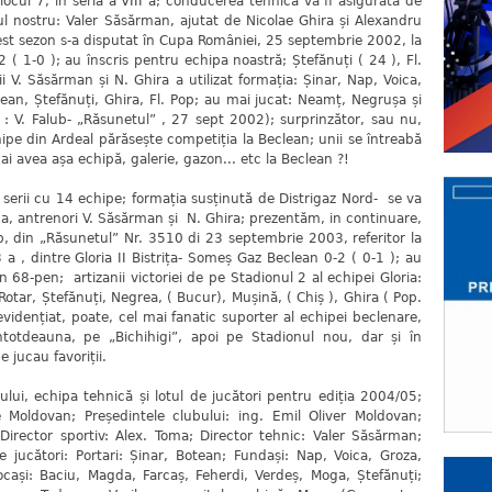
ul 7, în seria a VIII a; conducerea tehnică va fi asigurată de
l nostru: Valer Săsărman, ajutat de Nicolae Ghira și Alexandru
st sezon s-a disputat în Cupa României, 25 septembrie 2002, la
 ( 1-0 ); au înscris pentru echipa noastră; Ștefănuți ( 24 ), Fl.
 V. Săsărman și N. Ghira a utilizat formația: Șinar, Nap, Voica,
ean, Ștefănuți, Ghira, Fl. Pop; au mai jucat: Neamț, Negrușa și
 : V. Falub- „Răsunetul” , 27 sept 2002); surprinzător, sau nu,
chipe din Ardeal părăsește competiția la Beclean; unii se întreabă
avea așa echipă, galerie, gazon... etc la Beclean ?!
ii cu 14 echipe; formația susținută de Distrigaz Nord- se va
IX a, antrenori V. Săsărman și N. Ghira; prezentăm, in continuare,
ub, din „Răsunetul” Nr. 3510 di 23 septembrie 2003, referitor la
3 a , dintre Gloria II Bistrița- Someș Gaz Beclean 0-2 ( 0-1 ); au
n 68-pen; artizanii victoriei de pe Stadionul 2 al echipei Gloria:
 Rotar, Ștefănuți, Negrea, ( Bucur), Mușină, ( Chiș ), Ghira ( Pop.
a evidențiat, poate, cel mai fanatic suporter al echipei beclenare,
întotdeauna, pe „Bichihigi”, apoi pe Stadionul nou, dar și în
 jucau favoriții.
echipa tehnică și lotul de jucători pentru ediția 2004/05;
 Moldovan; Președintele clubului: ing. Emil Oliver Moldovan;
Director sportiv: Alex. Toma; Director tehnic: Valer Săsărman;
 jucători: Portari: Șinar, Botean; Fundași: Nap, Voica, Groza,
ocași: Baciu, Magda, Farcaș, Feherdi, Verdeș, Moga, Ștefănuți;