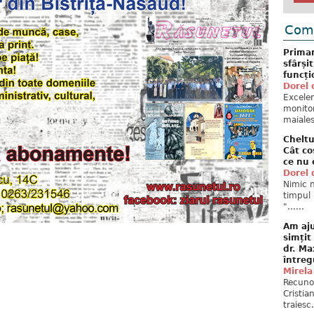
Come
Primar
sfârși
funcți
Dorel 
Excelent
monitor
maiales
Cheltu
Cât co
ce nu 
Dorel 
Nimic n
timpul 
"......
Am aju
simțit
dr. Ma
întreg
Mirela
Recuno
Cristia
traiesc.