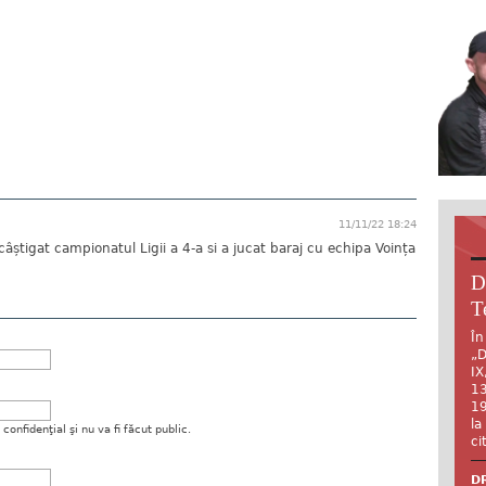
11/11/22 18:24
âștigat campionatul Ligii a 4-a si a jucat baraj cu echipa Voința
D
T
În
„D
IX
13
19
la
onfidenţial şi nu va fi făcut public.
ci
DR