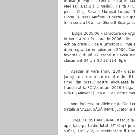
Atacanți: Pop Fl., Ghira, Păcurar; M
Mediaș), Baciu (FC Vaslui), Haliță (FC
plecat Chiș, Rotar ( Mureșul Luduș), 
Gloria II), Rus ( Muflonul Chiuza ); du
5, în seria a IX a , iar Gloria II Bistrița
Ediția 2005/06 – structura de organi
în seria a VII; în ianuarie 2006, dire
echipa orașului; ce a urmat știu, mai a
dezintegra, iar în noiembrie 2006, Consi
favorite ( după 12 etape nu avea nic
clasament 34 1 3 30 18-114 6p);
Așadar, în vara anului 2007 dispare ori
județul nostru; o parte dintre tinerii ta
tineri din orașul nostru evoluează l
transferat la FC Voluntari, 2019 ( Liga
și la CS Mioveni ( liga a II a), actual
Vom încheia, profilele de jucători 
natală și VALER SĂSĂRMAN, jucător și a
VALER CRISTIAN ȘINAR, născut la 29.
apoi face parte din lotul „U” Cluj ( jun
suflet, 1991/92; o accidentare îl ți