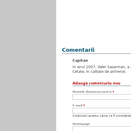
Comentarii
Capitan
In anul 2007, Valer Sasarman, a c
Cetate, in calitate de antrenor.
Adaugă comentariu nou
Numele dumneavoastră
*
E-mail
*
Conţinutul acestui câmp va fi considerat c
Homepage