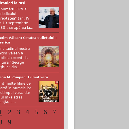
izonieri la ruși
 numărul 879 al
riodicului
reptatea” (an. IV,
n 13 septembrie
30), ce apărea la...
xim Vălean: Cetatea sufletului -
serica
ncitadinul nostru
xim Vălean a
blicat recent, la
itura "George
şbuc" din...
ena M. Cîmpan. Filmul verii
nt multe filme ce
artă în numele lor
otimpul vara, dar
ul mi-a atras
enția, l-...
1
2
3
4
5
6
7
8
9