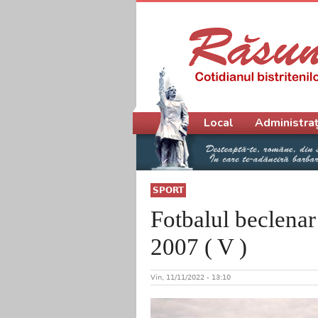
Meniu principal
Local
Administraț
SPORT
Fotbalul beclenar
2007 ( V )
Vin, 11/11/2022 - 13:10