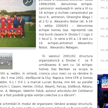
Vin, 1
1999/2000, denumirea echipei-
Vin, 1
Laminorul- evoluează în seria a VI cu
18 echipe și incheie campionatul pe
locul 6, antrenori, Gheorghe Blaga (
Vin, 1
et.1-5) și Alexandru Nistor (et. 6-34
); ediția 2000/01 – denumirea
Vin, 1
echipei Someș Gaz- reprezintă cea
mai bună clasare în Divizia C ( Liga 3
Vin, 1
)- locul 3, în seria a VII a, ( 8 serii cu
16 echipe),antrenori Alexandru
Nistor, Alexandru Retegan;
Vin, 0
În sezonul 2001/02 structura
organizatorică a Diviziei C va fi
Vin, 0
următoarea: 8 serii cu 16 echipe;
Someș Gaz Beclean va ocupa la
a VIII a; redăm, în sinteză, cronica unui meci ce va rămâne în
, din 5 mai 2001, desfășurat la Cluj- Napoca, între CFR și Someș
eților, 0-1 ( 0-0 ); a marcat Lucian Bunea, min 64; au parafat
Berțchi ), Casoni, Henter, Chitul, Neamț, Farcaș, Ștefănuț, Rotaru,
tor, A. Retegan. Valentin Falub, autorul articolului din Cotidianul
 a fost posibilă grație voinței colective și a dăruirii”.
 schimbări în modul de organizare; rămâne aceeași structură,