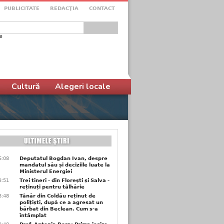
PUBLICITATE
REDACŢIA
CONTACT
e
ular de căutare
Cultură
Alegeri locale
6:08
Deputatul Bogdan Ivan, despre
mandatul său și deciziile luate la
Ministerul Energiei
3:51
Trei tineri - din Florești și Salva -
reținuți pentru tâlhărie
3:48
Tânăr din Coldău reținut de
polițiști, după ce a agresat un
bărbat din Beclean. Cum s-a
întâmplat