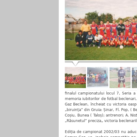
finalul campionatului locul 7, Seria 
memoria iubitorilor de fotbal beclenari
Gaz Beclean, încheiat cu victoria oasp
„biruința” din Gruia: Șinar, Fl. Pop, ( 
Coșiu, Bunea ( Taloș); antrenori; A. Nis
„Răsunetul” preciza„ victoria beclenarilor
Ediția de campionat 2002/03 nu aduce