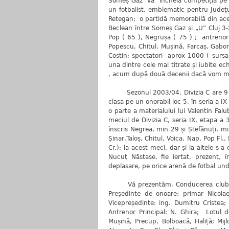
Someș Gaz va incheia competiția pe loc
un fotbalist, emblematic pentru Județu
Retegan; o partidă memorabilă din ace
Beclean între Someș Gaz și „U” Cluj 3-2
Pop ( 65 ), Negrușa ( 75 ) ; antrenorii
Popescu, Chitul, Mușină, Farcaș, Gabor
Costin; spectatori- aprox 1000 ( sursa
una dintre cele mai titrate și iubite e
, acum după două decenii dacă vom mai 
Sezonul 2003/04, Divizia C are 9 ser
clasa pe un onorabil loc 5, în seria a 
o parte a materialului lui Valentin Fal
meciul de Divizia C, seria IX, etapa a 
înscris Negrea, min 29 și Ștefănuți, mi
Șinar,Taloș, Chitul, Voica, Nap, Pop Fl.,
Cr.); la acest meci, dar și la altele s-
Nucuț Năstase, fie iertat, prezent, 
deplasare, pe orice arenă de fotbal unde
Vă prezentăm, Conducerea clubului, 
Președinte de onoare: primar Nicolae
Vicepreședinte: ing. Dumitru Cristea; 
Antrenor Principal: N. Ghira; Lotul de
Mușină, Precup, Bolboacă, Haliță; Mijl