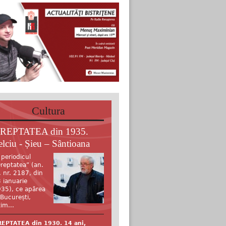
Cultura
REPTATEA din 1935.
elciu - Șieu – Sântioana
 periodicul
reptatea” (an.
, nr. 2187, din
 ianuarie
35), ce apărea
 București,
tim...
EPTATEA din 1930. 14 ani,