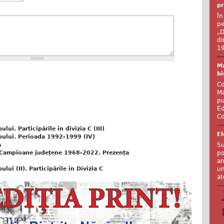
pr
În
pe
„D
di
19
Ma
bi
Co
Ma
pu
Ed
Co
ui. Participările în divizia C (III)
El
pului. Perioada 1992-1999 (IV)
Su
Ă
po
. Campioane județene 1968-2022. Prezența
an
un
ui (II). Participările în Divizia C
at