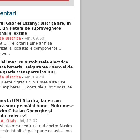
ntarii
ul Gabriel Lazany: Bistrița are, în
t, un sistem de supraveghere
onal și extins
de Bistrita
-
Vin, 09:50
... ! Felicitari ! Bine ar fi sa
izati si localitatile componente ...
 pe...
ieli mari cu autobuzele electrice.
stă bateria, asigurarea Casco și de
e gratis transportul VERDE
de Bistrita
-
Vin, 09:48
u este " gratis " in lumea asta ! Pe
" exploatarii... costurile sunt " scazute
ns la UPU Bistrița, iar eu am
 că sunt pe mâini bune. Mulţumesc
xim Cristian Gheorghe şi
ului colectiv!
 A. Olah
-
Joi, 13:07
stinta mea pentru d-nul doctor Maxim
n este infinita ! pot spune ca astazi mai
..