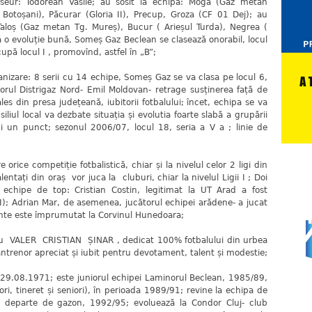
aseur: Todorean Vasile; au sosit la echipă: Moga (Gaz metan
 Botoșani), Păcurar (Gloria II), Precup, Groza (CF 01 Dej); au
Taloș (Gaz metan Tg. Mureș), Bucur ( Arieșul Turda), Negrea (
pă o evoluție bună, Someș Gaz Beclean se clasează onorabil, locul
 ocupă locul I , promovînd, astfel în „B”;
zare: 8 serii cu 14 echipe, Someș Gaz se va clasa pe locul 6,
ctorul Distrigaz Nord- Emil Moldovan- retrage susținerea față de
les din presa județeană, iubitorii fotbalului; încet, echipa se va
liul local va dezbate situația și evolutia foarte slabă a grupării
i un punct; sezonul 2006/07, locul 18, seria a V a ; linie de
ce competiție fotbalistică, chiar și la nivelul celor 2 ligi din
lentați din oraș vor juca la cluburi, chiar la nivelul Ligii I ; Doi
a echipe de top: Cristian Costin, legitimat la UT Arad a fost
 I); Adrian Mar, de asemenea, jucătorul echipei arădene- a jucat
mente este împrumutat la Corvinul Hunedoara;
cu VALER CRISTIAN ȘINAR , dedicat 100% fotbalului din urbea
ntrenor apreciat și iubit pentru devotament, talent și modestie;
08.1971; este juniorul echipei Laminorul Beclean, 1985/89,
iori, tineret și seniori), în perioada 1989/91; revine la echipa de
ne departe de gazon, 1992/95; evoluează la Condor Cluj- club