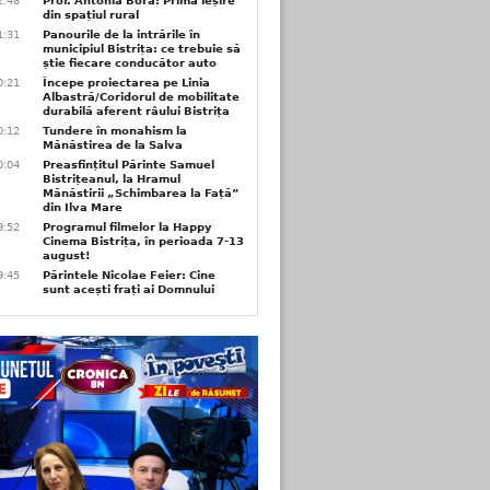
2:48
Prof. Antonia Bora: Prima ieșire
din spațiul rural
1:31
Panourile de la intrările în
municipiul Bistrița: ce trebuie să
știe fiecare conducător auto
0:21
Începe proiectarea pe Linia
Albastră/Coridorul de mobilitate
durabilă aferent râului Bistrița
0:12
Tundere în monahism la
Mănăstirea de la Salva
0:04
Preasfințitul Părinte Samuel
Bistrițeanul, la Hramul
Mănăstirii „Schimbarea la Față”
din Ilva Mare
9:52
Programul filmelor la Happy
Cinema Bistrița, în perioada 7-13
august!
9:45
Părintele Nicolae Feier: Cine
sunt acești frați ai Domnului