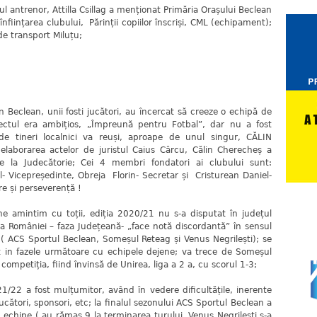
ul antrenor, Attilla Csillag a menționat Primăria Orașului Beclean
înființarea clubului, Părinții copiilor înscriși, CML (echipament);
e transport Miluțu;
eclean, unii fosti jucători, au încercat să creeze o echipă de
oiectul era ambițios, „Împreună pentru Fotbal”, dar nu a fost
de tineri localnici va reuși, aproape de unul singur, CĂLIN
laborarea actelor de juristul Caius Cârcu, Călin Cherecheș a
de la Judecătorie; Cei 4 membri fondatori ai clubului sunt:
l- Vicepreședinte, Obreja Florin- Secretar și Cristurean Daniel-
re și perseverență !
ne amintim cu toții, ediția 2020/21 nu s-a disputat în județul
 României – faza Județeană- „face notă discordantă” în sensul
! ( ACS Sportul Beclean, Someșul Reteag și Venus Negrilești); se
 in fazele următoare cu echipele dejene; va trece de Someșul
competiția, fiind învinsă de Unirea, liga a 2 a, cu scorul 1-3;
2 a fost mulțumitor, având în vedere dificultățile, inerente
cători, sponsori, etc; la finalul sezonului ACS Sportul Beclean a
0 echipe ( au rămas 9 la terminarea turului, Venus Negrilești s-a