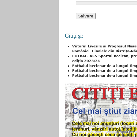
Citiţi şi:
Viitorul Livezile și Progresul Năsă
României. Finalele din Bistrița-Nă
FOTBAL. ACS Sportul Beclean, pregă
ediția 2023/24
Fotbalul beclenar de-a lungul timpul
Fotbalul beclenar de-a lungul tim
Fotbalul beclenar de-a lungul timpul