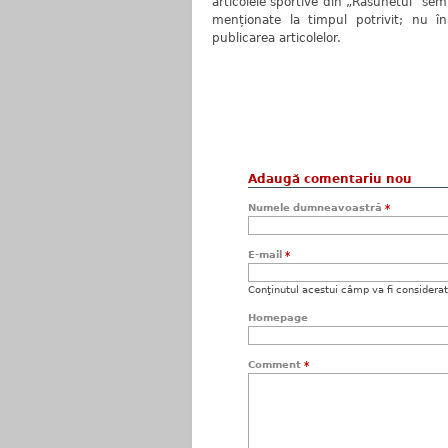
articolele sportive din „Răsunetul” sem
menționate la timpul potrivit; nu î
publicarea articolelor.
Adaugă comentariu nou
Numele dumneavoastră
*
E-mail
*
Conţinutul acestui câmp va fi considerat c
Homepage
Comment
*