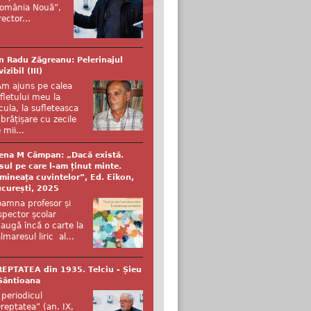
omânia Nouă”,
rector...
n Radu Zăgreanu: Pelerinajul
vizibil (III)
Am ajuns pe calea
fletului meu la
cula, la sufleteasca
brățișare cu zecile
 mii...
ena M Câmpan: „Dacă există.
sul pe care l-am ținut minte.
mineața cuvintelor”, Ed. Eikon,
curești, 2025
amna profesor și
spector școlar
augă încă o carte la
lmaresul liric al...
EPTATEA din 1935. Telciu - Șieu
Sântioana
 periodicul
reptatea” (an. IX,