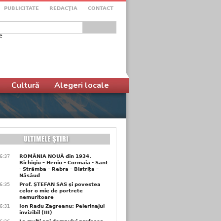
PUBLICITATE
REDACŢIA
CONTACT
e
ular de căutare
Cultură
Alegeri locale
6:37
ROMÂNIA NOUĂ din 1934.
Bichigiu – Heniu – Cormaia - Șanț
- Strâmba – Rebra – Bistrița –
Năsăud
6:35
Prof. ȘTEFAN SAS și povestea
celor o mie de portrete
nemuritoare
6:31
Ion Radu Zăgreanu: Pelerinajul
invizibil (III)