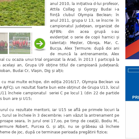
anul 2010, la inițiativa d-lui profesor,
Attila Csillag și Gyorgy Budai i-a
ființă clubul Olympia Beclean; în
anul 2011, grupa U 13, se înscrie în
campionatul județean, organizat de
AJFBN; din acea grupă s-au
evidențiat o serie de copii harnici și
talentați: Meșter, Obreja, Mar, C.
Bucșa, Alex Țermure; după doi ani
de muncă la antrenamente, Alex
nal cu ocazia unui trial organizat la Arad, în 2013 ( participă la
în același an, Grupa U9 obține titlul de campioană județeană;
oban, Budai Cr, Vlașin, Dig și alții;
u mai multe echipe, din ediția 2016/17, Olympia Beclean va
e AJFCJ; un rezultat foarte bun este obținut de Grupa U13, locul
U11 încheie campionatul seriei C pe locul 1 (din 22 de partide
rs bun are și U15;
l cu rezultate meritorii, iar U15 se află pe primele locuri la
j, turul se încheie în 3 decembrie; i-am văzut la antrenament pe
aproape seara, în jurul orei 17,oo, pe timp de ceață), Bodiu M.,
Țermure Robert, Purcea G. și alții, nu se grăbeau să încheie
eme de joc, după ce terminase perioada pregătirii fizice;