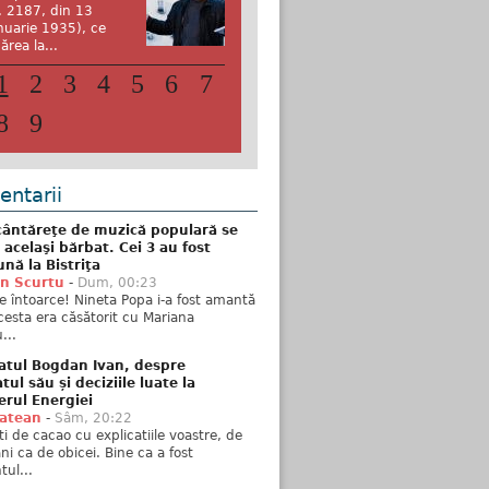
. 2187, din 13
nuarie 1935), ce
ărea la...
1
2
3
4
5
6
7
8
9
ntarii
ântăreţe de muzică populară se
 acelaşi bărbat. Cei 3 au fost
nă la Bistriţa
n Scurtu
-
Dum, 00:23
e întoarce! Nineta Popa i-a fost amantă
esta era căsătorit cu Mariana
...
atul Bogdan Ivan, despre
ul său și deciziile luate la
erul Energiei
tatean
-
Sâm, 20:22
ti de cacao cu explicatiile voastre, de
i ca de obicei. Bine ca a fost
ul...