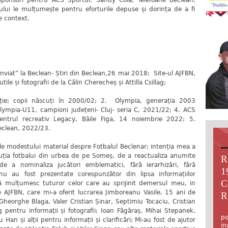
sponsori pentru ACS Sportul: Sandy Cola, Telefoane Beclean,
lui le mulțumește pentru eforturile depuse și dorința de a fi
e context.
„înviat” la Beclean- Știri din Beclean,26 mai 2018; Site-ul AJFBN,
le și fotografii de la Călin Cherecheș și Attilla Csillag;
ație; copii născuți în 2000/02; 2. Olympia, generația 2003
lympia-U11, campioni județeni- Cluj- seria C, 2021/22; 4. ACS
 Centrul recreativ Legacy, Băile Figa, 14 noiembrie 2022; 5.
eclean, 2022/23.
e modestului material despre Fotbalul Beclenar; intenția mea a
uția fotbalui din urbea de pe Someș, de a reactualiza anumite
R
de a nominaliza jucători emblematici, fără ierarhizări, fără
1
nu au fost prezentate corespunzător din lipsa informațiilor
C
să mulțumesc tuturor celor care au sprijinit demersul meu, in
e AJFBN, care mi-a oferit lucrarea Jimboreanu Vasile, 15 ani de
R
 Gheorghe Blaga, Valer Cristian Șinar, Septimiu Tocaciu, Cristian
Î
ag pentru informații și fotografii; Ioan Făgăraș, Mihai Stepanek,
po
an și alții pentru informații și clarificări; Mi-au fost de ajutor
in