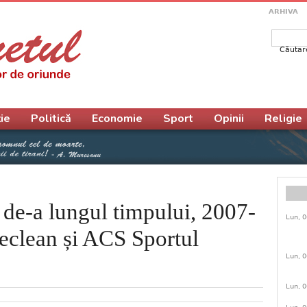
ARHIVA
Căutar
Form
ie
Politică
Economie
Sport
Opinii
Religie
 de-a lungul timpului, 2007-
Lun, 0
clean și ACS Sportul
Lun, 0
Lun, 0