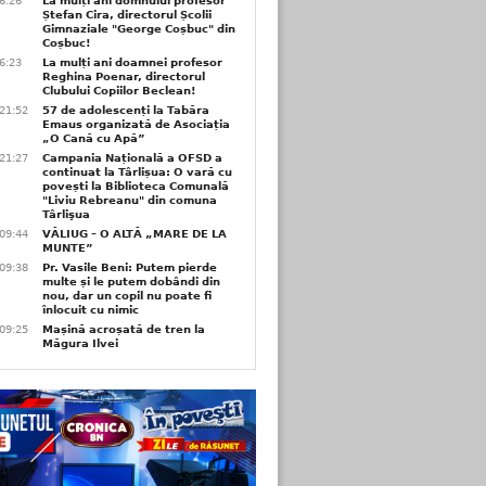
6:26
La mulți ani domnului profesor
Ștefan Cira, directorul Școlii
Gimnaziale "George Coșbuc" din
Coșbuc!
6:23
La mulți ani doamnei profesor
Reghina Poenar, directorul
Clubului Copiilor Beclean!
21:52
57 de adolescenți la Tabăra
Emaus organizată de Asociația
„O Cană cu Apă”
21:27
Campania Națională a OFSD a
continuat la Târlișua: O vară cu
povești la Biblioteca Comunală
"Liviu Rebreanu" din comuna
Târlişua
09:44
VĂLIUG – O ALTĂ „MARE DE LA
MUNTE”
09:38
Pr. Vasile Beni: Putem pierde
multe și le putem dobândi din
nou, dar un copil nu poate fi
înlocuit cu nimic
09:25
Mașină acroșată de tren la
Măgura Ilvei