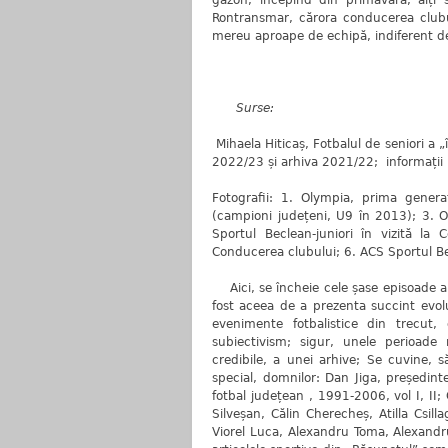
gazon, începînd din primăvară; alți 
Rontransmar, cărora conducerea clubu
mereu aproape de echipă, indiferent d
Surse:
Mihaela Hiticaș, Fotbalul de seniori a 
2022/23 și arhiva 2021/22; informații uti
Fotografii: 1. Olympia, prima gener
(campioni județeni, U9 în 2013); 3. O
Sportul Beclean-juniori în vizită la
Conducerea clubului; 6. ACS Sportul B
Aici, se încheie cele șase episoade al
fost aceea de a prezenta succint evol
evenimente fotbalistice din trecut, 
subiectivism; sigur, unele perioade 
credibile, a unei arhive; Se cuvine, 
special, domnilor: Dan Jiga, președint
fotbal județean , 1991-2006, vol I, II;
Silveșan, Călin Cherecheș, Atilla Csill
Viorel Luca, Alexandru Toma, Alexandru H