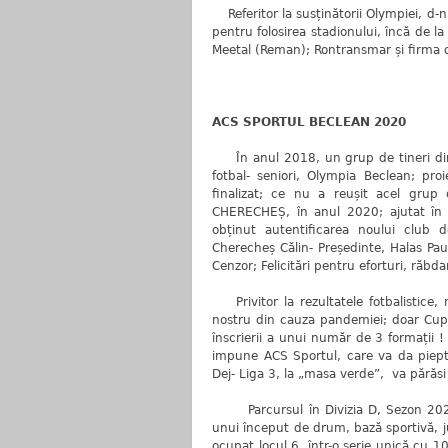
Referitor la susținătorii Olympiei, d-n
pentru folosirea stadionului, încă de la 
Meetal (Reman); Rontransmar și firma d
ACS SPORTUL BECLEAN 2020
În anul 2018, un grup de tineri din B
fotbal- seniori, Olympia Beclean; pr
finalizat; ce nu a reușit acel grup 
CHERECHEȘ, în anul 2020; ajutat în e
obținut autentificarea noului club 
Cherecheș Călin- Președinte, Halas Pau
Cenzor; Felicitări pentru eforturi, răbda
Privitor la rezultatele fotbalistice, 
nostru din cauza pandemiei; doar Cupa
înscrierii a unui număr de 3 formații 
impune ACS Sportul, care va da piept
Dej- Liga 3, la „masa verde”, va părăsi 
Parcursul în Divizia D, Sezon 2021/2
unui început de drum, bază sportivă, ju
ocupat locul 6, într-o serie unică cu 1