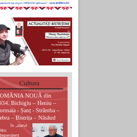
Cultura
OMÂNIA NOUĂ din
934. Bichigiu – Heniu –
ormaia - Șanț - Strâmba –
ebra – Bistrița – Năsăud
n „ziarul
litic
dependent