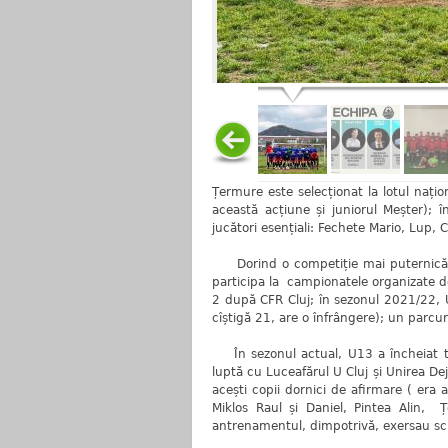
Țermure este selecționat la lotul națio
această acțiune și juniorul Meșter); 
jucători esențiali: Fechete Mario, Lup, Ci
Dorind o competiție mai puternică c
participa la campionatele organizate d
2 după CFR Cluj; în sezonul 2021/22, 
cîștigă 21, are o înfrângere); un parcu
În sezonul actual, U13 a încheiat turu
luptă cu Luceafărul U Cluj și Unirea De
acești copii dornici de afirmare ( era 
Miklos Raul și Daniel, Pintea Alin, 
antrenamentul, dimpotrivă, exersau sch