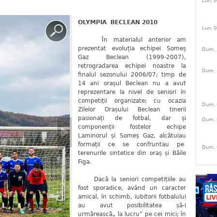
Lun, 0
OLYMPIA BECLEAN 2010
Lun, 0
În materialul anterior am
prezentat evoluția echipei Someș
Dum, 
Gaz Beclean (1999-2007),
retrogradarea echipei noastre la
Dum, 
finalul sezonului 2006/07; timp de
14 ani orașul Beclean nu a avut
reprezentare la nivel de seniori în
competiții organizate; cu ocazia
Dum, 
Zilelor Orașului Beclean tinerii
pasionați de fotbal, dar și
Dum, 
componenții fostelor echipe
Laminorul și Someș Gaz, alcătuiau
formații ce se confruntau pe
Dum, 
terenurile sintetice din oraș și Băile
Figa.
Dacă la seniori competițiile au
fost sporadice, având un caracter
amical, în schimb, iubitorii fotbalului
au avut posibilitatea șă-i
urmărească„ la lucru” pe cei mici; în