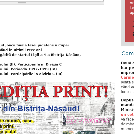
nr
ia
ap
ud joacă finala fazei județene a Cupei
săud în ultimii zece ani
Come
tită de startul Ligii a 4-a Bistrița-Năsăud,
Două c
ui (II). Participările în Divizia C
bat pe
pului. Perioada 1992-1999 (IV)
împreu
ui. Participările în divizia C (III)
Carme
Roata s
când ac
Ionescu
Deput
mandat
Minist
un ce
Va face
doimban
moment