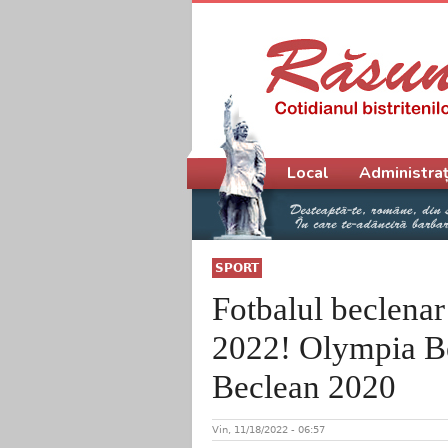
Meniu principal
Local
Administraț
SPORT
Fotbalul beclenar
2022! Olympia Be
Beclean 2020
Vin, 11/18/2022 - 06:57