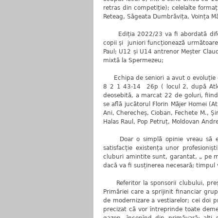
retras din competiție); celelalte forma
Reteag, Săgeata Dumbrăvița, Voința Mă
Ediția 2022/23 va fi abordată diferi
copii și juniori funcționează următoare
Paul; U12 și U14 antrenor Meșter Claudi
mixtă la Spermezeu;
Echipa de seniori a avut o evoluție e
8 2 1 43-14 26p ( locul 2, după Atlet
deosebită, a marcat 22 de goluri, fiind
se află jucătorul Florin Măjer Homei (At
Ani, Cherecheș, Cioban, Fechete M., Și
Halas Raul, Pop Petruț, Moldovan Andrei
Doar o simplă opinie vreau să expri
satisfacție existența unor profesioniș
cluburi amintite sunt, garantat, „ pe m
dacă va fi susținerea necesară; timpul
Referitor la sponsorii clubului, preș
Primăriei care a sprijinit financiar grup
de modernizare a vestiarelor; cei doi p
precizat că vor întreprinde toate deme