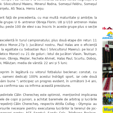
ții: Silvicultorul Maieru, Minerul Rodna, Someșul Feldru, Someșul
rișelu, AS Teaca, Heniu Leșu;
t față de precedenta, cu mai multă maturitate și ambiție; la
le grupe: U 6- antrenor Obreja Florin; U8 și U10 antrenor- Halas
u; peste 100 de elevi s-au înscris în aceste grupe plus o secție
xcelentă în turul campionatului, plus două etape din retur: 11
ico Monor,27p ); Jucătorul nostru, Paul Halas are o eficiență
 la egalitate cu Sebastian Rus ( Silvicultorul Maieru); pe locul 3
letico Monor) cu 21 de goluri ; lotul de jucători Vlasin, Teutișan,
mon, Obreja, Meșter, Fechete Ahmet, Halas Paul, Scurtu, Doboș,
, Măluțan; media de vârstă: 22 ani și 5 luni;
m în legătură cu viitorul fotbalului beclenar; constat, cu
ti, oameni dedicați 100% acestui îndrăgit sport, iar cele două
âini bune ”; anticipez un progres evident, în următorii 3-4 ani,
 va confirma sau va infirma această previziune.
edintele Călin Cherecheș este optimist, menționînd implicarea
ele de copii și juniori, a achitat baremele de arbitraj și lucrările
reședinți Călin Cherecheș, respectiv Attilla Csillag – Olympia- au
rsurile necesare pentru executarea lucrărilor la terenul de joc-