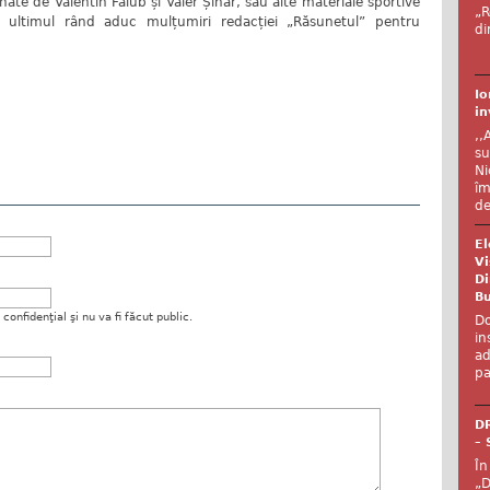
nate de Valentin Falub și Valer Șinar, sau alte materiale sportive
„R
n ultimul rând aduc mulțumiri redacției „Răsunetul” pentru
di
Io
in
,,
su
Ni
îm
de
El
Vi
Di
Bu
onfidenţial şi nu va fi făcut public.
Do
in
ad
pa
DR
– 
În
„D