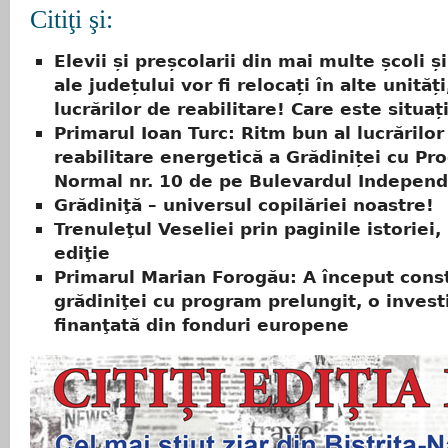
Citiţi şi:
Elevii și preșcolarii din mai multe școli ș
ale județului vor fi relocați în alte unităț
lucrărilor de reabilitare! Care este situaț
Primarul Ioan Turc: Ritm bun al lucrărilor
reabilitare energetică a Grădiniței cu Pr
Normal nr. 10 de pe Bulevardul Independ
Grădiniţă – universul copilăriei noastre!
Trenuleţul Veseliei prin paginile istoriei, 
ediţie
Primarul Marian Forogău: A început cons
grădiniţei cu program prelungit, o invest
finanţată din fonduri europene