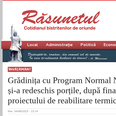
Meniu principal
Local
Administrație
Politică
Econo
ÎNVĂŢĂMÂNT
Grădinița cu Program Normal N
și-a redeschis porțile, după fin
proiectului de reabilitare ter
Mar, 04/08/2025 - 15:14