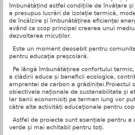
îmbunătățind astfel condițiile de învățare și
a presupus lucrări de izolație termică, moder
de încălzire și îmbunătățirea eficienței ene
având ca scop principal crearea unui mediu
dezvoltarea micuților.
Este un moment deosebit pentru comunitat
pentru educația preșcolară.
Pe lângă îmbunătățirea confortului termic, 
a clădirii aduce și beneficii ecologice, cont
amprentei de carbon a grădiniței.Proiectul s
obiectivele naționale de sustenabilitate și e
Iar banii economisiți pe termen lung vor put
către alte activități educaționale pentru copi
Astfel de proiecte sunt esențiale pentru a 
verde și mai echitabil pentru toți.