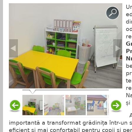
Un
ed
di
od
r
G
P
N
be
pr
te
re
Na
și
Ac
importantă a transformat grădinița într-un
eficient și mai confortabil pentru copii și pe