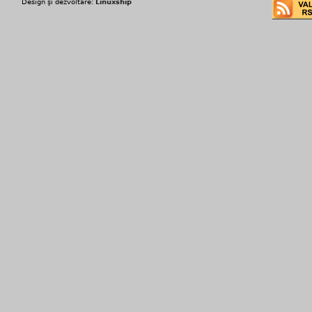
Design şi dezvoltare:
Linuxship